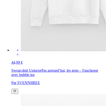
44,99 €
Sweat-shirt Unisexe
Pas aujourd’hui, les gens – Faucheuse
avec bubble tea
Par SVENNIIBEE