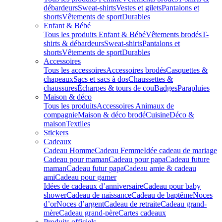
débardeurs
Sweat-shirts
Vestes et gilets
Pantalons et
shorts
Vêtements de sport
Durables
Enfant & Bébé
Tous les produits Enfant & Bébé
Vêtements brodés
T-
shirts & débardeurs
Sweat-shirts
Pantalons et
shorts
Vêtements de sport
Durables
Accessoires
Tous les accessoires
Accessoires brodés
Casquettes &
chapeaux
Sacs et sacs à dos
Chaussettes &
chaussures
Écharpes & tours de cou
Badges
Parapluies
Maison & déco
Tous les produits
Accessoires Animaux de
compagnie
Maison & déco brodé
Cuisine
Déco &
maison
Textiles
Stickers
Cadeaux
Cadeau Homme
Cadeau Femme
Idée cadeau de mariage​
Cadeau pour maman
Cadeau pour papa
Cadeau future
maman
Cadeau futur papa
Cadeau amie & cadeau
ami
Cadeau pour gamer
Idées de cadeaux d’anniversaire
Cadeau pour baby
shower
Cadeau de naissance
Cadeau de baptême
Noces
d’or
Noces d’argent
Cadeau de retraite
Cadeau grand-
mère
Cadeau grand-père
Cartes cadeaux
Produits officiels