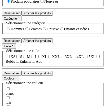
Produits populaires
Nouveau
Réinitialiser
Afficher les produits
Catégorie
Sélectionner une catégorie
Hommes
Femmes
Unisexe
Enfants et Bébés
Réinitialiser
Afficher les produits
Taille
Sélectionner une taille
XS
S
M
L
XL
XXL
3XL
4XL
5XL
Bébés
Enfants
Ado
Réinitialiser
Afficher les produits
Couleur
Sélectionner une couleur
blanc
gris