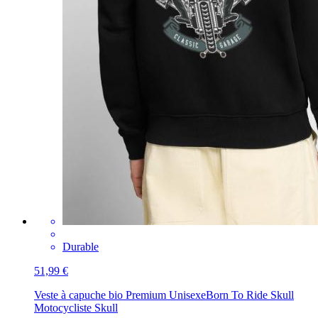
Durable
51,99 €
Veste à capuche bio Premium Unisexe
Born To Ride Skull
Motocycliste Skull