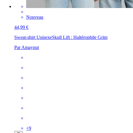
Nouveau
44,99 €
Sweat-shirt Unisexe
Skull Lift : Haltérophile Grim
Par Amaynut
+
9