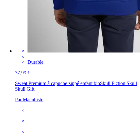
Durable
37,99 €
Sweat Premium à capuche zippé enfant bio
Skull Fiction Skull
Skull Gift
Par Macphisto