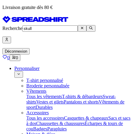
Livraison gratuite dès 80 €
Recherche
Déconnexion
0
0
Personnaliser
T-shirt personnalisé
Broderie personnalisée
Vêtements
Tous les vêtements
T-shirts & débardeurs
Sweat-
shirts
Vestes et gilets
Pantalons et shorts
Vêtements de
sport
Durables
Accessoires
Tous les accessoires
Casquettes & chapeaux
Sacs et sacs
à dos
Chaussettes & chaussures
Écharpes & tours de
cou
Badges
Parapluies