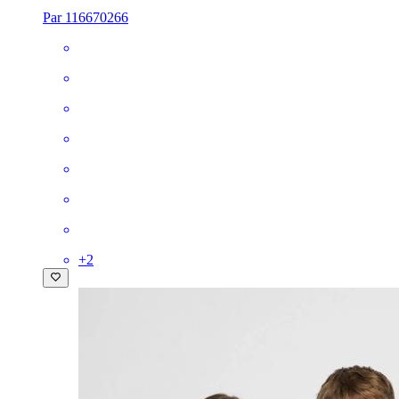
Par 116670266
+
2