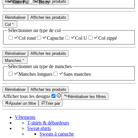
Réinitialiser
Afficher les produits
Slim Fit
Boxy
Réinitialiser
Afficher les produits
Col
Sélectionner un type de col
Col rond
Capuche
Col U
Col zippé
Réinitialiser
Afficher les produits
Manches
Sélectionner un type de manches
Manches longues
Sans manches
Réinitialiser
Afficher les produits
Afficher tous les designs
Réinitialiser les filtres
Ajouter un filtre
Trier par
Vêtements
T-shirts & débardeurs
Sweat-shirts
Sweats à capuche