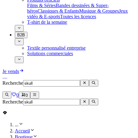
Films & Séries
Bandes dessinées & Super-
héros
Classiques & Enfants
Musique & Groupes
Jeux
vidéo & E-sports
Toutes les licences
T-shirt de la semaine
B2B
Textile personnalisé entreprise
Solutions commerciales
Je vends
Recherche
0
0
Recherche
...
Accueil
Boutique