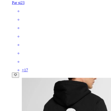
Par st23
+
17