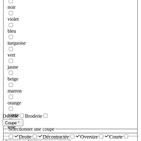
noir
violet
bleu
turquoise
vert
jaune
beige
marron
orange
rouge
Durable
Broderie
Coupe
rose
Sélectionner une coupe
Droite
Décontractée
Oversize
Courte