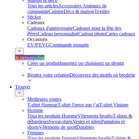
Maison & déco
Tous les articles
Accessoires Animaux de
compagnie
Cuisine
Déco & maison
Textiles
Sticker
Cadeaux
Cadeaux d'anniversaire
Cadeaux pour la fête des
Pères
Cadeau personnalisé
Cadeau photo
Cartes cadeaux
Occasions
EVJF
EVG
Commande groupée
Je personnalise
Créer un produit
Importez ou choisissez un design
Brodez votre création
Découvrez des motifs en broderie
Trouver
Meilleures ventes
T-shirt Humour
T-shirt J'peux pas j’ai
T-shirt Vintage
Homme
Tous les produits Homme
Vêtements brodés
T-shirts &
débardeurs
Sweat-shirts
Vestes et gilets
Pantalons et
shorts
Vêtements de sport
Durables
Femmes
Tous les produits Femme
Vêtements brodés
T-shirts &