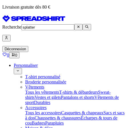
Livraison gratuite dès 80 €
Recherche
Déconnexion
0
0
Personnaliser
T-shirt personnalisé
Broderie personnalisée
Vêtements
Tous les vêtements
T-shirts & débardeurs
Sweat-
shirts
Vestes et gilets
Pantalons et shorts
Vêtements de
sport
Durables
Accessoires
Tous les accessoires
Casquettes & chapeaux
Sacs et sacs
à dos
Chaussettes & chaussures
Écharpes & tours de
cou
Badges
Parapluies