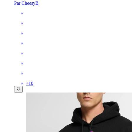
Par CheesyB
+
10