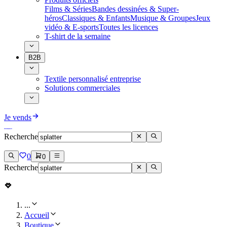
Films & Séries
Bandes dessinées & Super-
héros
Classiques & Enfants
Musique & Groupes
Jeux
vidéo & E-sports
Toutes les licences
T-shirt de la semaine
B2B
Textile personnalisé entreprise
Solutions commerciales
Je vends
Recherche
0
0
Recherche
...
Accueil
Boutique