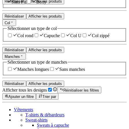
Réinitialiser
Afficher les produits
Slim Fit
Boxy
Réinitialiser
Afficher les produits
Col
Sélectionner un type de col
Col rond
Capuche
Col U
Col zippé
Réinitialiser
Afficher les produits
Manches
Sélectionner un type de manches
Manches longues
Sans manches
Réinitialiser
Afficher les produits
Afficher tous les designs
Réinitialiser les filtres
Ajouter un filtre
Trier par
Vêtements
T-shirts & débardeurs
Sweat-shirts
Sweats à capuche