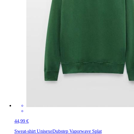
44,99 €
Sweat-shirt Unisexe
Dubstep Vaporwave Splat