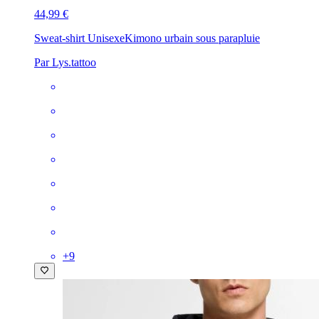
44,99 €
Sweat-shirt Unisexe
Kimono urbain sous parapluie
Par Lys.tattoo
+
9