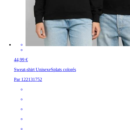
44,99 €
Sweat-shirt Unisexe
Splats colorés
Par 122131752