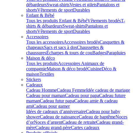
débardeurs
Sweat-shirts
Vestes et gilets
Pantalons et
shorts
Vêtements de sport
Durables
Enfant & Bébé
Tous les produits Enfant & Bébé
Vêtements brodés
T-
shirts & débardeurs
Sweat-shirts
Pantalons et
shorts
Vêtements de sport
Durables
Accessoires
Tous les accessoires
Accessoires brodés
Casquettes &
chapeaux
Sacs et sacs à dos
Chaussettes &
chaussures
Écharpes & tours de cou
Badges
Parapluies
Maison & déco
Tous les produits
Accessoires Animaux de
compagnie
Maison & déco brodé
Cuisine
Déco &
maison
Textiles
Stickers
Cadeaux
Cadeau Homme
Cadeau Femme
Idée cadeau de mariage​
Cadeau pour maman
Cadeau pour papa
Cadeau future
maman
Cadeau futur papa
Cadeau amie & cadeau
ami
Cadeau pour gamer
Idées de cadeaux d’anniversaire
Cadeau pour baby
shower
Cadeau de naissance
Cadeau de baptême
Noces
d’or
Noces d’argent
Cadeau de retraite
Cadeau grand-
mère
Cadeau grand-père
Cartes cadeaux
Produits officiels