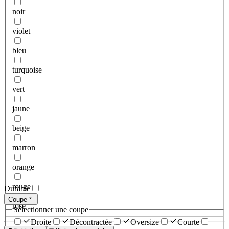
noir
violet
bleu
turquoise
vert
jaune
beige
marron
orange
rouge
Durable
Coupe
rose
Sélectionner une coupe
Droite
Décontractée
Oversize
Courte