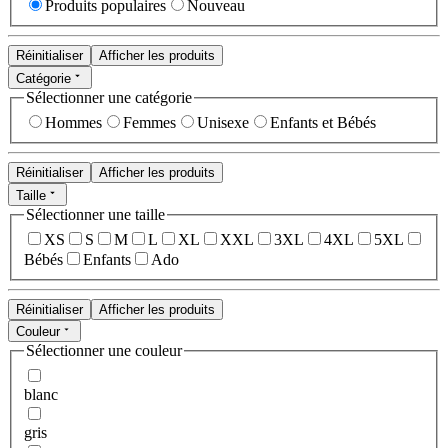
Produits populaires
Nouveau
Réinitialiser
Afficher les produits
Catégorie
Sélectionner une catégorie
Hommes
Femmes
Unisexe
Enfants et Bébés
Réinitialiser
Afficher les produits
Taille
Sélectionner une taille
XS
S
M
L
XL
XXL
3XL
4XL
5XL
Bébés
Enfants
Ado
Réinitialiser
Afficher les produits
Couleur
Sélectionner une couleur
blanc
gris