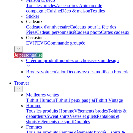
Maison & déco
Tous les articles
Accessoires Animaux de
compagnie
Cuisine
Déco & maison
Textiles
Sticker
Cadeaux
Cadeaux d'anniversaire
Cadeaux pour la fête des
Pères
Cadeau personnalisé
Cadeau photo
Cartes cadeaux
Occasions
EVJF
EVG
Commande groupée
Je personnalise
Créer un produit
Importez ou choisissez un design
Brodez votre création
Découvrez des motifs en broderie
Trouver
Meilleures ventes
T-shirt Humour
T-shirt J'peux pas j’ai
T-shirt Vintage
Homme
Tous les produits Homme
Vêtements brodés
T-shirts &
débardeurs
Sweat-shirts
Vestes et gilets
Pantalons et
shorts
Vêtements de sport
Durables
Femmes
Tous les produits Femme
Vêtements brodés
T-shirts &