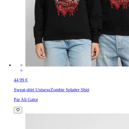
44,99 €
Sweat-shirt Unisexe
Zombie Splatter Shirt
Par Ali Gator