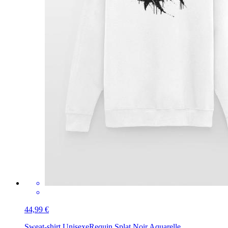
44,99 €
Sweat-shirt Unisexe
Requin Splat Noir Aquarelle