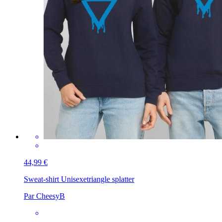
44,99 €
Sweat-shirt Unisexe
triangle splatter
Par CheesyB