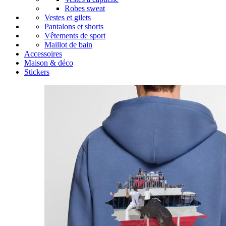
Robes sweat
Vestes et gilets
Pantalons et shorts
Vêtements de sport
Maillot de bain
Accessoires
Maison & déco
Stickers