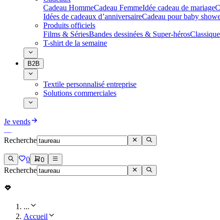
Cadeau Homme
Cadeau Femme
Idée cadeau de mariage​
C
Idées de cadeaux d’anniversaire
Cadeau pour baby showe
Produits officiels
Films & Séries
Bandes dessinées & Super-héros
Classique
T-shirt de la semaine
B2B
Textile personnalisé entreprise
Solutions commerciales
Je vends
Recherche
0
0
Recherche
...
Accueil