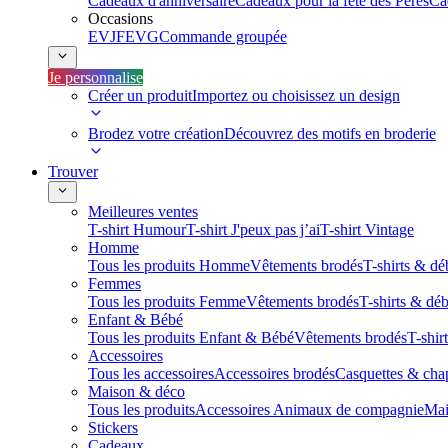
Cadeaux d'anniversaire
Cadeaux pour la fête des Pères
Ca
Occasions
EVJF
EVG
Commande groupée
Je personnalise
Créer un produit
Importez ou choisissez un design
Brodez votre création
Découvrez des motifs en broderie
Trouver
Meilleures ventes
T-shirt Humour
T-shirt J'peux pas j’ai
T-shirt Vintage
Homme
Tous les produits Homme
Vêtements brodés
T-shirts & dé
Femmes
Tous les produits Femme
Vêtements brodés
T-shirts & dé
Enfant & Bébé
Tous les produits Enfant & Bébé
Vêtements brodés
T-shir
Accessoires
Tous les accessoires
Accessoires brodés
Casquettes & cha
Maison & déco
Tous les produits
Accessoires Animaux de compagnie
Mai
Stickers
Cadeaux