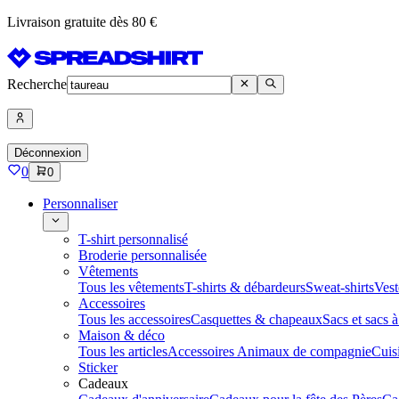
Livraison gratuite dès 80 €
Recherche
Déconnexion
0
0
Personnaliser
T-shirt personnalisé
Broderie personnalisée
Vêtements
Tous les vêtements
T-shirts & débardeurs
Sweat-shirts
Vest
Accessoires
Tous les accessoires
Casquettes & chapeaux
Sacs et sacs 
Maison & déco
Tous les articles
Accessoires Animaux de compagnie
Cuis
Sticker
Cadeaux