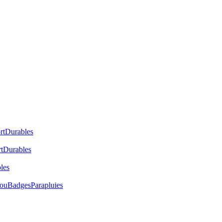
rt
Durables
t
Durables
les
cou
Badges
Parapluies