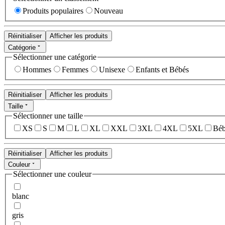
Produits populaires
Nouveau
Réinitialiser
Afficher les produits
Catégorie
Sélectionner une catégorie
Hommes
Femmes
Unisexe
Enfants et Bébés
Réinitialiser
Afficher les produits
Taille
Sélectionner une taille
XS
S
M
L
XL
XXL
3XL
4XL
5XL
Béb
Réinitialiser
Afficher les produits
Couleur
Sélectionner une couleur
blanc
gris