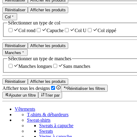
Réinitialiser
Afficher les produits
Réinitialiser
Afficher les produits
Col
Sélectionner un type de col
Col rond
Capuche
Col U
Col zippé
Réinitialiser
Afficher les produits
Manches
Sélectionner un type de manches
Manches longues
Sans manches
Réinitialiser
Afficher les produits
Afficher tous les designs
Réinitialiser les filtres
Ajouter un filtre
Trier par
Vêtements
T-shirts & débardeurs
Sweat-shirts
Sweats à capuche
Sweats
Vestes à capuche