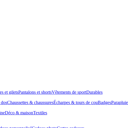
es et gilets
Pantalons et shorts
Vêtements de sport
Durables
à dos
Chaussettes & chaussures
Écharpes & tours de cou
Badges
Parapluie
ine
Déco & maison
Textiles