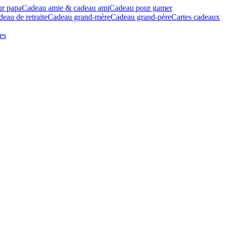
ur papa
Cadeau amie & cadeau ami
Cadeau pour gamer
eau de retraite
Cadeau grand-mère
Cadeau grand-père
Cartes cadeaux
es