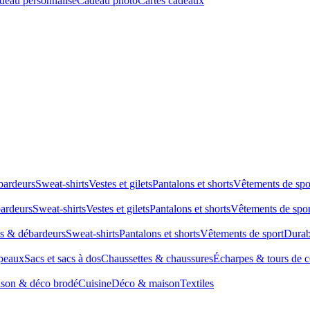
deau personnalisé
Cadeau photo
Cartes cadeaux
bardeurs
Sweat-shirts
Vestes et gilets
Pantalons et shorts
Vêtements de spo
bardeurs
Sweat-shirts
Vestes et gilets
Pantalons et shorts
Vêtements de spor
ts & débardeurs
Sweat-shirts
Pantalons et shorts
Vêtements de sport
Durab
peaux
Sacs et sacs à dos
Chaussettes & chaussures
Écharpes & tours de 
son & déco brodé
Cuisine
Déco & maison
Textiles