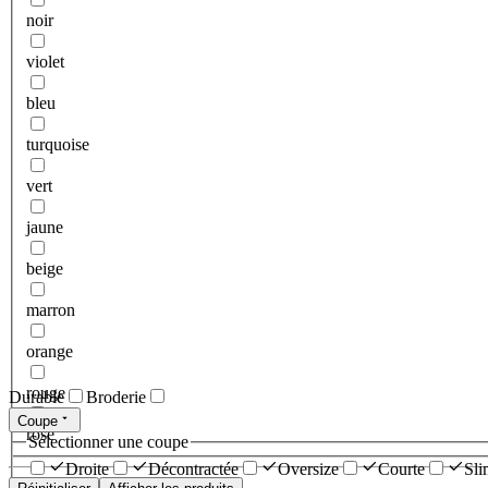
noir
violet
bleu
turquoise
vert
jaune
beige
marron
orange
rouge
Durable
Broderie
Coupe
rose
Sélectionner une coupe
Droite
Décontractée
Oversize
Courte
Sli