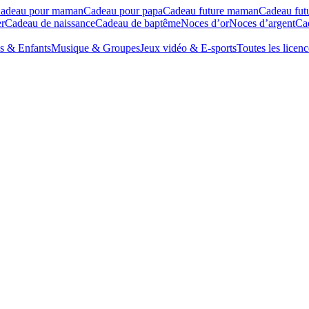
adeau pour maman
Cadeau pour papa
Cadeau future maman
Cadeau fut
r
Cadeau de naissance
Cadeau de baptême
Noces d’or
Noces d’argent
Cad
s & Enfants
Musique & Groupes
Jeux vidéo & E-sports
Toutes les licenc