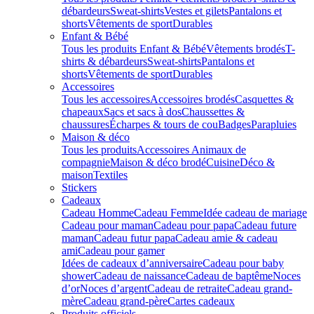
débardeurs
Sweat-shirts
Vestes et gilets
Pantalons et
shorts
Vêtements de sport
Durables
Enfant & Bébé
Tous les produits Enfant & Bébé
Vêtements brodés
T-
shirts & débardeurs
Sweat-shirts
Pantalons et
shorts
Vêtements de sport
Durables
Accessoires
Tous les accessoires
Accessoires brodés
Casquettes &
chapeaux
Sacs et sacs à dos
Chaussettes &
chaussures
Écharpes & tours de cou
Badges
Parapluies
Maison & déco
Tous les produits
Accessoires Animaux de
compagnie
Maison & déco brodé
Cuisine
Déco &
maison
Textiles
Stickers
Cadeaux
Cadeau Homme
Cadeau Femme
Idée cadeau de mariage​
Cadeau pour maman
Cadeau pour papa
Cadeau future
maman
Cadeau futur papa
Cadeau amie & cadeau
ami
Cadeau pour gamer
Idées de cadeaux d’anniversaire
Cadeau pour baby
shower
Cadeau de naissance
Cadeau de baptême
Noces
d’or
Noces d’argent
Cadeau de retraite
Cadeau grand-
mère
Cadeau grand-père
Cartes cadeaux
Produits officiels