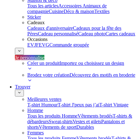
Maison & déco
Tous les articles
Accessoires Animaux de
compagnie
Cuisine
Déco & maison
Textiles
Sticker
Cadeaux
Cadeaux d'anniversaire
Cadeaux pour la fête des
Pères
Cadeau personnalisé
Cadeau photo
Cartes cadeaux
Occasions
EVJF
EVG
Commande groupée
Je personnalise
Créer un produit
Importez ou choisissez un design
Brodez votre création
Découvrez des motifs en broderie
Trouver
Meilleures ventes
T-shirt Humour
T-shirt J'peux pas j’ai
T-shirt Vintage
Homme
Tous les produits Homme
Vêtements brodés
T-shirts &
débardeurs
Sweat-shirts
Vestes et gilets
Pantalons et
shorts
Vêtements de sport
Durables
Femmes
Tous les produits Femme
Vêtements brodés
T-shirts &