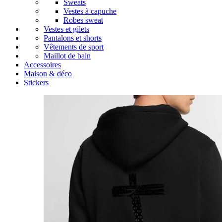
Sweats
Vestes à capuche
Robes sweat
Vestes et gilets
Pantalons et shorts
Vêtements de sport
Maillot de bain
Accessoires
Maison & déco
Stickers