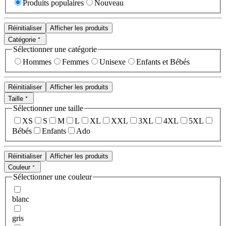
Produits populaires
Nouveau
Réinitialiser
Afficher les produits
Catégorie
Sélectionner une catégorie
Hommes
Femmes
Unisexe
Enfants et Bébés
Réinitialiser
Afficher les produits
Taille
Sélectionner une taille
XS
S
M
L
XL
XXL
3XL
4XL
5XL
Bébés
Enfants
Ado
Réinitialiser
Afficher les produits
Couleur
Sélectionner une couleur
blanc
gris