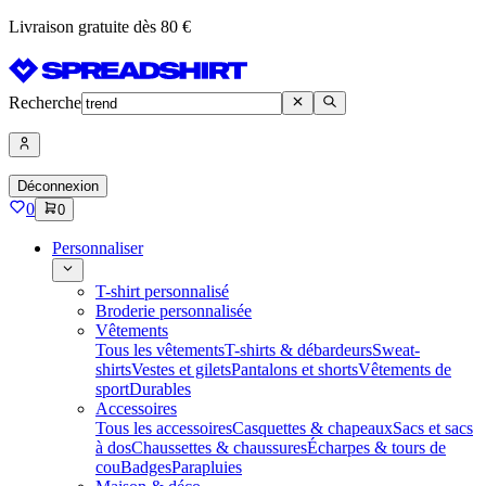
Livraison gratuite dès 80 €
Recherche
Déconnexion
0
0
Personnaliser
T-shirt personnalisé
Broderie personnalisée
Vêtements
Tous les vêtements
T-shirts & débardeurs
Sweat-
shirts
Vestes et gilets
Pantalons et shorts
Vêtements de
sport
Durables
Accessoires
Tous les accessoires
Casquettes & chapeaux
Sacs et sacs
à dos
Chaussettes & chaussures
Écharpes & tours de
cou
Badges
Parapluies