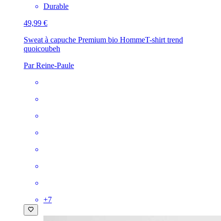
Durable
49,99 €
Sweat à capuche Premium bio Homme
T-shirt trend
quoicoubeh
Par Reine-Paule
+
7