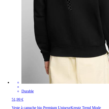
Durable
51,99 €
Veste à capuche bio Premium Unisexe
Kreutz Trend Mode