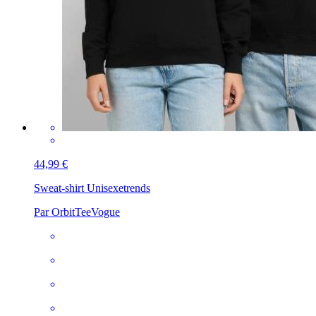
44,99 €
Sweat-shirt Unisexe
trends
Par OrbitTeeVogue