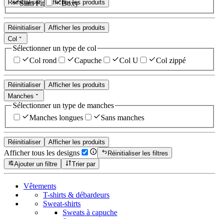
Réinitialiser
Afficher les produits
Slim Fit
Boxy
Réinitialiser
Afficher les produits
Col
Sélectionner un type de col
Col rond
Capuche
Col U
Col zippé
Réinitialiser
Afficher les produits
Manches
Sélectionner un type de manches
Manches longues
Sans manches
Réinitialiser
Afficher les produits
Afficher tous les designs
Réinitialiser les filtres
Ajouter un filtre
Trier par
Vêtements
T-shirts & débardeurs
Sweat-shirts
Sweats à capuche