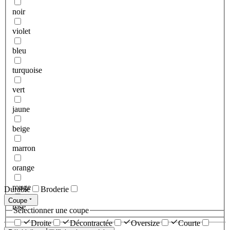
noir
violet
bleu
turquoise
vert
jaune
beige
marron
orange
rouge
Durable
Broderie
Coupe
rose
Sélectionner une coupe
Droite
Décontractée
Oversize
Courte