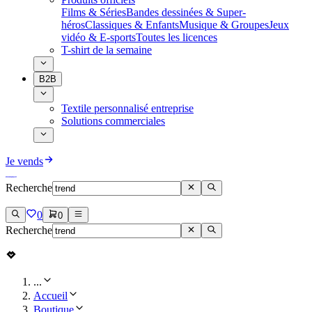
Films & Séries
Bandes dessinées & Super-
héros
Classiques & Enfants
Musique & Groupes
Jeux
vidéo & E-sports
Toutes les licences
T-shirt de la semaine
B2B
Textile personnalisé entreprise
Solutions commerciales
Je vends
Recherche
0
0
Recherche
...
Accueil
Boutique