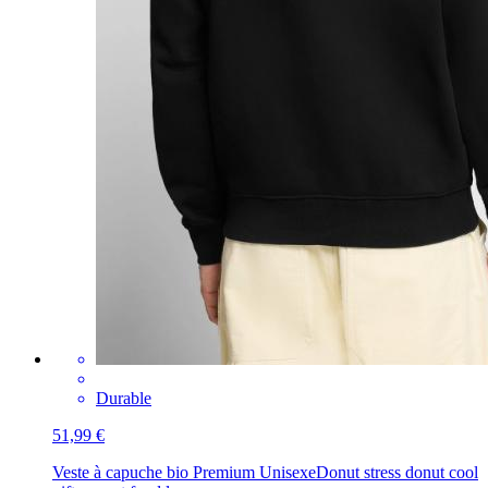
Durable
51,99 €
Veste à capuche bio Premium Unisexe
Donut stress donut cool