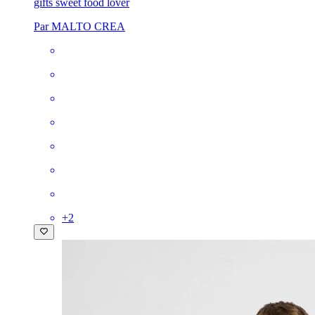
gifts sweet food lover
Par MALTO CREA
+
2