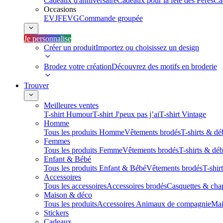
Cadeaux d'anniversaire
Cadeaux pour la fête des Pères
Ca
Occasions
EVJF
EVG
Commande groupée
Je personnalise
Créer un produit
Importez ou choisissez un design
Brodez votre création
Découvrez des motifs en broderie
Trouver
Meilleures ventes
T-shirt Humour
T-shirt J'peux pas j’ai
T-shirt Vintage
Homme
Tous les produits Homme
Vêtements brodés
T-shirts & dé
Femmes
Tous les produits Femme
Vêtements brodés
T-shirts & dé
Enfant & Bébé
Tous les produits Enfant & Bébé
Vêtements brodés
T-shir
Accessoires
Tous les accessoires
Accessoires brodés
Casquettes & cha
Maison & déco
Tous les produits
Accessoires Animaux de compagnie
Mai
Stickers
Cadeaux