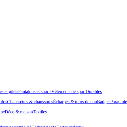
es et gilets
Pantalons et shorts
Vêtements de sport
Durables
à dos
Chaussettes & chaussures
Écharpes & tours de cou
Badges
Parapluie
ine
Déco & maison
Textiles