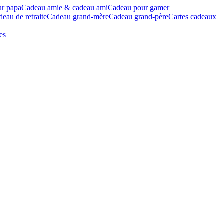
ur papa
Cadeau amie & cadeau ami
Cadeau pour gamer
eau de retraite
Cadeau grand-mère
Cadeau grand-père
Cartes cadeaux
es