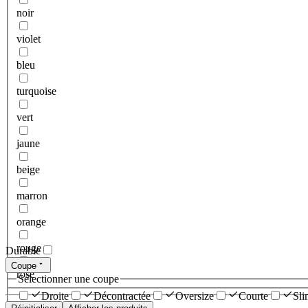
noir
violet
bleu
turquoise
vert
jaune
beige
marron
orange
rouge
Durable
Coupe
rose
Sélectionner une coupe
Droite
Décontractée
Oversize
Courte
Sli