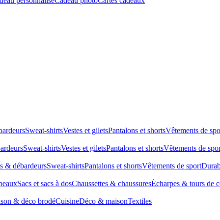
deau personnalisé
Cadeau photo
Cartes cadeaux
bardeurs
Sweat-shirts
Vestes et gilets
Pantalons et shorts
Vêtements de spo
bardeurs
Sweat-shirts
Vestes et gilets
Pantalons et shorts
Vêtements de spor
ts & débardeurs
Sweat-shirts
Pantalons et shorts
Vêtements de sport
Durab
peaux
Sacs et sacs à dos
Chaussettes & chaussures
Écharpes & tours de 
son & déco brodé
Cuisine
Déco & maison
Textiles