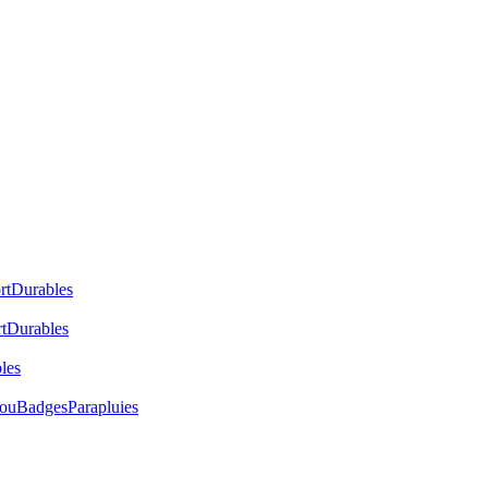
rt
Durables
t
Durables
les
cou
Badges
Parapluies