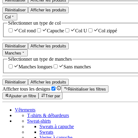
Réinitialiser
Afficher les produits
Réinitialiser
Afficher les produits
Col
Sélectionner un type de col
Col rond
Capuche
Col U
Col zippé
Réinitialiser
Afficher les produits
Manches
Sélectionner un type de manches
Manches longues
Sans manches
Réinitialiser
Afficher les produits
Afficher tous les designs
Réinitialiser les filtres
Ajouter un filtre
Trier par
Vêtements
T-shirts & débardeurs
Sweat-shirts
Sweats à capuche
Sweats
Vestes à capuche