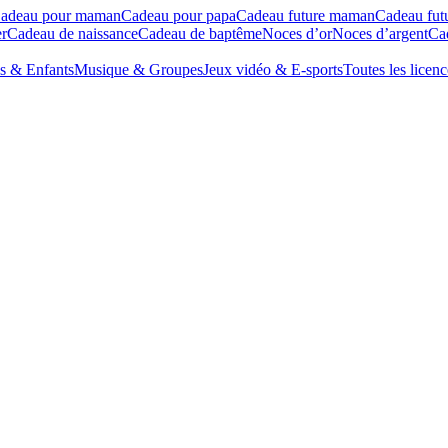
adeau pour maman
Cadeau pour papa
Cadeau future maman
Cadeau fut
r
Cadeau de naissance
Cadeau de baptême
Noces d’or
Noces d’argent
Cad
s & Enfants
Musique & Groupes
Jeux vidéo & E-sports
Toutes les licenc