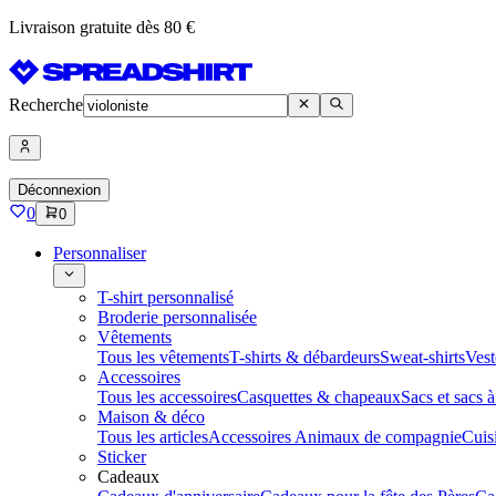
Livraison gratuite dès 80 €
Recherche
Déconnexion
0
0
Personnaliser
T-shirt personnalisé
Broderie personnalisée
Vêtements
Tous les vêtements
T-shirts & débardeurs
Sweat-shirts
Vest
Accessoires
Tous les accessoires
Casquettes & chapeaux
Sacs et sacs 
Maison & déco
Tous les articles
Accessoires Animaux de compagnie
Cuis
Sticker
Cadeaux