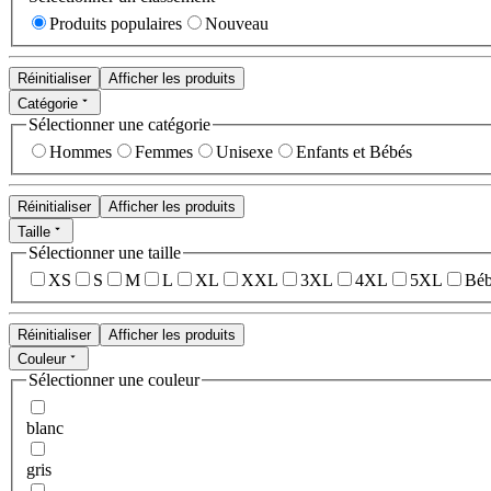
Produits populaires
Nouveau
Réinitialiser
Afficher les produits
Catégorie
Sélectionner une catégorie
Hommes
Femmes
Unisexe
Enfants et Bébés
Réinitialiser
Afficher les produits
Taille
Sélectionner une taille
XS
S
M
L
XL
XXL
3XL
4XL
5XL
Béb
Réinitialiser
Afficher les produits
Couleur
Sélectionner une couleur
blanc
gris