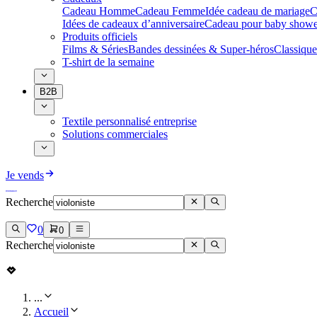
Cadeau Homme
Cadeau Femme
Idée cadeau de mariage​
C
Idées de cadeaux d’anniversaire
Cadeau pour baby showe
Produits officiels
Films & Séries
Bandes dessinées & Super-héros
Classique
T-shirt de la semaine
B2B
Textile personnalisé entreprise
Solutions commerciales
Je vends
Recherche
0
0
Recherche
...
Accueil