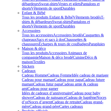
débardeurs
Sweat-shirts
Vestes et gilets
Pantalons et
shorts
Vêtements de sport
Durables
Enfant & Bébé
Tous les produits Enfant & Bébé
Vêtements brodés
T-
shirts & débardeurs
Sweat-shirts
Pantalons et
shorts
Vêtements de sport
Durables
Accessoires
Tous les accessoires
Accessoires brodés
Casquettes &
chapeaux
Sacs et sacs à dos
Chaussettes &
chaussures
Écharpes & tours de cou
Badges
Parapluies
Maison & déco
Tous les produits
Accessoires Animaux de
compagnie
Maison & déco brodé
Cuisine
Déco &
maison
Textiles
Stickers
Cadeaux
Cadeau Homme
Cadeau Femme
Idée cadeau de mariage​
Cadeau pour maman
Cadeau pour papa
Cadeau future
maman
Cadeau futur papa
Cadeau amie & cadeau
ami
Cadeau pour gamer
Idées de cadeaux d’anniversaire
Cadeau pour baby
shower
Cadeau de naissance
Cadeau de baptême
Noces
d’or
Noces d’argent
Cadeau de retraite
Cadeau grand-
mère
Cadeau grand-père
Cartes cadeaux
Produits officiels