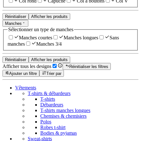
Col rond
Capuche
Col à boutons
Col V
Réinitialiser
Afficher les produits
Manches
Sélectionner un type de manches
Manches courtes
Manches longues
Sans
manches
Manches 3/4
Réinitialiser
Afficher les produits
Afficher tous les designs
Réinitialiser les filtres
Ajouter un filtre
Trier par
Vêtements
T-shirts & débardeurs
T-shirts
Débardeurs
T-shirts manches longues
Chemises & chemisiers
Polos
Robes t-shirt
Bodies & pyjamas
Sweat-shirts