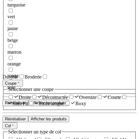
turquoise
vert
jaune
beige
marron
orange
rouge
Durable
Broderie
Coupe
rose
Sélectionner une coupe
Droite
Décontractée
Oversize
Courte
Réinitialiser
Afficher les produits
Slim Fit
Extra longue
Boxy
Réinitialiser
Afficher les produits
Col
Sélectionner un type de col