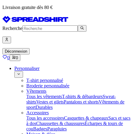
Livraison gratuite dès 80 €
Recherche
Déconnexion
0
0
Personnaliser
T-shirt personnalisé
Broderie personnalisée
Vêtements
Tous les vêtements
T-shirts & débardeurs
Sweat-
shirts
Vestes et gilets
Pantalons et shorts
Vêtements de
sport
Durables
Accessoires
Tous les accessoires
Casquettes & chapeaux
Sacs et sacs
à dos
Chaussettes & chaussures
Écharpes & tours de
cou
Badges
Parapluies