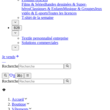
Films & Séries
Bandes dessinées & Super-
héros
Classiques & Enfants
Musique & Groupes
Jeux
vidéo & E-sports
Toutes les licences
T-shirt de la semaine
B2B
Textile personnalisé entreprise
Solutions commerciales
Je vends
Recherche
0
0
Recherche
Accueil
Boutique
Vêtements