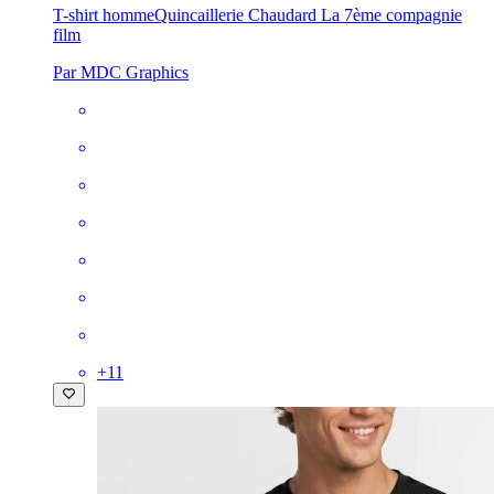
T-shirt homme
Quincaillerie Chaudard La 7ème compagnie
film
Par MDC Graphics
+
11