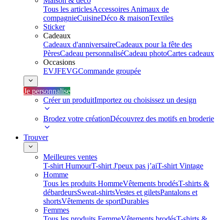
Maison & déco
Tous les articles
Accessoires Animaux de
compagnie
Cuisine
Déco & maison
Textiles
Sticker
Cadeaux
Cadeaux d'anniversaire
Cadeaux pour la fête des
Pères
Cadeau personnalisé
Cadeau photo
Cartes cadeaux
Occasions
EVJF
EVG
Commande groupée
Je personnalise
Créer un produit
Importez ou choisissez un design
Brodez votre création
Découvrez des motifs en broderie
Trouver
Meilleures ventes
T-shirt Humour
T-shirt J'peux pas j’ai
T-shirt Vintage
Homme
Tous les produits Homme
Vêtements brodés
T-shirts &
débardeurs
Sweat-shirts
Vestes et gilets
Pantalons et
shorts
Vêtements de sport
Durables
Femmes
Tous les produits Femme
Vêtements brodés
T-shirts &