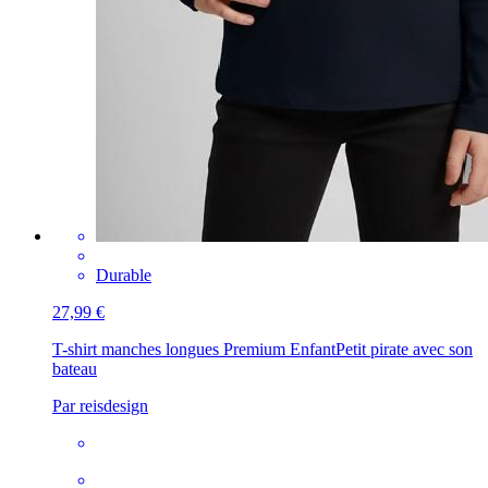
Durable
27,99 €
T-shirt manches longues Premium Enfant
Petit pirate avec son
bateau
Par reisdesign