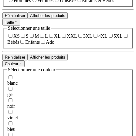
Hommes
Femmes
Unisexe
Enfants et Bébés
Réinitialiser
Afficher les produits
Taille
Sélectionner une taille
XS
S
M
L
XL
XXL
3XL
4XL
5XL
Bébés
Enfants
Ado
Réinitialiser
Afficher les produits
Couleur
Sélectionner une couleur
blanc
gris
noir
violet
bleu