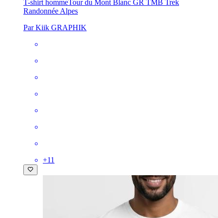
T-shirt homme
Tour du Mont Blanc GR TMB Trek
Randonnée Alpes
Par Kiik GRAPHIK
+
11