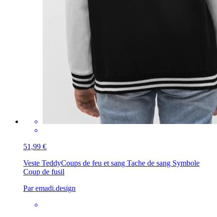
51,99 €
Veste Teddy
Coups de feu et sang Tache de sang Symbole
Coup de fusil
Par emadi.design