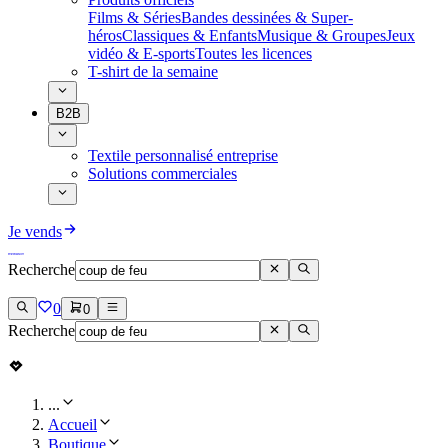
Films & Séries
Bandes dessinées & Super-
héros
Classiques & Enfants
Musique & Groupes
Jeux
vidéo & E-sports
Toutes les licences
T-shirt de la semaine
B2B
Textile personnalisé entreprise
Solutions commerciales
Je vends
Recherche
0
0
Recherche
...
Accueil
Boutique