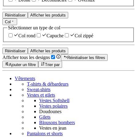
Réinitialiser
Afficher les produits
Col
Sélectionner un type de col
Col rond
Capuche
Col zippé
Réinitialiser
Afficher les produits
Afficher tous les designs
Réinitialiser les filtres
Ajouter un filtre
Trier par
Vêtements
T-shirts & débardeurs
Sweat-shirts
Vestes et gilets
Vestes Softshell
Vestes polaires
Doudounes
Gilets
Blousons bombers
Vestes en jean
Pantalons et shorts