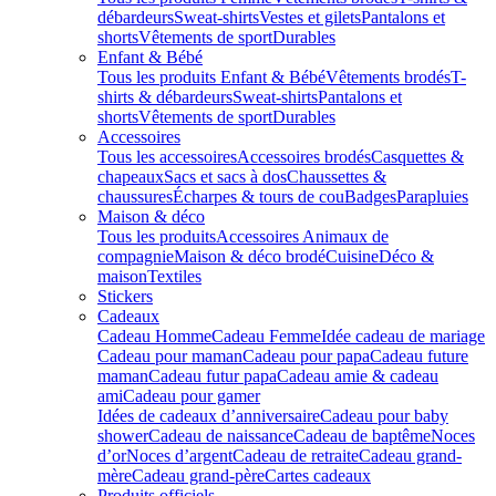
débardeurs
Sweat-shirts
Vestes et gilets
Pantalons et
shorts
Vêtements de sport
Durables
Enfant & Bébé
Tous les produits Enfant & Bébé
Vêtements brodés
T-
shirts & débardeurs
Sweat-shirts
Pantalons et
shorts
Vêtements de sport
Durables
Accessoires
Tous les accessoires
Accessoires brodés
Casquettes &
chapeaux
Sacs et sacs à dos
Chaussettes &
chaussures
Écharpes & tours de cou
Badges
Parapluies
Maison & déco
Tous les produits
Accessoires Animaux de
compagnie
Maison & déco brodé
Cuisine
Déco &
maison
Textiles
Stickers
Cadeaux
Cadeau Homme
Cadeau Femme
Idée cadeau de mariage​
Cadeau pour maman
Cadeau pour papa
Cadeau future
maman
Cadeau futur papa
Cadeau amie & cadeau
ami
Cadeau pour gamer
Idées de cadeaux d’anniversaire
Cadeau pour baby
shower
Cadeau de naissance
Cadeau de baptême
Noces
d’or
Noces d’argent
Cadeau de retraite
Cadeau grand-
mère
Cadeau grand-père
Cartes cadeaux
Produits officiels