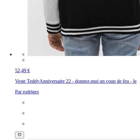
52,49 €
Veste Teddy
Anniversaire 22 - donnez-moi un coup de feu - le
Par rodriges