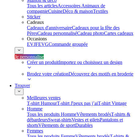
Maison & déco
Tous les articles
Accessoires Animaux de
compagnie
Cuisine
Déco & maison
Textiles
Sticker
Cadeaux
Cadeaux d'anniversaire
Cadeaux pour la fête des
Pères
Cadeau personnalisé
Cadeau photo
Cartes cadeaux
Occasions
EVJF
EVG
Commande groupée
Je personnalise
Créer un produit
Importez ou choisissez un design
Brodez votre création
Découvrez des motifs en broderie
Trouver
Meilleures ventes
T-shirt Humour
T-shirt J'peux pas j’ai
T-shirt Vintage
Homme
Tous les produits Homme
Vêtements brodés
T-shirts &
débardeurs
Sweat-shirts
Vestes et gilets
Pantalons et
shorts
Vêtements de sport
Durables
Femmes
Tous les produits Femme
Vêtements brodés
T-shirts &