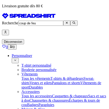
Livraison gratuite dès 80 €
Recherche
Déconnexion
0
0
Personnaliser
T-shirt personnalisé
Broderie personnalisée
Vêtements
Tous les vêtements
T-shirts & débardeurs
Sweat-
shirts
Vestes et gilets
Pantalons et shorts
Vêtements de
sport
Durables
Accessoires
Tous les accessoires
Casquettes & chapeaux
Sacs et sacs
à dos
Chaussettes & chaussures
Écharpes & tours de
cou
Badges
Parapluies