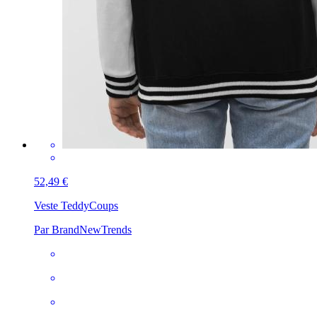
52,49 €
Veste Teddy
Coups
Par BrandNewTrends