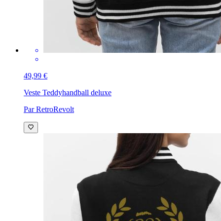
49,99 €
Veste Teddy
handball deluxe
Par RetroRevolt