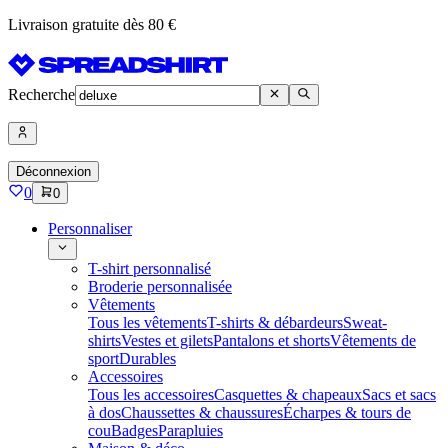
Livraison gratuite dès 80 €
Recherche
Déconnexion
0
0
Personnaliser
T-shirt personnalisé
Broderie personnalisée
Vêtements
Tous les vêtements
T-shirts & débardeurs
Sweat-
shirts
Vestes et gilets
Pantalons et shorts
Vêtements de
sport
Durables
Accessoires
Tous les accessoires
Casquettes & chapeaux
Sacs et sacs
à dos
Chaussettes & chaussures
Écharpes & tours de
cou
Badges
Parapluies