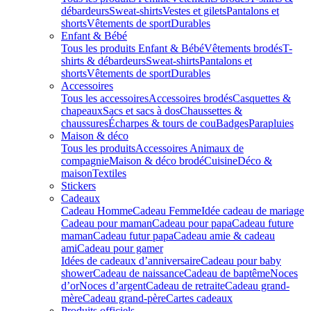
débardeurs
Sweat-shirts
Vestes et gilets
Pantalons et
shorts
Vêtements de sport
Durables
Enfant & Bébé
Tous les produits Enfant & Bébé
Vêtements brodés
T-
shirts & débardeurs
Sweat-shirts
Pantalons et
shorts
Vêtements de sport
Durables
Accessoires
Tous les accessoires
Accessoires brodés
Casquettes &
chapeaux
Sacs et sacs à dos
Chaussettes &
chaussures
Écharpes & tours de cou
Badges
Parapluies
Maison & déco
Tous les produits
Accessoires Animaux de
compagnie
Maison & déco brodé
Cuisine
Déco &
maison
Textiles
Stickers
Cadeaux
Cadeau Homme
Cadeau Femme
Idée cadeau de mariage​
Cadeau pour maman
Cadeau pour papa
Cadeau future
maman
Cadeau futur papa
Cadeau amie & cadeau
ami
Cadeau pour gamer
Idées de cadeaux d’anniversaire
Cadeau pour baby
shower
Cadeau de naissance
Cadeau de baptême
Noces
d’or
Noces d’argent
Cadeau de retraite
Cadeau grand-
mère
Cadeau grand-père
Cartes cadeaux
Produits officiels