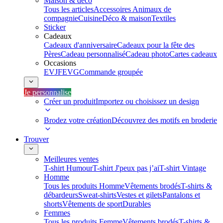
Maison & déco
Tous les articles
Accessoires Animaux de
compagnie
Cuisine
Déco & maison
Textiles
Sticker
Cadeaux
Cadeaux d'anniversaire
Cadeaux pour la fête des
Pères
Cadeau personnalisé
Cadeau photo
Cartes cadeaux
Occasions
EVJF
EVG
Commande groupée
Je personnalise
Créer un produit
Importez ou choisissez un design
Brodez votre création
Découvrez des motifs en broderie
Trouver
Meilleures ventes
T-shirt Humour
T-shirt J'peux pas j’ai
T-shirt Vintage
Homme
Tous les produits Homme
Vêtements brodés
T-shirts &
débardeurs
Sweat-shirts
Vestes et gilets
Pantalons et
shorts
Vêtements de sport
Durables
Femmes
Tous les produits Femme
Vêtements brodés
T-shirts &