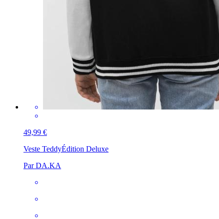
49,99 €
Veste Teddy
Édition Deluxe
Par DA.KA