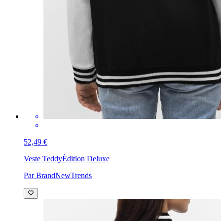
52,49 €
Veste Teddy
Édition Deluxe
Par BrandNewTrends