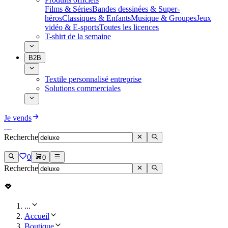
Films & Séries
Bandes dessinées & Super-
héros
Classiques & Enfants
Musique & Groupes
Jeux
vidéo & E-sports
Toutes les licences
T-shirt de la semaine
B2B
Textile personnalisé entreprise
Solutions commerciales
Je vends
Recherche
0
0
Recherche
...
Accueil
Boutique