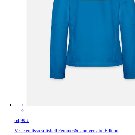
64,99 €
Veste en tissu softshell Femme
66e anniversaire Édition