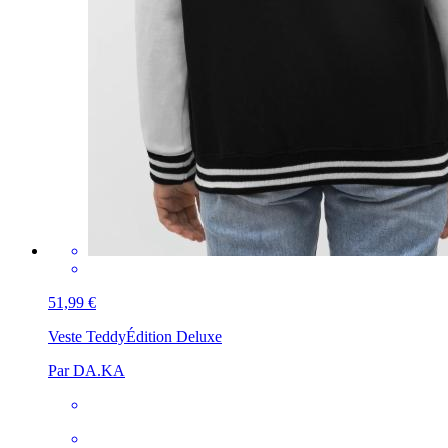
51,99 €
Veste Teddy
Édition Deluxe
Par DA.KA