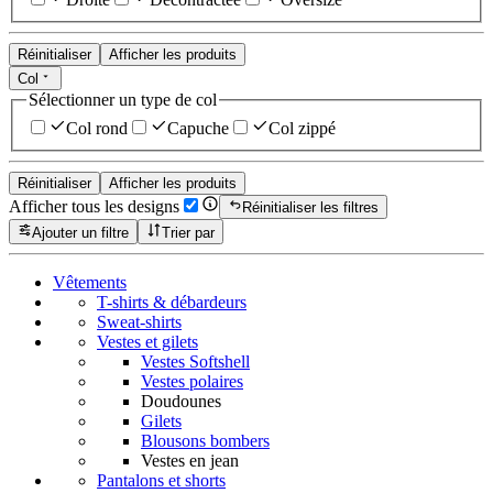
Réinitialiser
Afficher les produits
Col
Sélectionner un type de col
Col rond
Capuche
Col zippé
Réinitialiser
Afficher les produits
Afficher tous les designs
Réinitialiser les filtres
Ajouter un filtre
Trier par
Vêtements
T-shirts & débardeurs
Sweat-shirts
Vestes et gilets
Vestes Softshell
Vestes polaires
Doudounes
Gilets
Blousons bombers
Vestes en jean
Pantalons et shorts