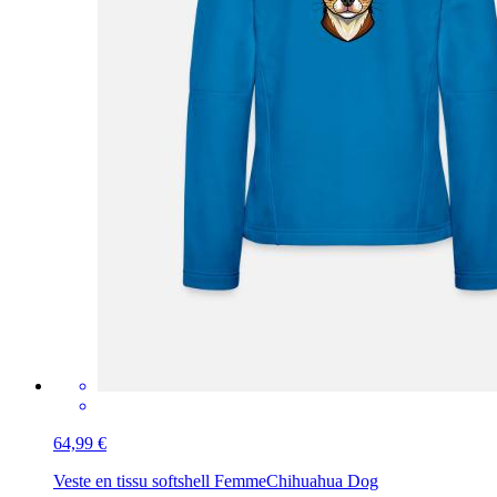
64,99 €
Veste en tissu softshell Femme
Chihuahua Dog