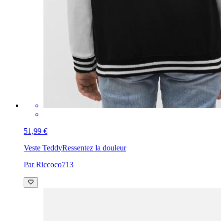
51,99 €
Veste Teddy
Ressentez la douleur
Par Riccoco713