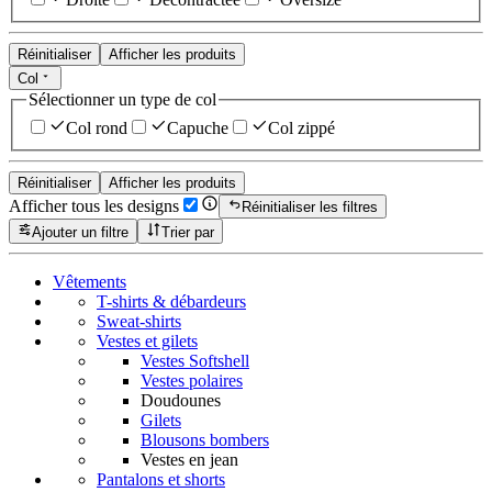
Réinitialiser
Afficher les produits
Col
Sélectionner un type de col
Col rond
Capuche
Col zippé
Réinitialiser
Afficher les produits
Afficher tous les designs
Réinitialiser les filtres
Ajouter un filtre
Trier par
Vêtements
T-shirts & débardeurs
Sweat-shirts
Vestes et gilets
Vestes Softshell
Vestes polaires
Doudounes
Gilets
Blousons bombers
Vestes en jean
Pantalons et shorts