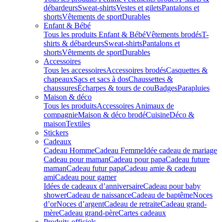
débardeurs
Sweat-shirts
Vestes et gilets
Pantalons et
shorts
Vêtements de sport
Durables
Enfant & Bébé
Tous les produits Enfant & Bébé
Vêtements brodés
T-
shirts & débardeurs
Sweat-shirts
Pantalons et
shorts
Vêtements de sport
Durables
Accessoires
Tous les accessoires
Accessoires brodés
Casquettes &
chapeaux
Sacs et sacs à dos
Chaussettes &
chaussures
Écharpes & tours de cou
Badges
Parapluies
Maison & déco
Tous les produits
Accessoires Animaux de
compagnie
Maison & déco brodé
Cuisine
Déco &
maison
Textiles
Stickers
Cadeaux
Cadeau Homme
Cadeau Femme
Idée cadeau de mariage​
Cadeau pour maman
Cadeau pour papa
Cadeau future
maman
Cadeau futur papa
Cadeau amie & cadeau
ami
Cadeau pour gamer
Idées de cadeaux d’anniversaire
Cadeau pour baby
shower
Cadeau de naissance
Cadeau de baptême
Noces
d’or
Noces d’argent
Cadeau de retraite
Cadeau grand-
mère
Cadeau grand-père
Cartes cadeaux
Produits officiels