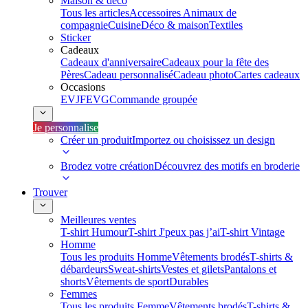
Maison & déco
Tous les articles
Accessoires Animaux de
compagnie
Cuisine
Déco & maison
Textiles
Sticker
Cadeaux
Cadeaux d'anniversaire
Cadeaux pour la fête des
Pères
Cadeau personnalisé
Cadeau photo
Cartes cadeaux
Occasions
EVJF
EVG
Commande groupée
Je personnalise
Créer un produit
Importez ou choisissez un design
Brodez votre création
Découvrez des motifs en broderie
Trouver
Meilleures ventes
T-shirt Humour
T-shirt J'peux pas j’ai
T-shirt Vintage
Homme
Tous les produits Homme
Vêtements brodés
T-shirts &
débardeurs
Sweat-shirts
Vestes et gilets
Pantalons et
shorts
Vêtements de sport
Durables
Femmes
Tous les produits Femme
Vêtements brodés
T-shirts &