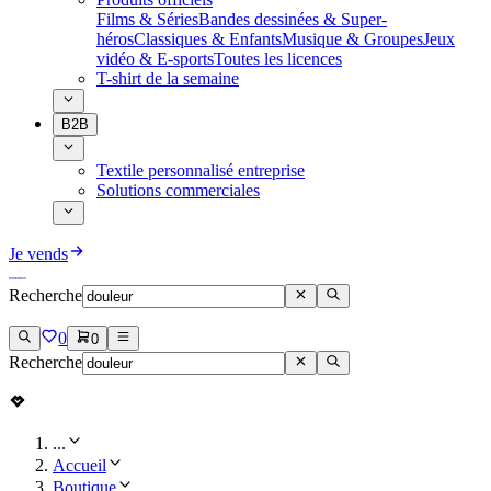
Films & Séries
Bandes dessinées & Super-
héros
Classiques & Enfants
Musique & Groupes
Jeux
vidéo & E-sports
Toutes les licences
T-shirt de la semaine
B2B
Textile personnalisé entreprise
Solutions commerciales
Je vends
Recherche
0
0
Recherche
...
Accueil
Boutique