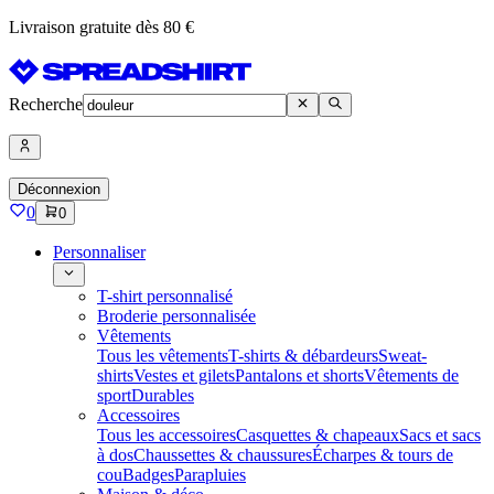
Livraison gratuite dès 80 €
Recherche
Déconnexion
0
0
Personnaliser
T-shirt personnalisé
Broderie personnalisée
Vêtements
Tous les vêtements
T-shirts & débardeurs
Sweat-
shirts
Vestes et gilets
Pantalons et shorts
Vêtements de
sport
Durables
Accessoires
Tous les accessoires
Casquettes & chapeaux
Sacs et sacs
à dos
Chaussettes & chaussures
Écharpes & tours de
cou
Badges
Parapluies