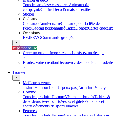
Maison & déco
Tous les articles
Accessoires Animaux de
compagnie
Cuisine
Déco & maison
Textiles
Sticker
Cadeaux
Cadeaux d'anniversaire
Cadeaux pour la fête des
Pères
Cadeau personnalisé
Cadeau photo
Cartes cadeaux
Occasions
EVJF
EVG
Commande groupée
Je personnalise
Créer un produit
Importez ou choisissez un design
Brodez votre création
Découvrez des motifs en broderie
Trouver
Meilleures ventes
T-shirt Humour
T-shirt J'peux pas j’ai
T-shirt Vintage
Homme
Tous les produits Homme
Vêtements brodés
T-shirts &
débardeurs
Sweat-shirts
Vestes et gilets
Pantalons et
shorts
Vêtements de sport
Durables
Femmes
Tous les produits Femme
Vêtements brodés
T-shirts &