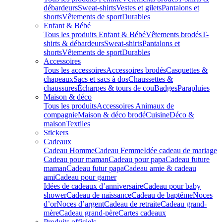
débardeurs
Sweat-shirts
Vestes et gilets
Pantalons et
shorts
Vêtements de sport
Durables
Enfant & Bébé
Tous les produits Enfant & Bébé
Vêtements brodés
T-
shirts & débardeurs
Sweat-shirts
Pantalons et
shorts
Vêtements de sport
Durables
Accessoires
Tous les accessoires
Accessoires brodés
Casquettes &
chapeaux
Sacs et sacs à dos
Chaussettes &
chaussures
Écharpes & tours de cou
Badges
Parapluies
Maison & déco
Tous les produits
Accessoires Animaux de
compagnie
Maison & déco brodé
Cuisine
Déco &
maison
Textiles
Stickers
Cadeaux
Cadeau Homme
Cadeau Femme
Idée cadeau de mariage​
Cadeau pour maman
Cadeau pour papa
Cadeau future
maman
Cadeau futur papa
Cadeau amie & cadeau
ami
Cadeau pour gamer
Idées de cadeaux d’anniversaire
Cadeau pour baby
shower
Cadeau de naissance
Cadeau de baptême
Noces
d’or
Noces d’argent
Cadeau de retraite
Cadeau grand-
mère
Cadeau grand-père
Cartes cadeaux
Produits officiels