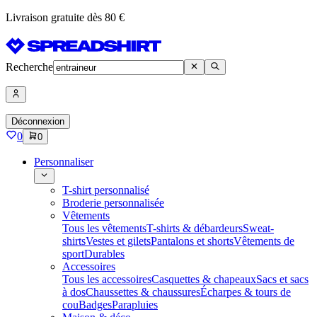
Livraison gratuite dès 80 €
Recherche
Déconnexion
0
0
Personnaliser
T-shirt personnalisé
Broderie personnalisée
Vêtements
Tous les vêtements
T-shirts & débardeurs
Sweat-
shirts
Vestes et gilets
Pantalons et shorts
Vêtements de
sport
Durables
Accessoires
Tous les accessoires
Casquettes & chapeaux
Sacs et sacs
à dos
Chaussettes & chaussures
Écharpes & tours de
cou
Badges
Parapluies