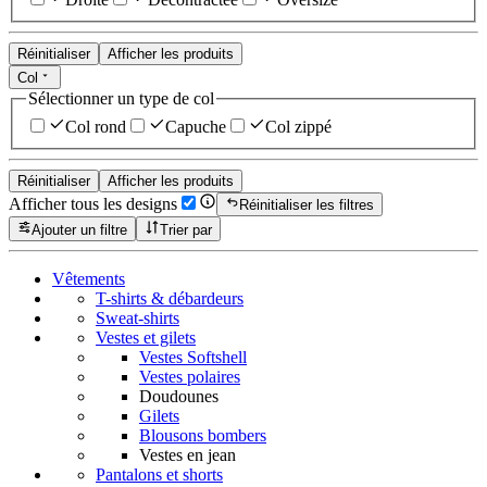
Réinitialiser
Afficher les produits
Col
Sélectionner un type de col
Col rond
Capuche
Col zippé
Réinitialiser
Afficher les produits
Afficher tous les designs
Réinitialiser les filtres
Ajouter un filtre
Trier par
Vêtements
T-shirts & débardeurs
Sweat-shirts
Vestes et gilets
Vestes Softshell
Vestes polaires
Doudounes
Gilets
Blousons bombers
Vestes en jean
Pantalons et shorts