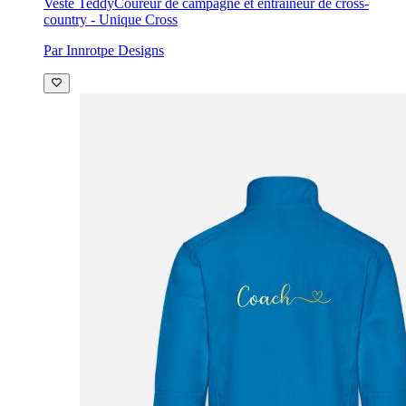
Veste Teddy
Coureur de campagne et entraîneur de cross-
country - Unique Cross
Par Innrotpe Designs