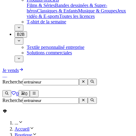
Films & Séries
Bandes dessinées & Super-
héros
Classiques & Enfants
Musique & Groupes
Jeux
vidéo & E-sports
Toutes les licences
T-shirt de la semaine
B2B
Textile personnalisé entreprise
Solutions commerciales
Je vends
Recherche
0
0
Recherche
...
Accueil
Boutique