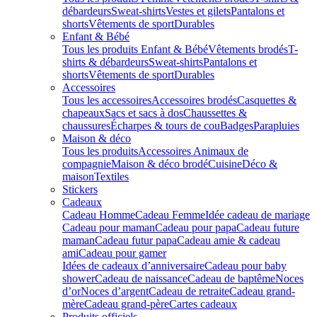
débardeurs
Sweat-shirts
Vestes et gilets
Pantalons et
shorts
Vêtements de sport
Durables
Enfant & Bébé
Tous les produits Enfant & Bébé
Vêtements brodés
T-
shirts & débardeurs
Sweat-shirts
Pantalons et
shorts
Vêtements de sport
Durables
Accessoires
Tous les accessoires
Accessoires brodés
Casquettes &
chapeaux
Sacs et sacs à dos
Chaussettes &
chaussures
Écharpes & tours de cou
Badges
Parapluies
Maison & déco
Tous les produits
Accessoires Animaux de
compagnie
Maison & déco brodé
Cuisine
Déco &
maison
Textiles
Stickers
Cadeaux
Cadeau Homme
Cadeau Femme
Idée cadeau de mariage​
Cadeau pour maman
Cadeau pour papa
Cadeau future
maman
Cadeau futur papa
Cadeau amie & cadeau
ami
Cadeau pour gamer
Idées de cadeaux d’anniversaire
Cadeau pour baby
shower
Cadeau de naissance
Cadeau de baptême
Noces
d’or
Noces d’argent
Cadeau de retraite
Cadeau grand-
mère
Cadeau grand-père
Cartes cadeaux
Produits officiels