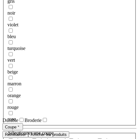
gris
noir
violet
bleu
turquoise
vert
beige
marron
orange
rouge
rose
Durable
Broderie
Coupe
Sélectionner une coupe
Réinitialiser
Afficher les produits