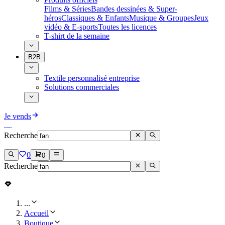
Films & Séries
Bandes dessinées & Super-
héros
Classiques & Enfants
Musique & Groupes
Jeux
vidéo & E-sports
Toutes les licences
T-shirt de la semaine
B2B
Textile personnalisé entreprise
Solutions commerciales
Je vends
Recherche
0
0
Recherche
...
Accueil
Boutique