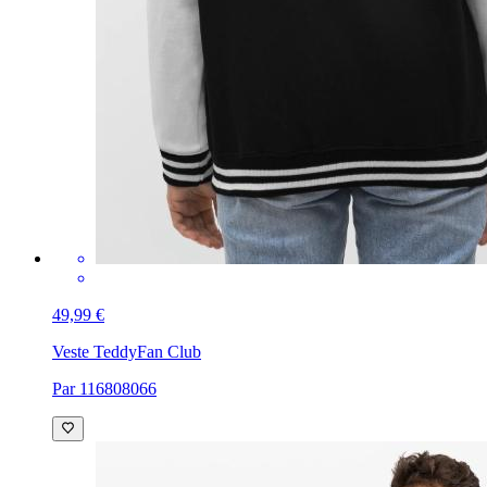
49,99 €
Veste Teddy
Fan Club
Par 116808066