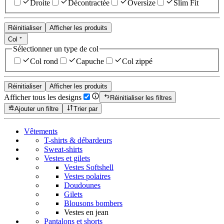
Droite
Décontractée
Oversize
Slim Fit
Réinitialiser
Afficher les produits
Col
Sélectionner un type de col
Col rond
Capuche
Col zippé
Réinitialiser
Afficher les produits
Afficher tous les designs
Réinitialiser les filtres
Ajouter un filtre
Trier par
Vêtements
T-shirts & débardeurs
Sweat-shirts
Vestes et gilets
Vestes Softshell
Vestes polaires
Doudounes
Gilets
Blousons bombers
Vestes en jean
Pantalons et shorts