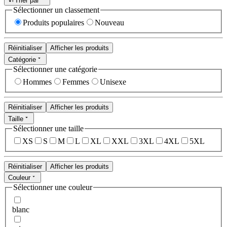
Trier par
Sélectionner un classement
Produits populaires
Nouveau
Réinitialiser
Afficher les produits
Catégorie
Sélectionner une catégorie
Hommes
Femmes
Unisexe
Réinitialiser
Afficher les produits
Taille
Sélectionner une taille
XS
S
M
L
XL
XXL
3XL
4XL
5XL
Réinitialiser
Afficher les produits
Couleur
Sélectionner une couleur
blanc