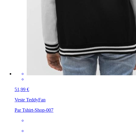
51,99 €
Veste Teddy
Fan
Par Tshirt-Shop-007