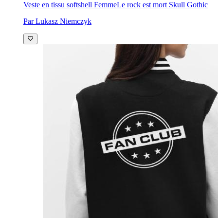
Veste en tissu softshell Femme
Le rock est mort Skull Gothic
Par Lukasz Niemczyk