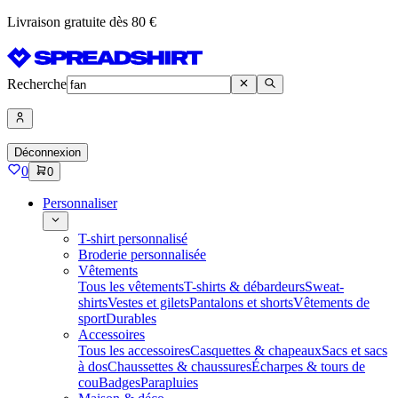
Livraison gratuite dès 80 €
Recherche
Déconnexion
0
0
Personnaliser
T-shirt personnalisé
Broderie personnalisée
Vêtements
Tous les vêtements
T-shirts & débardeurs
Sweat-
shirts
Vestes et gilets
Pantalons et shorts
Vêtements de
sport
Durables
Accessoires
Tous les accessoires
Casquettes & chapeaux
Sacs et sacs
à dos
Chaussettes & chaussures
Écharpes & tours de
cou
Badges
Parapluies