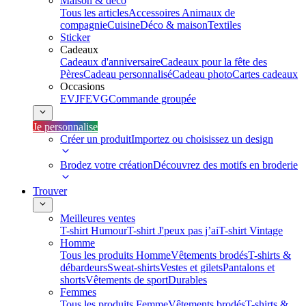
Maison & déco
Tous les articles
Accessoires Animaux de
compagnie
Cuisine
Déco & maison
Textiles
Sticker
Cadeaux
Cadeaux d'anniversaire
Cadeaux pour la fête des
Pères
Cadeau personnalisé
Cadeau photo
Cartes cadeaux
Occasions
EVJF
EVG
Commande groupée
Je personnalise
Créer un produit
Importez ou choisissez un design
Brodez votre création
Découvrez des motifs en broderie
Trouver
Meilleures ventes
T-shirt Humour
T-shirt J'peux pas j’ai
T-shirt Vintage
Homme
Tous les produits Homme
Vêtements brodés
T-shirts &
débardeurs
Sweat-shirts
Vestes et gilets
Pantalons et
shorts
Vêtements de sport
Durables
Femmes
Tous les produits Femme
Vêtements brodés
T-shirts &