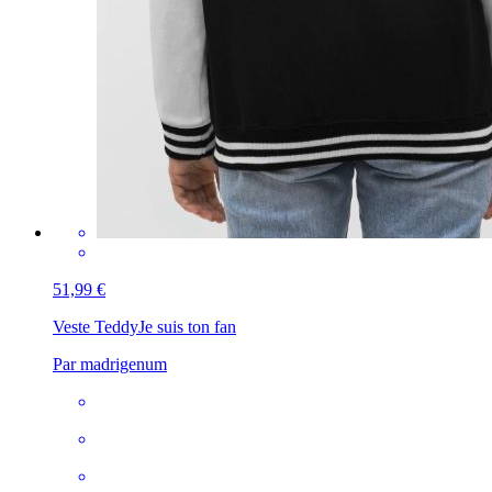
51,99 €
Veste Teddy
Je suis ton fan
Par madrigenum