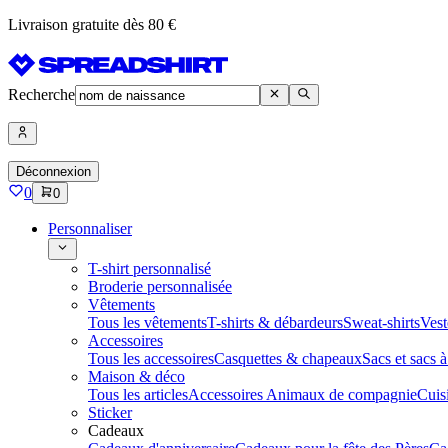
Livraison gratuite dès 80 €
Recherche
Déconnexion
0
0
Personnaliser
T-shirt personnalisé
Broderie personnalisée
Vêtements
Tous les vêtements
T-shirts & débardeurs
Sweat-shirts
Vest
Accessoires
Tous les accessoires
Casquettes & chapeaux
Sacs et sacs 
Maison & déco
Tous les articles
Accessoires Animaux de compagnie
Cuis
Sticker
Cadeaux