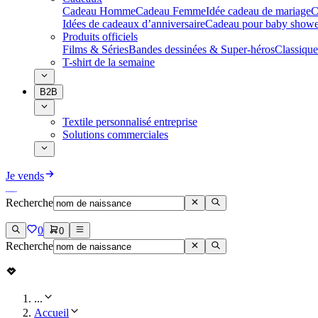
Cadeau Homme
Cadeau Femme
Idée cadeau de mariage​
C
Idées de cadeaux d’anniversaire
Cadeau pour baby showe
Produits officiels
Films & Séries
Bandes dessinées & Super-héros
Classique
T-shirt de la semaine
B2B
Textile personnalisé entreprise
Solutions commerciales
Je vends
Recherche
0
0
Recherche
...
Accueil