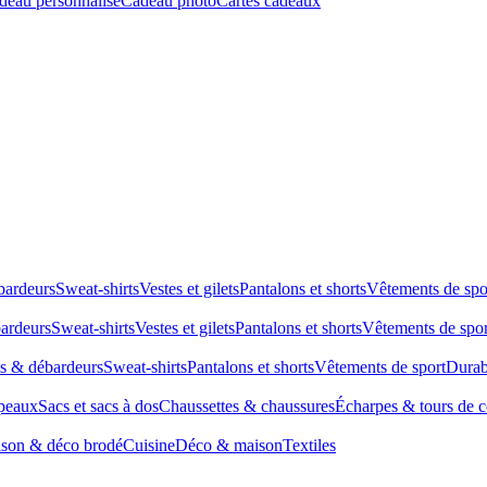
deau personnalisé
Cadeau photo
Cartes cadeaux
bardeurs
Sweat-shirts
Vestes et gilets
Pantalons et shorts
Vêtements de spo
bardeurs
Sweat-shirts
Vestes et gilets
Pantalons et shorts
Vêtements de spor
ts & débardeurs
Sweat-shirts
Pantalons et shorts
Vêtements de sport
Durab
peaux
Sacs et sacs à dos
Chaussettes & chaussures
Écharpes & tours de 
son & déco brodé
Cuisine
Déco & maison
Textiles