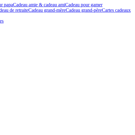
ur papa
Cadeau amie & cadeau ami
Cadeau pour gamer
eau de retraite
Cadeau grand-mère
Cadeau grand-père
Cartes cadeaux
es