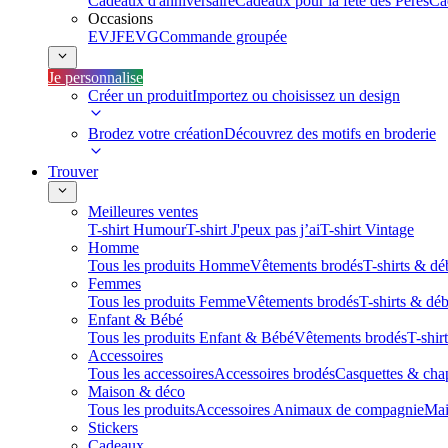
Cadeaux d'anniversaire
Cadeaux pour la fête des Pères
Ca
Occasions
EVJF
EVG
Commande groupée
Je personnalise
Créer un produit
Importez ou choisissez un design
Brodez votre création
Découvrez des motifs en broderie
Trouver
Meilleures ventes
T-shirt Humour
T-shirt J'peux pas j’ai
T-shirt Vintage
Homme
Tous les produits Homme
Vêtements brodés
T-shirts & dé
Femmes
Tous les produits Femme
Vêtements brodés
T-shirts & dé
Enfant & Bébé
Tous les produits Enfant & Bébé
Vêtements brodés
T-shir
Accessoires
Tous les accessoires
Accessoires brodés
Casquettes & cha
Maison & déco
Tous les produits
Accessoires Animaux de compagnie
Mai
Stickers
Cadeaux