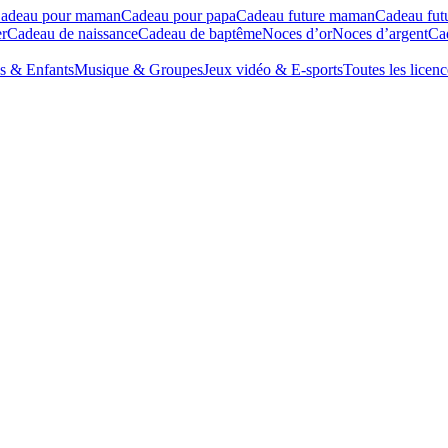
adeau pour maman
Cadeau pour papa
Cadeau future maman
Cadeau fut
r
Cadeau de naissance
Cadeau de baptême
Noces d’or
Noces d’argent
Cad
s & Enfants
Musique & Groupes
Jeux vidéo & E-sports
Toutes les licenc