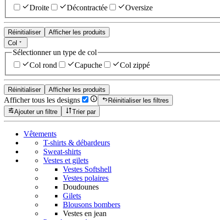
Droite
Décontractée
Oversize
Réinitialiser
Afficher les produits
Col
Sélectionner un type de col
Col rond
Capuche
Col zippé
Réinitialiser
Afficher les produits
Afficher tous les designs
Réinitialiser les filtres
Ajouter un filtre
Trier par
Vêtements
T-shirts & débardeurs
Sweat-shirts
Vestes et gilets
Vestes Softshell
Vestes polaires
Doudounes
Gilets
Blousons bombers
Vestes en jean