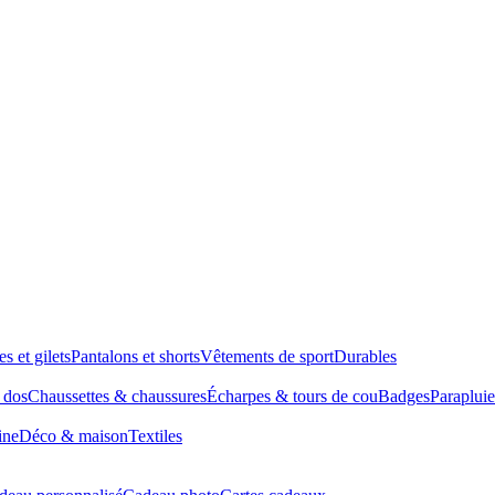
es et gilets
Pantalons et shorts
Vêtements de sport
Durables
à dos
Chaussettes & chaussures
Écharpes & tours de cou
Badges
Parapluie
ine
Déco & maison
Textiles