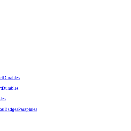
rt
Durables
t
Durables
les
cou
Badges
Parapluies