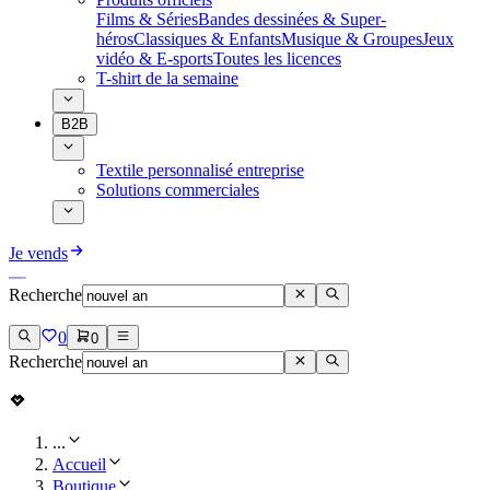
Films & Séries
Bandes dessinées & Super-
héros
Classiques & Enfants
Musique & Groupes
Jeux
vidéo & E-sports
Toutes les licences
T-shirt de la semaine
B2B
Textile personnalisé entreprise
Solutions commerciales
Je vends
Recherche
0
0
Recherche
...
Accueil
Boutique