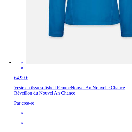
64,99 €
Veste en tissu softshell Femme
Nouvel An Nouvelle Chance
Réveillon du Nouvel An Chance
Par crea-re