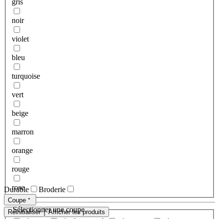
gris
noir
violet
bleu
turquoise
vert
beige
marron
orange
rouge
rose
Durable
Broderie
Coupe
Sélectionner une coupe
Réinitialiser
Afficher les produits