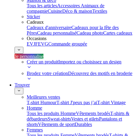
Maison & déco
Tous les articles
Accessoires Animaux de
compagnie
Cuisine
Déco & maison
Textiles
Sticker
Cadeaux
Cadeaux d'anniversaire
Cadeaux pour la fête des
Pères
Cadeau personnalisé
Cadeau photo
Cartes cadeaux
Occasions
EVJF
EVG
Commande groupée
Je personnalise
Créer un produit
Importez ou choisissez un design
Brodez votre création
Découvrez des motifs en broderie
Trouver
Meilleures ventes
T-shirt Humour
T-shirt J'peux pas j’ai
T-shirt Vintage
Homme
Tous les produits Homme
Vêtements brodés
T-shirts &
débardeurs
Sweat-shirts
Vestes et gilets
Pantalons et
shorts
Vêtements de sport
Durables
Femmes
Tous les produits Femme
Vêtements brodés
T-shirts &