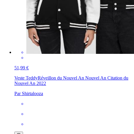
51,99 €
Veste Teddy
Réveillon du Nouvel An Nouvel An Citation du
Nouvel An 2022
Par Shirtalooza