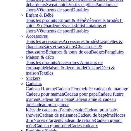
débardeurs
Sweat-shirts
Vestes et gilets
Pantalons et
shorts
Vêtements de sport
Durables
Enfant & Bébé
Tous les produits Enfant & Bébé
Vêtements brodés
T-
shirts & débardeurs
Sweat-shirts
Pantalons et
shorts
Vêtements de sport
Durables
Accessoires
Tous les accessoires
Accessoires brodés
Casquettes &
chapeaux
Sacs et sacs à dos
Chaussettes &
chaussures
Écharpes & tours de cou
Badges
Parapluies
Maison & déco
Tous les produits
Accessoires Animaux de
compagnie
Maison & déco brodé
Cuisine
Déco &
maison
Textiles
Stickers
Cadeaux
Cadeau Homme
Cadeau Femme
Idée cadeau de mariage​
Cadeau pour maman
Cadeau pour papa
Cadeau future
maman
Cadeau futur papa
Cadeau amie & cadeau
ami
Cadeau pour gamer
Idées de cadeaux d’anniversaire
Cadeau pour baby
shower
Cadeau de naissance
Cadeau de baptême
Noces
d’or
Noces d’argent
Cadeau de retraite
Cadeau grand-
mère
Cadeau grand-père
Cartes cadeaux
Produits officiels