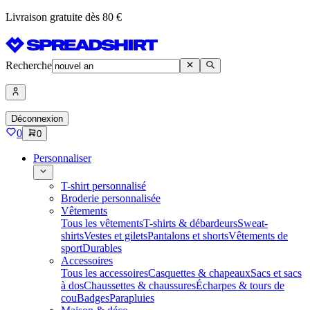
Livraison gratuite dès 80 €
Recherche
Déconnexion
0
0
Personnaliser
T-shirt personnalisé
Broderie personnalisée
Vêtements
Tous les vêtements
T-shirts & débardeurs
Sweat-
shirts
Vestes et gilets
Pantalons et shorts
Vêtements de
sport
Durables
Accessoires
Tous les accessoires
Casquettes & chapeaux
Sacs et sacs
à dos
Chaussettes & chaussures
Écharpes & tours de
cou
Badges
Parapluies