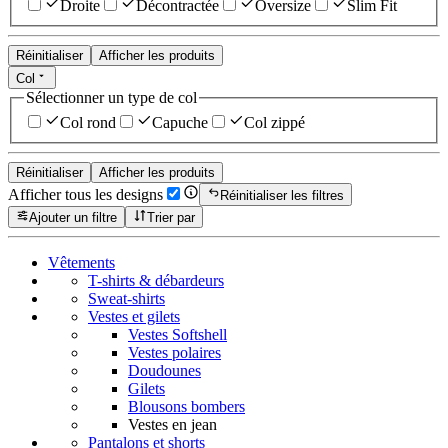
Droite
Décontractée
Oversize
Slim Fit
Réinitialiser
Afficher les produits
Col
Sélectionner un type de col
Col rond
Capuche
Col zippé
Réinitialiser
Afficher les produits
Afficher tous les designs
Réinitialiser les filtres
Ajouter un filtre
Trier par
Vêtements
T-shirts & débardeurs
Sweat-shirts
Vestes et gilets
Vestes Softshell
Vestes polaires
Doudounes
Gilets
Blousons bombers
Vestes en jean
Pantalons et shorts