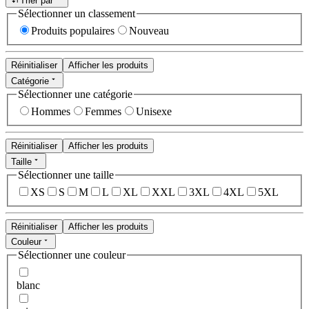
Trier par
Sélectionner un classement
Produits populaires
Nouveau
Réinitialiser
Afficher les produits
Catégorie
Sélectionner une catégorie
Hommes
Femmes
Unisexe
Réinitialiser
Afficher les produits
Taille
Sélectionner une taille
XS
S
M
L
XL
XXL
3XL
4XL
5XL
Réinitialiser
Afficher les produits
Couleur
Sélectionner une couleur
blanc