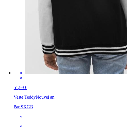
51,99 €
Veste Teddy
Nouvel an
Par SXGB