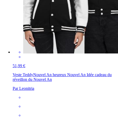
51,99 €
Veste Teddy
Nouvel An heureux Nouvel An Idée cadeau du
réveillon du Nouvel An
Par Leonitria