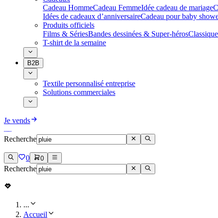
Cadeau Homme
Cadeau Femme
Idée cadeau de mariage​
C
Idées de cadeaux d’anniversaire
Cadeau pour baby showe
Produits officiels
Films & Séries
Bandes dessinées & Super-héros
Classique
T-shirt de la semaine
B2B
Textile personnalisé entreprise
Solutions commerciales
Je vends
Recherche
0
0
Recherche
...
Accueil