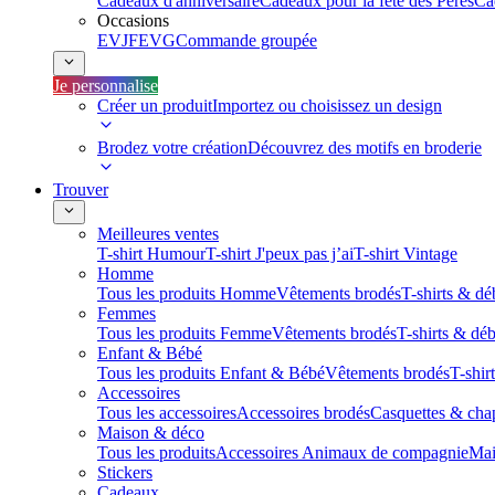
Cadeaux d'anniversaire
Cadeaux pour la fête des Pères
Ca
Occasions
EVJF
EVG
Commande groupée
Je personnalise
Créer un produit
Importez ou choisissez un design
Brodez votre création
Découvrez des motifs en broderie
Trouver
Meilleures ventes
T-shirt Humour
T-shirt J'peux pas j’ai
T-shirt Vintage
Homme
Tous les produits Homme
Vêtements brodés
T-shirts & dé
Femmes
Tous les produits Femme
Vêtements brodés
T-shirts & dé
Enfant & Bébé
Tous les produits Enfant & Bébé
Vêtements brodés
T-shir
Accessoires
Tous les accessoires
Accessoires brodés
Casquettes & cha
Maison & déco
Tous les produits
Accessoires Animaux de compagnie
Mai
Stickers
Cadeaux