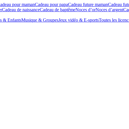
adeau pour maman
Cadeau pour papa
Cadeau future maman
Cadeau fut
r
Cadeau de naissance
Cadeau de baptême
Noces d’or
Noces d’argent
Cad
s & Enfants
Musique & Groupes
Jeux vidéo & E-sports
Toutes les licenc