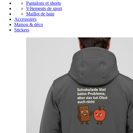
Pantalons et shorts
Vêtements de sport
Maillot de bain
Accessoires
Maison & déco
Stickers