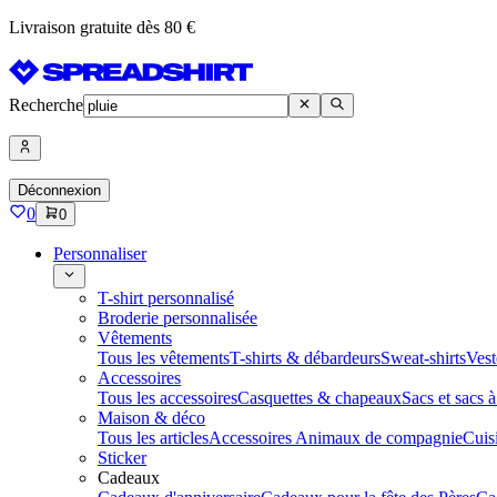
Livraison gratuite dès 80 €
Recherche
Déconnexion
0
0
Personnaliser
T-shirt personnalisé
Broderie personnalisée
Vêtements
Tous les vêtements
T-shirts & débardeurs
Sweat-shirts
Vest
Accessoires
Tous les accessoires
Casquettes & chapeaux
Sacs et sacs 
Maison & déco
Tous les articles
Accessoires Animaux de compagnie
Cuis
Sticker
Cadeaux