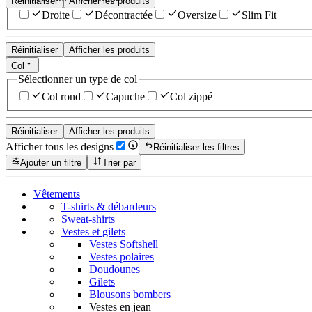
Réinitialiser
Afficher les produits
Droite
Décontractée
Oversize
Slim Fit
Réinitialiser
Afficher les produits
Col
Sélectionner un type de col
Col rond
Capuche
Col zippé
Réinitialiser
Afficher les produits
Afficher tous les designs
Réinitialiser les filtres
Ajouter un filtre
Trier par
Vêtements
T-shirts & débardeurs
Sweat-shirts
Vestes et gilets
Vestes Softshell
Vestes polaires
Doudounes
Gilets
Blousons bombers
Vestes en jean