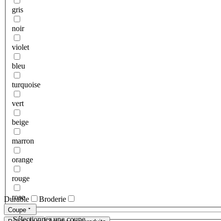
gris
noir
violet
bleu
turquoise
vert
beige
marron
orange
rouge
rose
Durable
Broderie
Coupe
Sélectionner une coupe