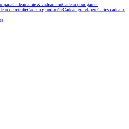
ur papa
Cadeau amie & cadeau ami
Cadeau pour gamer
eau de retraite
Cadeau grand-mère
Cadeau grand-père
Cartes cadeaux
es