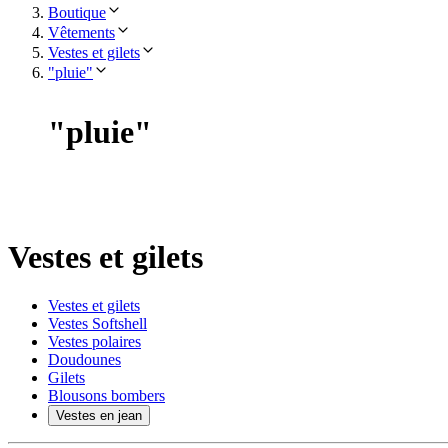
Boutique
Vêtements
Vestes et gilets
"pluie"
"
pluie
"
Vestes et gilets
Vestes et gilets
Vestes Softshell
Vestes polaires
Doudounes
Gilets
Blousons bombers
Vestes en jean