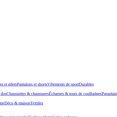
es et gilets
Pantalons et shorts
Vêtements de sport
Durables
à dos
Chaussettes & chaussures
Écharpes & tours de cou
Badges
Parapluie
ine
Déco & maison
Textiles