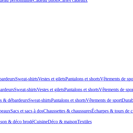
deau personnalisé
Cadeau photo
Cartes cadeaux
bardeurs
Sweat-shirts
Vestes et gilets
Pantalons et shorts
Vêtements de spo
bardeurs
Sweat-shirts
Vestes et gilets
Pantalons et shorts
Vêtements de spor
ts & débardeurs
Sweat-shirts
Pantalons et shorts
Vêtements de sport
Durab
peaux
Sacs et sacs à dos
Chaussettes & chaussures
Écharpes & tours de 
son & déco brodé
Cuisine
Déco & maison
Textiles