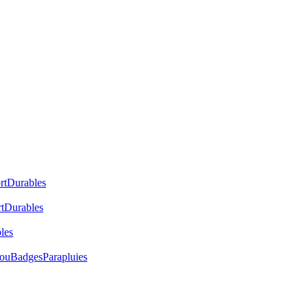
rt
Durables
t
Durables
les
cou
Badges
Parapluies