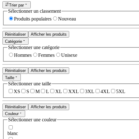
Trier par
Sélectionner un classement
Produits populaires
Nouveau
Réinitialiser
Afficher les produits
Catégorie
Sélectionner une catégorie
Hommes
Femmes
Unisexe
Réinitialiser
Afficher les produits
Taille
Sélectionner une taille
XS
S
M
L
XL
XXL
3XL
4XL
5XL
Réinitialiser
Afficher les produits
Couleur
Sélectionner une couleur
blanc