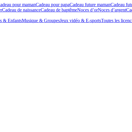
adeau pour maman
Cadeau pour papa
Cadeau future maman
Cadeau fut
r
Cadeau de naissance
Cadeau de baptême
Noces d’or
Noces d’argent
Cad
s & Enfants
Musique & Groupes
Jeux vidéo & E-sports
Toutes les licenc