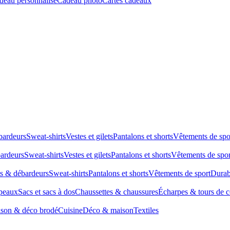
deau personnalisé
Cadeau photo
Cartes cadeaux
bardeurs
Sweat-shirts
Vestes et gilets
Pantalons et shorts
Vêtements de spo
bardeurs
Sweat-shirts
Vestes et gilets
Pantalons et shorts
Vêtements de spor
ts & débardeurs
Sweat-shirts
Pantalons et shorts
Vêtements de sport
Durab
peaux
Sacs et sacs à dos
Chaussettes & chaussures
Écharpes & tours de 
son & déco brodé
Cuisine
Déco & maison
Textiles