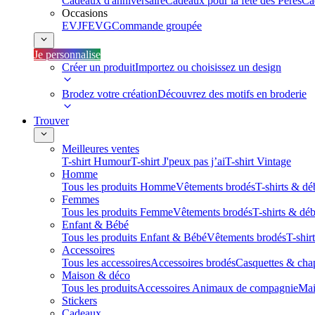
Cadeaux d'anniversaire
Cadeaux pour la fête des Pères
Ca
Occasions
EVJF
EVG
Commande groupée
Je personnalise
Créer un produit
Importez ou choisissez un design
Brodez votre création
Découvrez des motifs en broderie
Trouver
Meilleures ventes
T-shirt Humour
T-shirt J'peux pas j’ai
T-shirt Vintage
Homme
Tous les produits Homme
Vêtements brodés
T-shirts & dé
Femmes
Tous les produits Femme
Vêtements brodés
T-shirts & dé
Enfant & Bébé
Tous les produits Enfant & Bébé
Vêtements brodés
T-shir
Accessoires
Tous les accessoires
Accessoires brodés
Casquettes & cha
Maison & déco
Tous les produits
Accessoires Animaux de compagnie
Mai
Stickers
Cadeaux