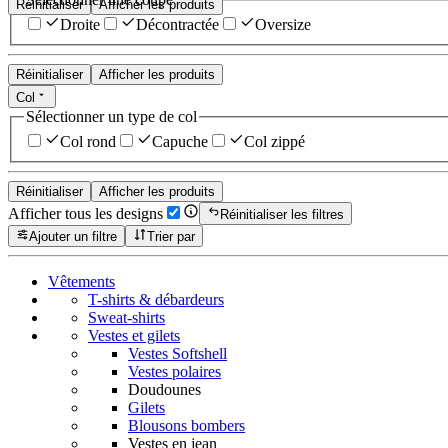
Réinitialiser
Afficher les produits
Droite
Décontractée
Oversize
Réinitialiser
Afficher les produits
Col
Sélectionner un type de col
Col rond
Capuche
Col zippé
Réinitialiser
Afficher les produits
Afficher tous les designs
Réinitialiser les filtres
Ajouter un filtre
Trier par
Vêtements
T-shirts & débardeurs
Sweat-shirts
Vestes et gilets
Vestes Softshell
Vestes polaires
Doudounes
Gilets
Blousons bombers
Vestes en jean