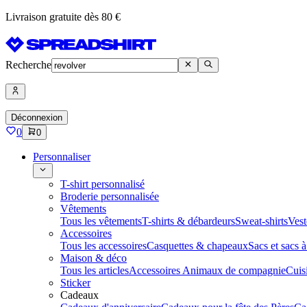
Livraison gratuite dès 80 €
Recherche
Déconnexion
0
0
Personnaliser
T-shirt personnalisé
Broderie personnalisée
Vêtements
Tous les vêtements
T-shirts & débardeurs
Sweat-shirts
Vest
Accessoires
Tous les accessoires
Casquettes & chapeaux
Sacs et sacs 
Maison & déco
Tous les articles
Accessoires Animaux de compagnie
Cuis
Sticker
Cadeaux