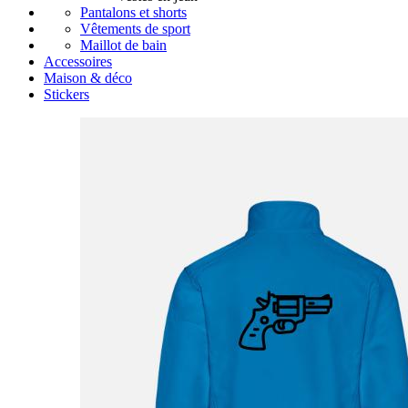
Pantalons et shorts
Vêtements de sport
Maillot de bain
Accessoires
Maison & déco
Stickers