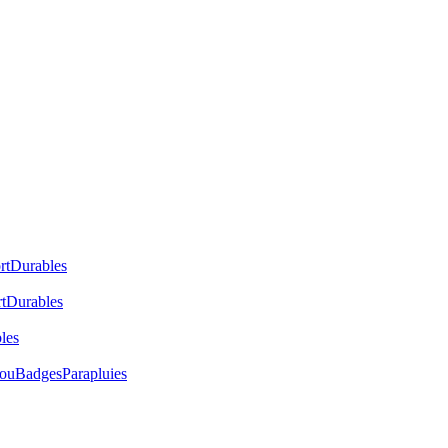
rt
Durables
t
Durables
les
cou
Badges
Parapluies