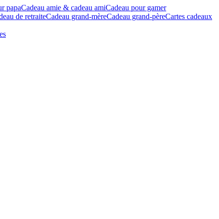
ur papa
Cadeau amie & cadeau ami
Cadeau pour gamer
eau de retraite
Cadeau grand-mère
Cadeau grand-père
Cartes cadeaux
es