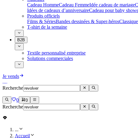
Cadeau Homme
Cadeau Femme
Idée cadeau de mariage​
C
Idées de cadeaux d’anniversaire
Cadeau pour baby showe
Produits officiels
Films & Séries
Bandes dessinées & Super-héros
Classique
T-shirt de la semaine
B2B
Textile personnalisé entreprise
Solutions commerciales
Je vends
Recherche
0
0
Recherche
...
Accueil