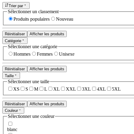
Trier par
Sélectionner un classement
Produits populaires
Nouveau
Réinitialiser
Afficher les produits
Catégorie
Sélectionner une catégorie
Hommes
Femmes
Unisexe
Réinitialiser
Afficher les produits
Taille
Sélectionner une taille
XS
S
M
L
XL
XXL
3XL
4XL
5XL
Réinitialiser
Afficher les produits
Couleur
Sélectionner une couleur
blanc