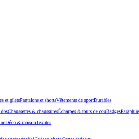
es et gilets
Pantalons et shorts
Vêtements de sport
Durables
à dos
Chaussettes & chaussures
Écharpes & tours de cou
Badges
Parapluie
ine
Déco & maison
Textiles