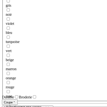
gris
noir
violet
bleu
turquoise
vert
beige
marron
orange
rouge
rose
Durable
Broderie
Coupe
Sélectionner une coupe