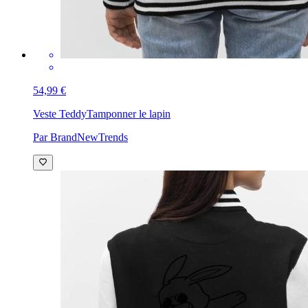
54,99 €
Veste Teddy
Tamponner le lapin
Par BrandNewTrends