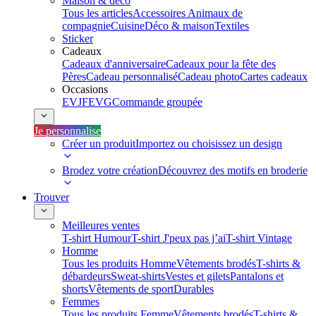
Maison & déco
Tous les articles
Accessoires Animaux de
compagnie
Cuisine
Déco & maison
Textiles
Sticker
Cadeaux
Cadeaux d'anniversaire
Cadeaux pour la fête des
Pères
Cadeau personnalisé
Cadeau photo
Cartes cadeaux
Occasions
EVJF
EVG
Commande groupée
Je personnalise
Créer un produit
Importez ou choisissez un design
Brodez votre création
Découvrez des motifs en broderie
Trouver
Meilleures ventes
T-shirt Humour
T-shirt J'peux pas j’ai
T-shirt Vintage
Homme
Tous les produits Homme
Vêtements brodés
T-shirts &
débardeurs
Sweat-shirts
Vestes et gilets
Pantalons et
shorts
Vêtements de sport
Durables
Femmes
Tous les produits Femme
Vêtements brodés
T-shirts &