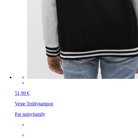
51,99 €
Veste Teddy
tampon
Par nutsyfamily