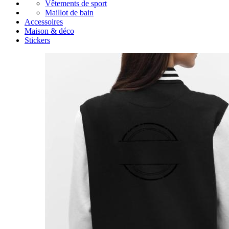
Vêtements de sport
Maillot de bain
Accessoires
Maison & déco
Stickers