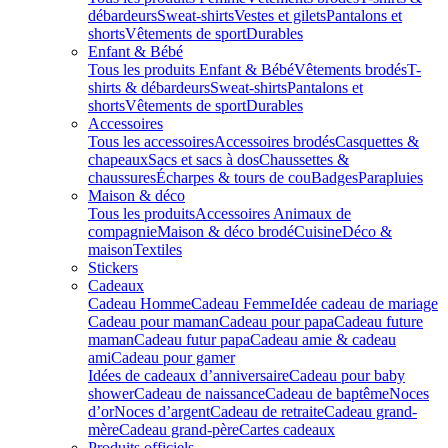
débardeurs
Sweat-shirts
Vestes et gilets
Pantalons et
shorts
Vêtements de sport
Durables
Enfant & Bébé
Tous les produits Enfant & Bébé
Vêtements brodés
T-
shirts & débardeurs
Sweat-shirts
Pantalons et
shorts
Vêtements de sport
Durables
Accessoires
Tous les accessoires
Accessoires brodés
Casquettes &
chapeaux
Sacs et sacs à dos
Chaussettes &
chaussures
Écharpes & tours de cou
Badges
Parapluies
Maison & déco
Tous les produits
Accessoires Animaux de
compagnie
Maison & déco brodé
Cuisine
Déco &
maison
Textiles
Stickers
Cadeaux
Cadeau Homme
Cadeau Femme
Idée cadeau de mariage​
Cadeau pour maman
Cadeau pour papa
Cadeau future
maman
Cadeau futur papa
Cadeau amie & cadeau
ami
Cadeau pour gamer
Idées de cadeaux d’anniversaire
Cadeau pour baby
shower
Cadeau de naissance
Cadeau de baptême
Noces
d’or
Noces d’argent
Cadeau de retraite
Cadeau grand-
mère
Cadeau grand-père
Cartes cadeaux
Produits officiels