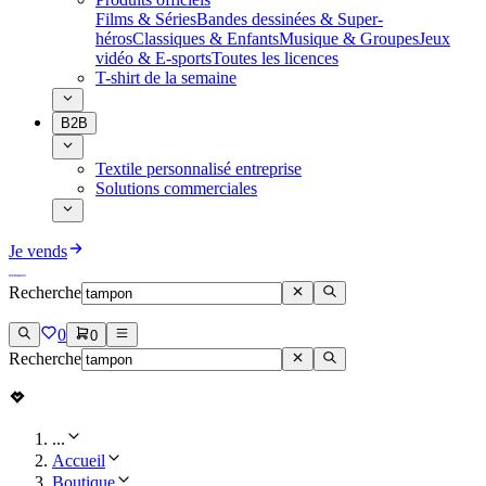
Films & Séries
Bandes dessinées & Super-
héros
Classiques & Enfants
Musique & Groupes
Jeux
vidéo & E-sports
Toutes les licences
T-shirt de la semaine
B2B
Textile personnalisé entreprise
Solutions commerciales
Je vends
Recherche
0
0
Recherche
...
Accueil
Boutique