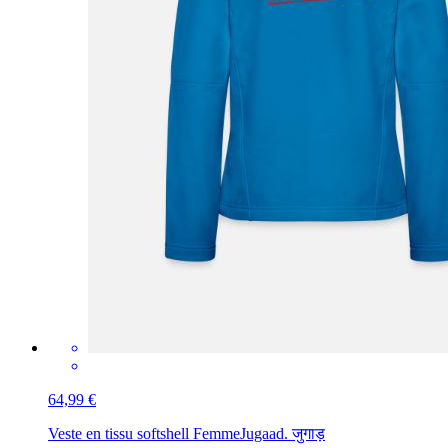
64,99 €
Veste en tissu softshell Femme
Jugaad. जुगाड़