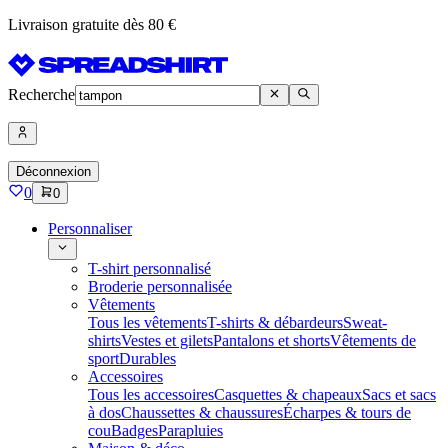
Livraison gratuite dès 80 €
Recherche
Déconnexion
0
0
Personnaliser
T-shirt personnalisé
Broderie personnalisée
Vêtements
Tous les vêtements
T-shirts & débardeurs
Sweat-
shirts
Vestes et gilets
Pantalons et shorts
Vêtements de
sport
Durables
Accessoires
Tous les accessoires
Casquettes & chapeaux
Sacs et sacs
à dos
Chaussettes & chaussures
Écharpes & tours de
cou
Badges
Parapluies