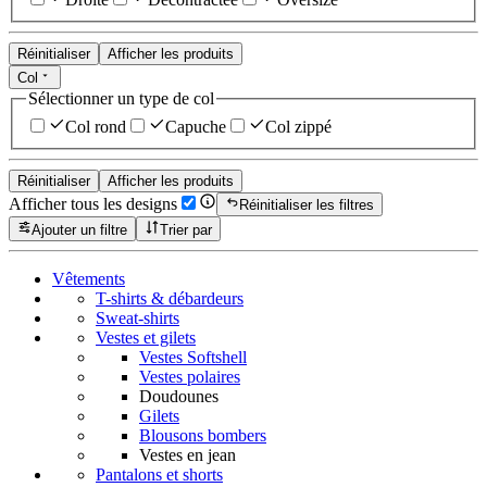
Réinitialiser
Afficher les produits
Col
Sélectionner un type de col
Col rond
Capuche
Col zippé
Réinitialiser
Afficher les produits
Afficher tous les designs
Réinitialiser les filtres
Ajouter un filtre
Trier par
Vêtements
T-shirts & débardeurs
Sweat-shirts
Vestes et gilets
Vestes Softshell
Vestes polaires
Doudounes
Gilets
Blousons bombers
Vestes en jean
Pantalons et shorts