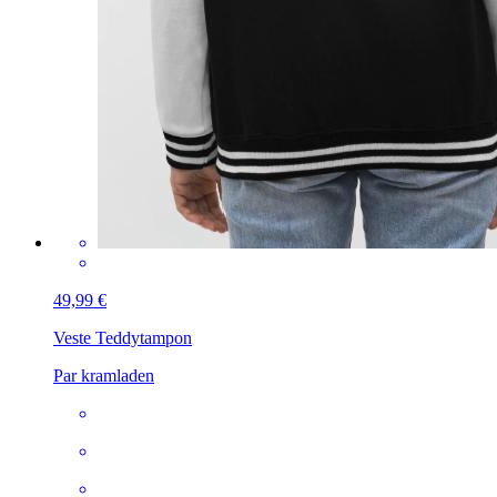
49,99 €
Veste Teddy
tampon
Par kramladen