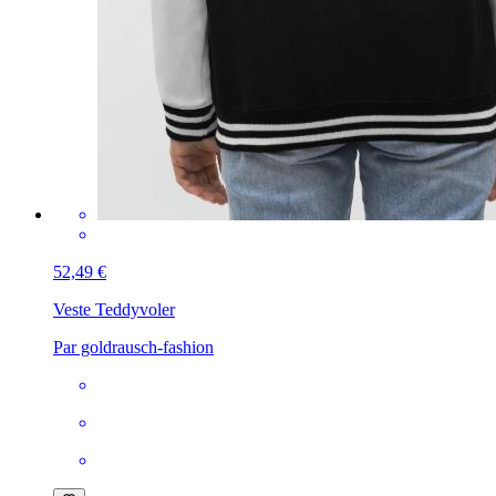
52,49 €
Veste Teddy
voler
Par goldrausch-fashion