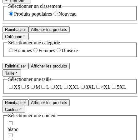
Trier par
Sélectionner un classement
Produits populaires
Nouveau
Réinitialiser
Afficher les produits
Catégorie
Sélectionner une catégorie
Hommes
Femmes
Unisexe
Réinitialiser
Afficher les produits
Taille
Sélectionner une taille
XS
S
M
L
XL
XXL
3XL
4XL
5XL
Réinitialiser
Afficher les produits
Couleur
Sélectionner une couleur
blanc