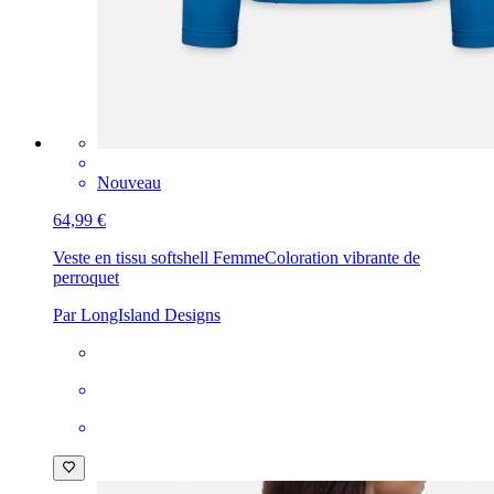
Nouveau
64,99 €
Veste en tissu softshell Femme
Coloration vibrante de
perroquet
Par LongIsland Designs