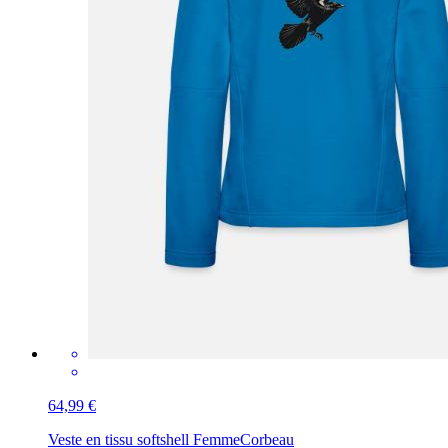
64,99 €
Veste en tissu softshell Femme
Corbeau