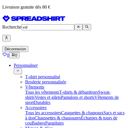
Livraison gratuite dès 80 €
Recherche
Déconnexion
0
0
Personnaliser
T-shirt personnalisé
Broderie personnalisée
Vêtements
Tous les vêtements
T-shirts & débardeurs
Sweat-
shirts
Vestes et gilets
Pantalons et shorts
Vêtements de
sport
Durables
Accessoires
Tous les accessoires
Casquettes & chapeaux
Sacs et sacs
à dos
Chaussettes & chaussures
Écharpes & tours de
cou
Badges
Parapluies