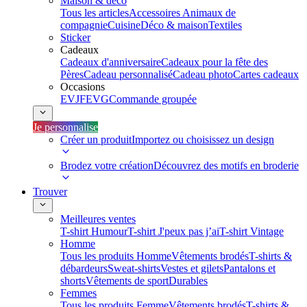
Maison & déco
Tous les articles
Accessoires Animaux de
compagnie
Cuisine
Déco & maison
Textiles
Sticker
Cadeaux
Cadeaux d'anniversaire
Cadeaux pour la fête des
Pères
Cadeau personnalisé
Cadeau photo
Cartes cadeaux
Occasions
EVJF
EVG
Commande groupée
Je personnalise
Créer un produit
Importez ou choisissez un design
Brodez votre création
Découvrez des motifs en broderie
Trouver
Meilleures ventes
T-shirt Humour
T-shirt J'peux pas j’ai
T-shirt Vintage
Homme
Tous les produits Homme
Vêtements brodés
T-shirts &
débardeurs
Sweat-shirts
Vestes et gilets
Pantalons et
shorts
Vêtements de sport
Durables
Femmes
Tous les produits Femme
Vêtements brodés
T-shirts &