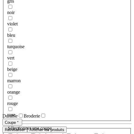
gris
noir
violet
bleu
turquoise
vert
beige
marron
orange
rouge
rose
Durable
Broderie
Coupe
Sélectionner une coupe
Réinitialiser
Afficher les produits