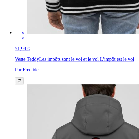
51,99 €
Veste Teddy
Les impôts sont le vol et le vol L’impôt est le vol
Par Freetide