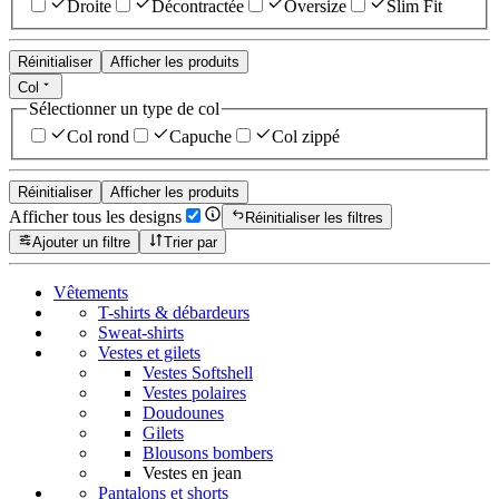
Droite
Décontractée
Oversize
Slim Fit
Réinitialiser
Afficher les produits
Col
Sélectionner un type de col
Col rond
Capuche
Col zippé
Réinitialiser
Afficher les produits
Afficher tous les designs
Réinitialiser les filtres
Ajouter un filtre
Trier par
Vêtements
T-shirts & débardeurs
Sweat-shirts
Vestes et gilets
Vestes Softshell
Vestes polaires
Doudounes
Gilets
Blousons bombers
Vestes en jean
Pantalons et shorts