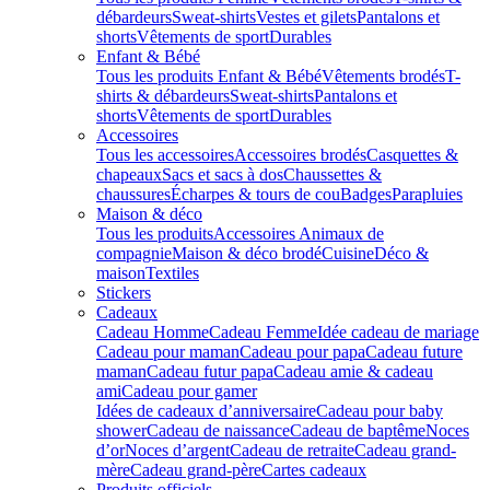
débardeurs
Sweat-shirts
Vestes et gilets
Pantalons et
shorts
Vêtements de sport
Durables
Enfant & Bébé
Tous les produits Enfant & Bébé
Vêtements brodés
T-
shirts & débardeurs
Sweat-shirts
Pantalons et
shorts
Vêtements de sport
Durables
Accessoires
Tous les accessoires
Accessoires brodés
Casquettes &
chapeaux
Sacs et sacs à dos
Chaussettes &
chaussures
Écharpes & tours de cou
Badges
Parapluies
Maison & déco
Tous les produits
Accessoires Animaux de
compagnie
Maison & déco brodé
Cuisine
Déco &
maison
Textiles
Stickers
Cadeaux
Cadeau Homme
Cadeau Femme
Idée cadeau de mariage​
Cadeau pour maman
Cadeau pour papa
Cadeau future
maman
Cadeau futur papa
Cadeau amie & cadeau
ami
Cadeau pour gamer
Idées de cadeaux d’anniversaire
Cadeau pour baby
shower
Cadeau de naissance
Cadeau de baptême
Noces
d’or
Noces d’argent
Cadeau de retraite
Cadeau grand-
mère
Cadeau grand-père
Cartes cadeaux
Produits officiels