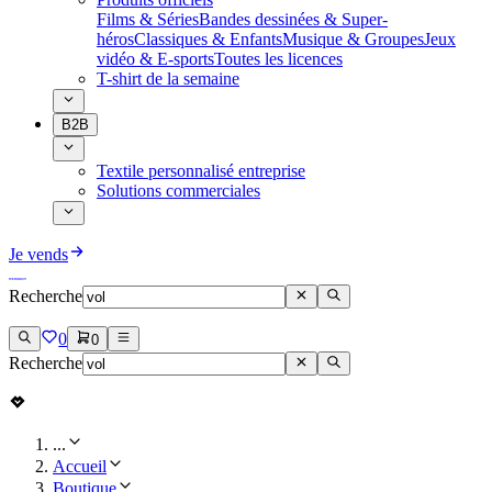
Films & Séries
Bandes dessinées & Super-
héros
Classiques & Enfants
Musique & Groupes
Jeux
vidéo & E-sports
Toutes les licences
T-shirt de la semaine
B2B
Textile personnalisé entreprise
Solutions commerciales
Je vends
Recherche
0
0
Recherche
...
Accueil
Boutique