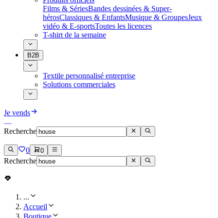
Films & Séries
Bandes dessinées & Super-
héros
Classiques & Enfants
Musique & Groupes
Jeux
vidéo & E-sports
Toutes les licences
T-shirt de la semaine
B2B
Textile personnalisé entreprise
Solutions commerciales
Je vends
Recherche
0
0
Recherche
...
Accueil
Boutique