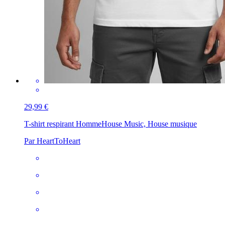
29,99 €
T-shirt respirant Homme
House Music, House musique
Par HeartToHeart