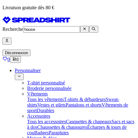
Livraison gratuite dès 80 €
Recherche
Déconnexion
0
0
Personnaliser
T-shirt personnalisé
Broderie personnalisée
Vêtements
Tous les vêtements
T-shirts & débardeurs
Sweat-
shirts
Vestes et gilets
Pantalons et shorts
Vêtements de
sport
Durables
Accessoires
Tous les accessoires
Casquettes & chapeaux
Sacs et sacs
à dos
Chaussettes & chaussures
Écharpes & tours de
cou
Badges
Parapluies