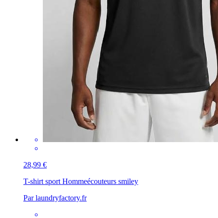
28,99 €
T-shirt sport Homme
écouteurs smiley
Par laundryfactory.fr