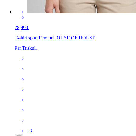
28,99 €
T-shirt sport Femme
HOUSE OF HOUSE
Par Triskull
+
3