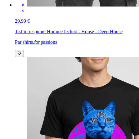
29,99 €
T-shirt respirant Homme
Techno - House - Deep House
Par shirts.for.passions