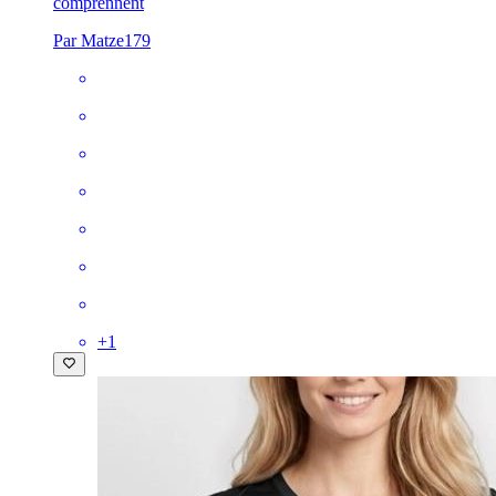
comprennent
Par Matze179
+
1