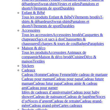
débardeurs
Sweat-shirts
Vestes et gilets
Pantalons et
shorts
Vêtements de sport
Durables
Enfant & Bébé
Tous les produits Enfant & Bébé
Vêtements brodés
T-
shirts & débardeurs
Sweat-shirts
Pantalons et
shorts
Vêtements de sport
Durables
Accessoires
Tous les accessoires
Accessoires brodés
Casquettes &
chapeaux
Sacs et sacs à dos
Chaussettes &
chaussures
Écharpes & tours de cou
Badges
Parapluies
Maison & déco
Tous les produits
Accessoires Animaux de
compagnie
Maison & déco brodé
Cuisine
Déco &
maison
Textiles
Stickers
Cadeaux
Cadeau Homme
Cadeau Femme
Idée cadeau de mariage​
Cadeau pour maman
Cadeau pour papa
Cadeau future
maman
Cadeau futur papa
Cadeau amie & cadeau
ami
Cadeau pour gamer
Idées de cadeaux d’anniversaire
Cadeau pour baby
shower
Cadeau de naissance
Cadeau de baptême
Noces
d’or
Noces d’argent
Cadeau de retraite
Cadeau grand-
mère
Cadeau grand-père
Cartes cadeaux
Produits officiels