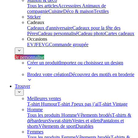
Maison & déco
Tous les articles
Accessoires Animaux de
compagnie
Cuisine
Déco & maison
Textiles
Sticker
Cadeaux
Cadeaux d'anniversaire
Cadeaux pour la fête des
Pères
Cadeau personnalisé
Cadeau photo
Cartes cadeaux
Occasions
EVJF
EVG
Commande groupée
Je personnalise
Créer un produit
Importez ou choisissez un design
Brodez votre création
Découvrez des motifs en broderie
Trouver
Meilleures ventes
T-shirt Humour
T-shirt J'peux pas j’ai
T-shirt Vintage
Homme
Tous les produits Homme
Vêtements brodés
T-shirts &
débardeurs
Sweat-shirts
Vestes et gilets
Pantalons et
shorts
Vêtements de sport
Durables
Femmes
Tous les produits Femme
Vêtements brodés
T-shirts &