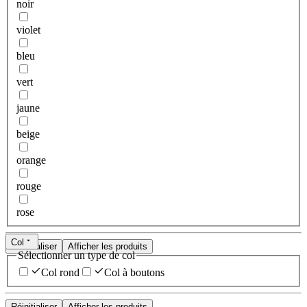
noir
violet
bleu
vert
jaune
beige
orange
rouge
rose
Col
Réinitialiser
Afficher les produits
Sélectionner un type de col
Col rond
Col à boutons
Réinitialiser
Afficher les produits