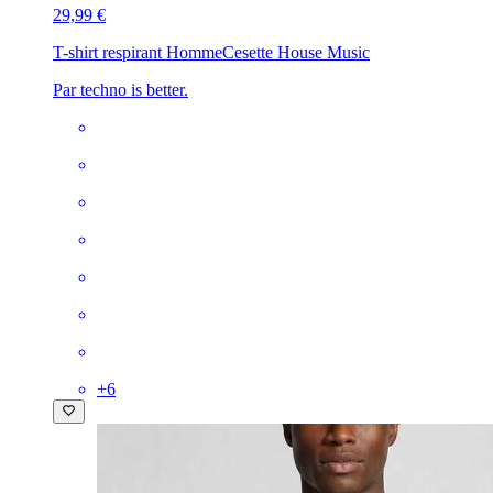
29,99 €
T-shirt respirant Homme
Cesette House Music
Par techno is better.
+
6