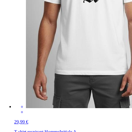
29,99 €
T-shirt respirant Homme
Initiale A