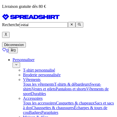
Livraison gratuite dès 80 €
Recherche
Déconnexion
0
0
Personnaliser
T-shirt personnalisé
Broderie personnalisée
Vêtements
Tous les vêtements
T-shirts & débardeurs
Sweat-
shirts
Vestes et gilets
Pantalons et shorts
Vêtements de
sport
Durables
Accessoires
Tous les accessoires
Casquettes & chapeaux
Sacs et sacs
à dos
Chaussettes & chaussures
Écharpes & tours de
cou
Badges
Parapluies