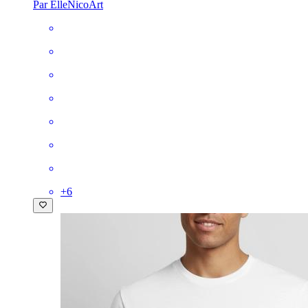
Par ElleNicoArt
+
6