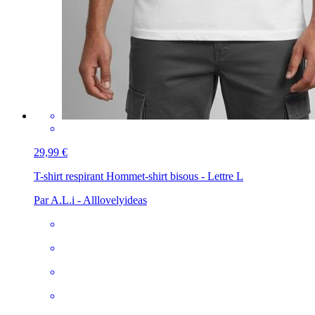
29,99 €
T-shirt respirant Homme
t-shirt bisous - Lettre L
Par A.L.i - Alllovelyideas