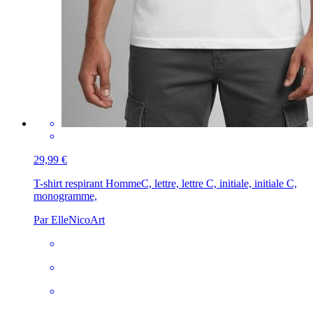
29,99 €
T-shirt respirant Homme
C, lettre, lettre C, initiale, initiale C,
monogramme,
Par ElleNicoArt