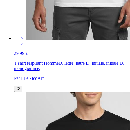
29,99 €
T-shirt respirant Homme
D, lettre, lettre D, initiale, initiale D,
monogramme,
Par ElleNicoArt