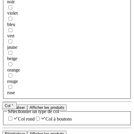
noir
violet
bleu
vert
jaune
beige
orange
rouge
rose
Col
Réinitialiser
Afficher les produits
Sélectionner un type de col
Col rond
Col à boutons
Réinitialiser
Afficher les produits