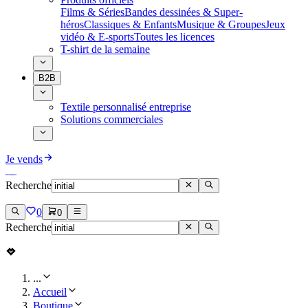
Films & Séries
Bandes dessinées & Super-
héros
Classiques & Enfants
Musique & Groupes
Jeux
vidéo & E-sports
Toutes les licences
T-shirt de la semaine
B2B
Textile personnalisé entreprise
Solutions commerciales
Je vends
Recherche
0
0
Recherche
...
Accueil
Boutique