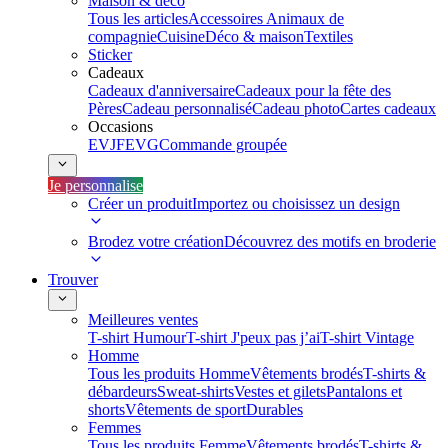
Maison & déco
Tous les articles
Accessoires Animaux de
compagnie
Cuisine
Déco & maison
Textiles
Sticker
Cadeaux
Cadeaux d'anniversaire
Cadeaux pour la fête des
Pères
Cadeau personnalisé
Cadeau photo
Cartes cadeaux
Occasions
EVJF
EVG
Commande groupée
Je personnalise
Créer un produit
Importez ou choisissez un design
Brodez votre création
Découvrez des motifs en broderie
Trouver
Meilleures ventes
T-shirt Humour
T-shirt J'peux pas j’ai
T-shirt Vintage
Homme
Tous les produits Homme
Vêtements brodés
T-shirts &
débardeurs
Sweat-shirts
Vestes et gilets
Pantalons et
shorts
Vêtements de sport
Durables
Femmes
Tous les produits Femme
Vêtements brodés
T-shirts &