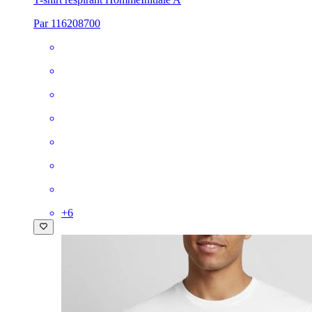
Par 116208700
+
6