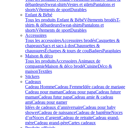
débardeurs
Sweat-shirts
Vestes et gilets
Pantalons et
shorts
Vêtements de sport
Durables
Enfant & Bébé
Tous les produits Enfant & Bébé
Vêtements brodés
T-
shirts & débardeurs
Sweat-shirts
Pantalons et
shorts
Vêtements de sport
Durables
Accessoires
Tous les accessoires
Accessoires brodés
Casquettes &
chapeaux
Sacs et sacs à dos
Chaussettes &
chaussures
Écharpes & tours de cou
Badges
Parapluies
Maison & déco
Tous les produits
Accessoires Animaux de
compagnie
Maison & déco brodé
Cuisine
Déco &
maison
Textiles
Stickers
Cadeaux
Cadeau Homme
Cadeau Femme
Idée cadeau de mariage​
Cadeau pour maman
Cadeau pour papa
Cadeau future
maman
Cadeau futur papa
Cadeau amie & cadeau
ami
Cadeau pour gamer
Idées de cadeaux d’anniversaire
Cadeau pour baby
shower
Cadeau de naissance
Cadeau de baptême
Noces
d’or
Noces d’argent
Cadeau de retraite
Cadeau grand-
mère
Cadeau grand-père
Cartes cadeaux
Produits officiels