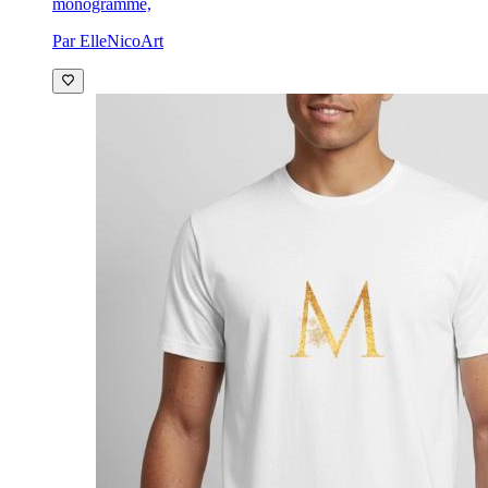
monogramme,
Par ElleNicoArt