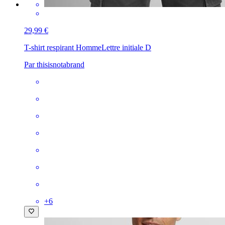
29,99 €
T-shirt respirant Homme
Lettre initiale D
Par thisisnotabrand
+
6