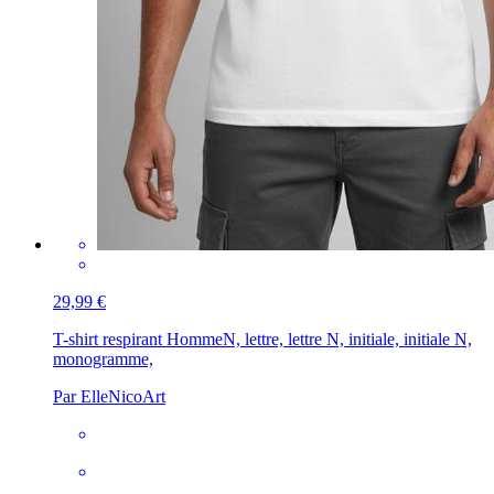
29,99 €
T-shirt respirant Homme
N, lettre, lettre N, initiale, initiale N,
monogramme,
Par ElleNicoArt