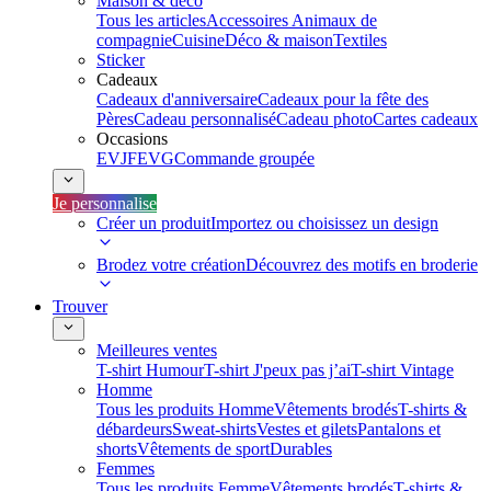
Maison & déco
Tous les articles
Accessoires Animaux de
compagnie
Cuisine
Déco & maison
Textiles
Sticker
Cadeaux
Cadeaux d'anniversaire
Cadeaux pour la fête des
Pères
Cadeau personnalisé
Cadeau photo
Cartes cadeaux
Occasions
EVJF
EVG
Commande groupée
Je personnalise
Créer un produit
Importez ou choisissez un design
Brodez votre création
Découvrez des motifs en broderie
Trouver
Meilleures ventes
T-shirt Humour
T-shirt J'peux pas j’ai
T-shirt Vintage
Homme
Tous les produits Homme
Vêtements brodés
T-shirts &
débardeurs
Sweat-shirts
Vestes et gilets
Pantalons et
shorts
Vêtements de sport
Durables
Femmes
Tous les produits Femme
Vêtements brodés
T-shirts &