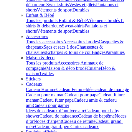
débardeurs
Sweat-shirts
Vestes et gilets
Pantalons et
shorts
Vêtements de sport
Durables
Enfant & Bébé
Tous les produits Enfant & Bébé
Vêtements brodés
T-
shirts & débardeurs
Sweat-shirts
Pantalons et
shorts
Vêtements de sport
Durables
Accessoires
Tous les accessoires
Accessoires brodés
Casquettes &
chapeaux
Sacs et sacs à dos
Chaussettes &
chaussures
Écharpes & tours de cou
Badges
Parapluies
Maison & déco
Tous les produits
Accessoires Animaux de
compagnie
Maison & déco brodé
Cuisine
Déco &
maison
Textiles
Stickers
Cadeaux
Cadeau Homme
Cadeau Femme
Idée cadeau de mariage​
Cadeau pour maman
Cadeau pour papa
Cadeau future
maman
Cadeau futur papa
Cadeau amie & cadeau
ami
Cadeau pour gamer
Idées de cadeaux d’anniversaire
Cadeau pour baby
shower
Cadeau de naissance
Cadeau de baptême
Noces
d’or
Noces d’argent
Cadeau de retraite
Cadeau grand-
mère
Cadeau grand-père
Cartes cadeaux
Produits officiels