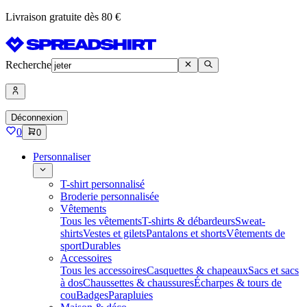
Livraison gratuite dès 80 €
Recherche
Déconnexion
0
0
Personnaliser
T-shirt personnalisé
Broderie personnalisée
Vêtements
Tous les vêtements
T-shirts & débardeurs
Sweat-
shirts
Vestes et gilets
Pantalons et shorts
Vêtements de
sport
Durables
Accessoires
Tous les accessoires
Casquettes & chapeaux
Sacs et sacs
à dos
Chaussettes & chaussures
Écharpes & tours de
cou
Badges
Parapluies