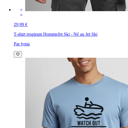
29,99 €
T-shirt respirant Homme
Jet Ski - Né au Jet Ski
Par lynia