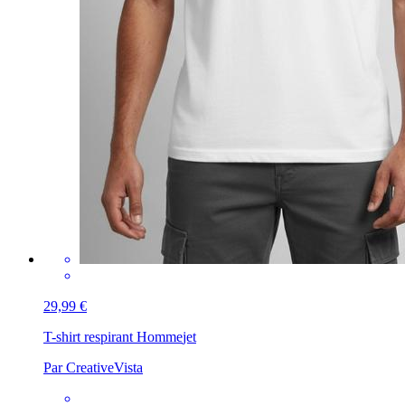
29,99 €
T-shirt respirant Homme
jet
Par CreativeVista