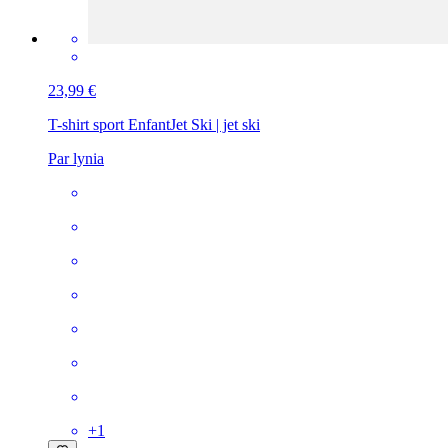
23,99 €
T-shirt sport Enfant
Jet Ski | jet ski
Par lynia
+
1