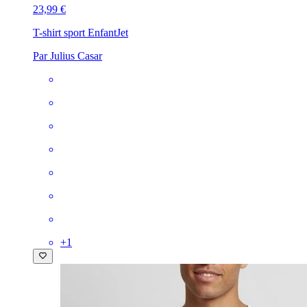
23,99 €
T-shirt sport Enfant
Jet
Par Julius Casar
+
1