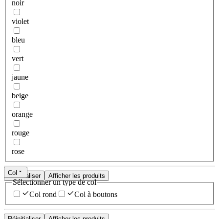
noir
violet
bleu
vert
jaune
beige
orange
rouge
rose
Col
Réinitialiser
Afficher les produits
Sélectionner un type de col
Col rond
Col à boutons
Réinitialiser
Afficher les produits