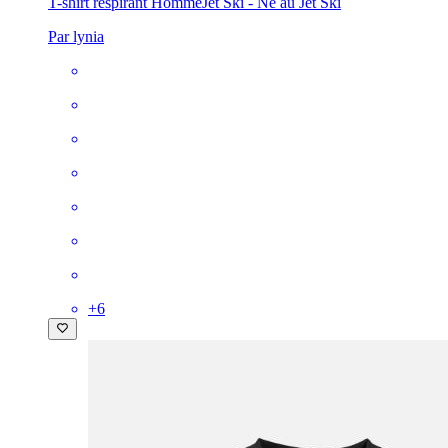
T-shirt respirant Homme
Jet Ski - Né au Jet Ski
Par lynia
+
6