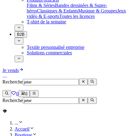
Films & Séries
Bandes dessinées & Super-
héros
Classiques & Enfants
Musique & Groupes
Jeux
vidéo & E-sports
Toutes les licences
T-shirt de la semaine
B2B
Textile personnalisé entreprise
Solutions commerciales
Je vends
Recherche
0
0
Recherche
...
Accueil
Boutique