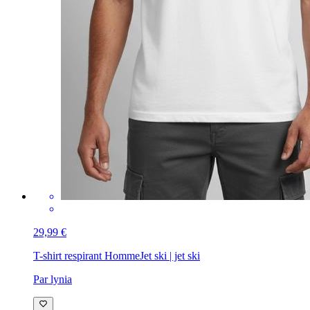
29,99 €
T-shirt respirant Homme
Jet ski | jet ski
Par lynia