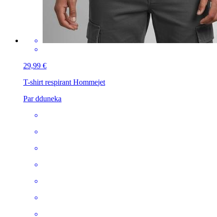
29,99 €
T-shirt respirant Homme
jet
Par dduneka