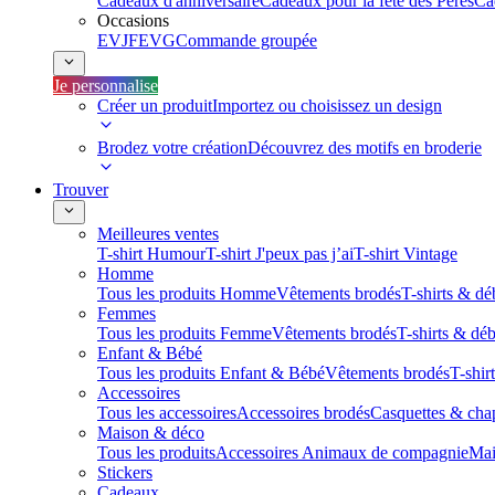
Cadeaux d'anniversaire
Cadeaux pour la fête des Pères
Ca
Occasions
EVJF
EVG
Commande groupée
Je personnalise
Créer un produit
Importez ou choisissez un design
Brodez votre création
Découvrez des motifs en broderie
Trouver
Meilleures ventes
T-shirt Humour
T-shirt J'peux pas j’ai
T-shirt Vintage
Homme
Tous les produits Homme
Vêtements brodés
T-shirts & dé
Femmes
Tous les produits Femme
Vêtements brodés
T-shirts & dé
Enfant & Bébé
Tous les produits Enfant & Bébé
Vêtements brodés
T-shir
Accessoires
Tous les accessoires
Accessoires brodés
Casquettes & cha
Maison & déco
Tous les produits
Accessoires Animaux de compagnie
Mai
Stickers
Cadeaux