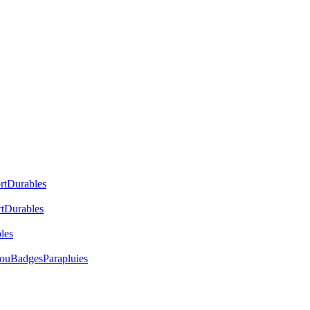
rt
Durables
t
Durables
les
cou
Badges
Parapluies