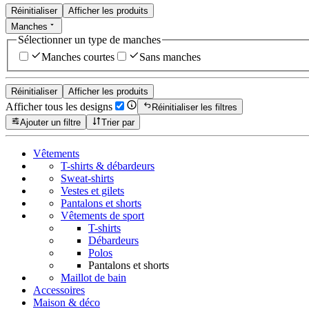
Réinitialiser
Afficher les produits
Manches
Sélectionner un type de manches
Manches courtes
Sans manches
Réinitialiser
Afficher les produits
Afficher tous les designs
Réinitialiser les filtres
Ajouter un filtre
Trier par
Vêtements
T-shirts & débardeurs
Sweat-shirts
Vestes et gilets
Pantalons et shorts
Vêtements de sport
T-shirts
Débardeurs
Polos
Pantalons et shorts
Maillot de bain
Accessoires
Maison & déco