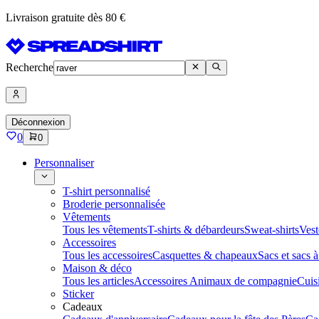
Livraison gratuite dès 80 €
Recherche
Déconnexion
0
0
Personnaliser
T-shirt personnalisé
Broderie personnalisée
Vêtements
Tous les vêtements
T-shirts & débardeurs
Sweat-shirts
Vest
Accessoires
Tous les accessoires
Casquettes & chapeaux
Sacs et sacs 
Maison & déco
Tous les articles
Accessoires Animaux de compagnie
Cuis
Sticker
Cadeaux