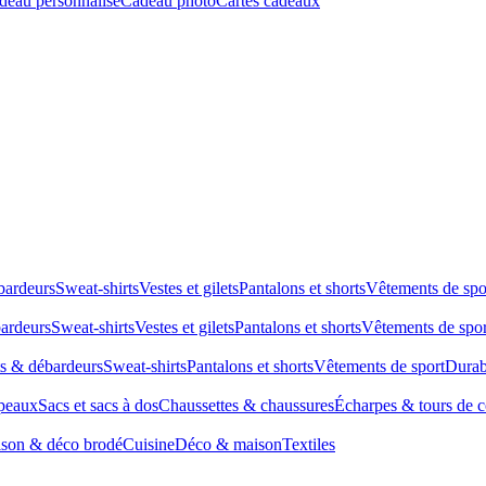
deau personnalisé
Cadeau photo
Cartes cadeaux
bardeurs
Sweat-shirts
Vestes et gilets
Pantalons et shorts
Vêtements de spo
bardeurs
Sweat-shirts
Vestes et gilets
Pantalons et shorts
Vêtements de spor
ts & débardeurs
Sweat-shirts
Pantalons et shorts
Vêtements de sport
Durab
peaux
Sacs et sacs à dos
Chaussettes & chaussures
Écharpes & tours de 
son & déco brodé
Cuisine
Déco & maison
Textiles