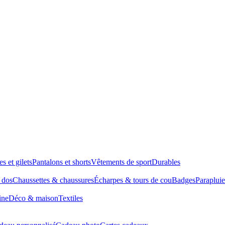
es et gilets
Pantalons et shorts
Vêtements de sport
Durables
à dos
Chaussettes & chaussures
Écharpes & tours de cou
Badges
Parapluie
ine
Déco & maison
Textiles