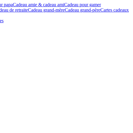
ur papa
Cadeau amie & cadeau ami
Cadeau pour gamer
eau de retraite
Cadeau grand-mère
Cadeau grand-père
Cartes cadeaux
es