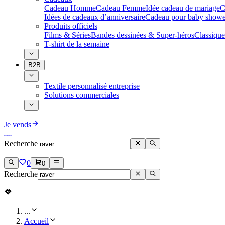
Cadeau Homme
Cadeau Femme
Idée cadeau de mariage​
C
Idées de cadeaux d’anniversaire
Cadeau pour baby showe
Produits officiels
Films & Séries
Bandes dessinées & Super-héros
Classique
T-shirt de la semaine
B2B
Textile personnalisé entreprise
Solutions commerciales
Je vends
Recherche
0
0
Recherche
...
Accueil