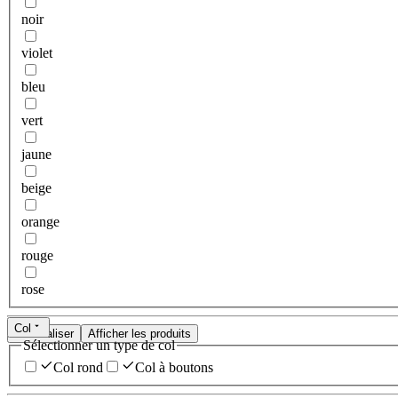
noir
violet
bleu
vert
jaune
beige
orange
rouge
rose
Col
Réinitialiser
Afficher les produits
Sélectionner un type de col
Col rond
Col à boutons