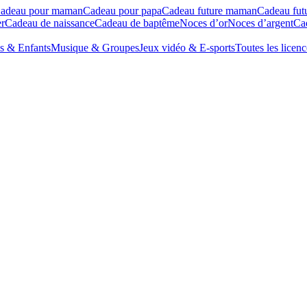
adeau pour maman
Cadeau pour papa
Cadeau future maman
Cadeau fut
r
Cadeau de naissance
Cadeau de baptême
Noces d’or
Noces d’argent
Cad
s & Enfants
Musique & Groupes
Jeux vidéo & E-sports
Toutes les licenc