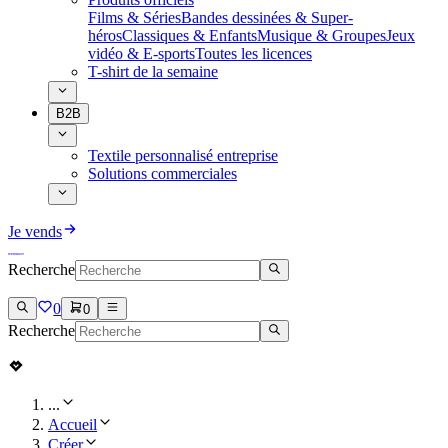
Films & Séries
Bandes dessinées & Super-
héros
Classiques & Enfants
Musique & Groupes
Jeux
vidéo & E-sports
Toutes les licences
T-shirt de la semaine
B2B
Textile personnalisé entreprise
Solutions commerciales
Je vends
Recherche
0
0
Recherche
...
Accueil
Créer