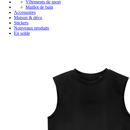
Vêtements de sport
Maillot de bain
Accessoires
Maison & déco
Stickers
Nouveaux produits
En solde