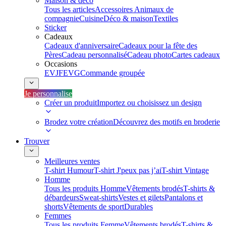
Maison & déco
Tous les articles
Accessoires Animaux de
compagnie
Cuisine
Déco & maison
Textiles
Sticker
Cadeaux
Cadeaux d'anniversaire
Cadeaux pour la fête des
Pères
Cadeau personnalisé
Cadeau photo
Cartes cadeaux
Occasions
EVJF
EVG
Commande groupée
Je personnalise
Créer un produit
Importez ou choisissez un design
Brodez votre création
Découvrez des motifs en broderie
Trouver
Meilleures ventes
T-shirt Humour
T-shirt J'peux pas j’ai
T-shirt Vintage
Homme
Tous les produits Homme
Vêtements brodés
T-shirts &
débardeurs
Sweat-shirts
Vestes et gilets
Pantalons et
shorts
Vêtements de sport
Durables
Femmes
Tous les produits Femme
Vêtements brodés
T-shirts &