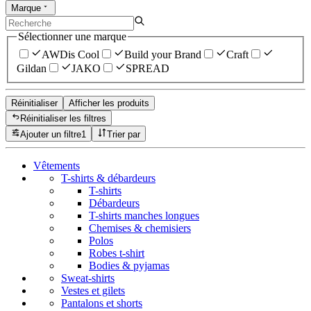
Marque
Sélectionner une marque
AWDis Cool
Build your Brand
Craft
Gildan
JAKO
SPREAD
Réinitialiser
Afficher les produits
Réinitialiser les filtres
Ajouter un filtre
1
Trier par
Vêtements
T-shirts & débardeurs
T-shirts
Débardeurs
T-shirts manches longues
Chemises & chemisiers
Polos
Robes t-shirt
Bodies & pyjamas
Sweat-shirts
Vestes et gilets
Pantalons et shorts