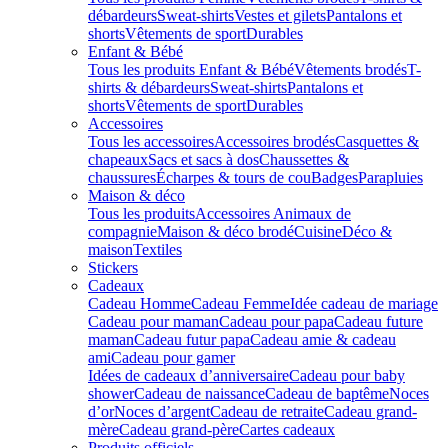
débardeurs
Sweat-shirts
Vestes et gilets
Pantalons et
shorts
Vêtements de sport
Durables
Enfant & Bébé
Tous les produits Enfant & Bébé
Vêtements brodés
T-
shirts & débardeurs
Sweat-shirts
Pantalons et
shorts
Vêtements de sport
Durables
Accessoires
Tous les accessoires
Accessoires brodés
Casquettes &
chapeaux
Sacs et sacs à dos
Chaussettes &
chaussures
Écharpes & tours de cou
Badges
Parapluies
Maison & déco
Tous les produits
Accessoires Animaux de
compagnie
Maison & déco brodé
Cuisine
Déco &
maison
Textiles
Stickers
Cadeaux
Cadeau Homme
Cadeau Femme
Idée cadeau de mariage​
Cadeau pour maman
Cadeau pour papa
Cadeau future
maman
Cadeau futur papa
Cadeau amie & cadeau
ami
Cadeau pour gamer
Idées de cadeaux d’anniversaire
Cadeau pour baby
shower
Cadeau de naissance
Cadeau de baptême
Noces
d’or
Noces d’argent
Cadeau de retraite
Cadeau grand-
mère
Cadeau grand-père
Cartes cadeaux
Produits officiels