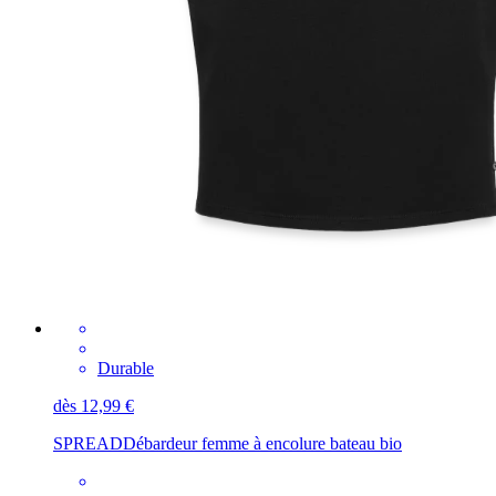
Durable
dès 12,99 €
SPREAD
Débardeur femme à encolure bateau bio