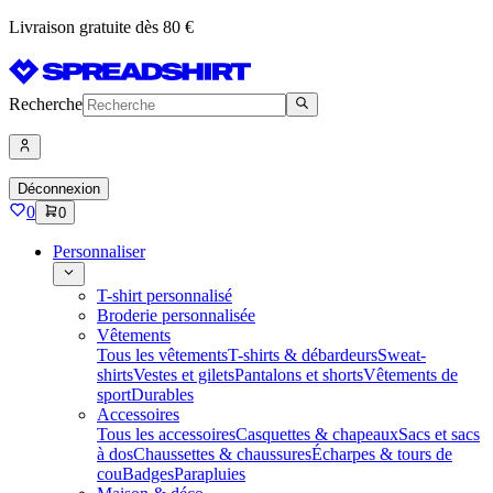
Livraison gratuite dès 80 €
Recherche
Déconnexion
0
0
Personnaliser
T-shirt personnalisé
Broderie personnalisée
Vêtements
Tous les vêtements
T-shirts & débardeurs
Sweat-
shirts
Vestes et gilets
Pantalons et shorts
Vêtements de
sport
Durables
Accessoires
Tous les accessoires
Casquettes & chapeaux
Sacs et sacs
à dos
Chaussettes & chaussures
Écharpes & tours de
cou
Badges
Parapluies