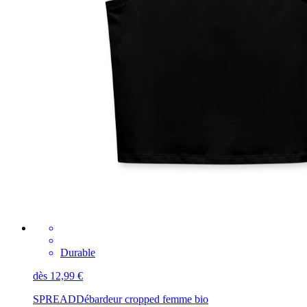
Durable
dès 12,99 €
SPREAD
Débardeur cropped femme bio