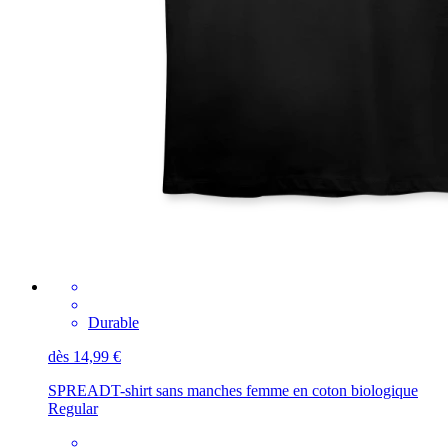
Durable
dès 14,99 €
SPREAD
T-shirt sans manches femme en coton biologique
Regular