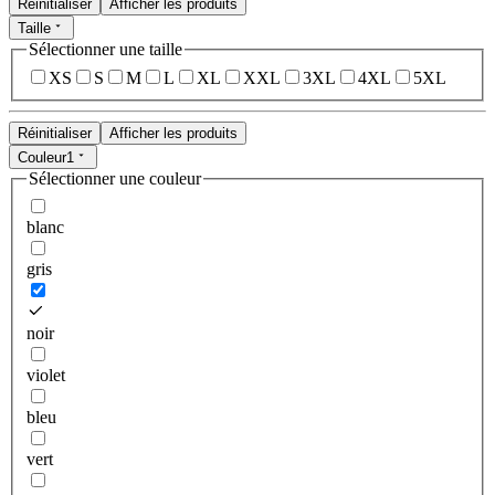
Réinitialiser
Afficher les produits
Taille
Sélectionner une taille
XS
S
M
L
XL
XXL
3XL
4XL
5XL
Réinitialiser
Afficher les produits
Couleur
1
Sélectionner une couleur
blanc
gris
noir
violet
bleu
vert