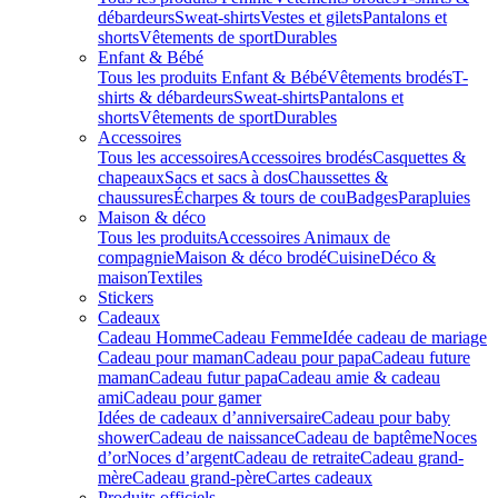
débardeurs
Sweat-shirts
Vestes et gilets
Pantalons et
shorts
Vêtements de sport
Durables
Enfant & Bébé
Tous les produits Enfant & Bébé
Vêtements brodés
T-
shirts & débardeurs
Sweat-shirts
Pantalons et
shorts
Vêtements de sport
Durables
Accessoires
Tous les accessoires
Accessoires brodés
Casquettes &
chapeaux
Sacs et sacs à dos
Chaussettes &
chaussures
Écharpes & tours de cou
Badges
Parapluies
Maison & déco
Tous les produits
Accessoires Animaux de
compagnie
Maison & déco brodé
Cuisine
Déco &
maison
Textiles
Stickers
Cadeaux
Cadeau Homme
Cadeau Femme
Idée cadeau de mariage​
Cadeau pour maman
Cadeau pour papa
Cadeau future
maman
Cadeau futur papa
Cadeau amie & cadeau
ami
Cadeau pour gamer
Idées de cadeaux d’anniversaire
Cadeau pour baby
shower
Cadeau de naissance
Cadeau de baptême
Noces
d’or
Noces d’argent
Cadeau de retraite
Cadeau grand-
mère
Cadeau grand-père
Cartes cadeaux
Produits officiels