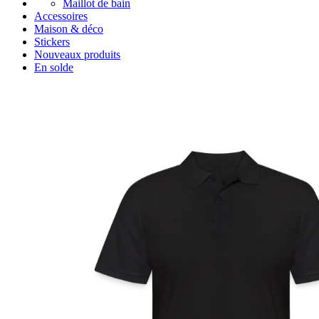
Maillot de bain
Accessoires
Maison & déco
Stickers
Nouveaux produits
En solde