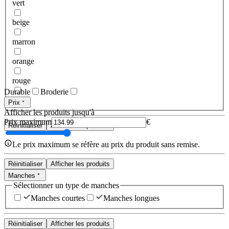
vert
beige
marron
orange
rouge
Durable
Broderie
rose
Prix
Afficher les produits jusqu'à
Prix maximum
€
Réinitialiser
Afficher les produits
Le prix maximum se réfère au prix du produit sans remise.
Réinitialiser
Afficher les produits
Manches
Sélectionner un type de manches
Manches courtes
Manches longues
Réinitialiser
Afficher les produits