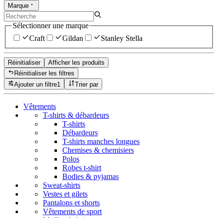
Marque
Sélectionner une marque
Craft
Gildan
Stanley Stella
Réinitialiser
Afficher les produits
Réinitialiser les filtres
Ajouter un filtre
1
Trier par
Vêtements
T-shirts & débardeurs
T-shirts
Débardeurs
T-shirts manches longues
Chemises & chemisiers
Polos
Robes t-shirt
Bodies & pyjamas
Sweat-shirts
Vestes et gilets
Pantalons et shorts
Vêtements de sport