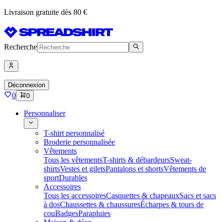
Livraison gratuite dès 80 €
Recherche
Déconnexion
0
0
Personnaliser
T-shirt personnalisé
Broderie personnalisée
Vêtements
Tous les vêtements
T-shirts & débardeurs
Sweat-
shirts
Vestes et gilets
Pantalons et shorts
Vêtements de
sport
Durables
Accessoires
Tous les accessoires
Casquettes & chapeaux
Sacs et sacs
à dos
Chaussettes & chaussures
Écharpes & tours de
cou
Badges
Parapluies