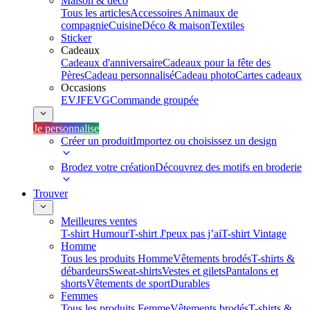
Maison & déco
Tous les articles
Accessoires Animaux de
compagnie
Cuisine
Déco & maison
Textiles
Sticker
Cadeaux
Cadeaux d'anniversaire
Cadeaux pour la fête des
Pères
Cadeau personnalisé
Cadeau photo
Cartes cadeaux
Occasions
EVJF
EVG
Commande groupée
Je personnalise
Créer un produit
Importez ou choisissez un design
Brodez votre création
Découvrez des motifs en broderie
Trouver
Meilleures ventes
T-shirt Humour
T-shirt J'peux pas j’ai
T-shirt Vintage
Homme
Tous les produits Homme
Vêtements brodés
T-shirts &
débardeurs
Sweat-shirts
Vestes et gilets
Pantalons et
shorts
Vêtements de sport
Durables
Femmes
Tous les produits Femme
Vêtements brodés
T-shirts &