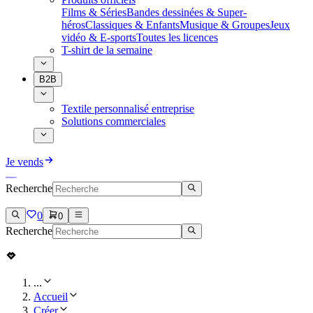
Films & Séries
Bandes dessinées & Super-
héros
Classiques & Enfants
Musique & Groupes
Jeux
vidéo & E-sports
Toutes les licences
T-shirt de la semaine
B2B
Textile personnalisé entreprise
Solutions commerciales
Je vends
Recherche
0
0
Recherche
...
Accueil
Créer