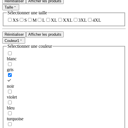
Réinitialiser
Afficher les produits
Taille
Sélectionner une taille
XS
S
M
L
XL
XXL
3XL
4XL
Réinitialiser
Afficher les produits
Couleur
1
Sélectionner une couleur
blanc
gris
noir
violet
bleu
turquoise