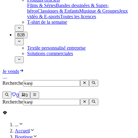
Films & Séries
Bandes dessinées & Super-
héros
Classiques & Enfants
Musique & Groupes
Jeux
vidéo & E-sports
Toutes les licences
T-shirt de la semaine
B2B
Textile personnalisé entreprise
Solutions commerciales
Je vends
Recherche
0
0
Recherche
...
Accueil
Boutique