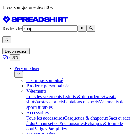
Livraison gratuite dès 80 €
Recherche
Déconnexion
0
0
Personnaliser
T-shirt personnalisé
Broderie personnalisée
Vêtements
Tous les vêtements
T-shirts & débardeurs
Sweat-
shirts
Vestes et gilets
Pantalons et shorts
Vêtements de
sport
Durables
Accessoires
Tous les accessoires
Casquettes & chapeaux
Sacs et sacs
à dos
Chaussettes & chaussures
Écharpes & tours de
cou
Badges
Parapluies