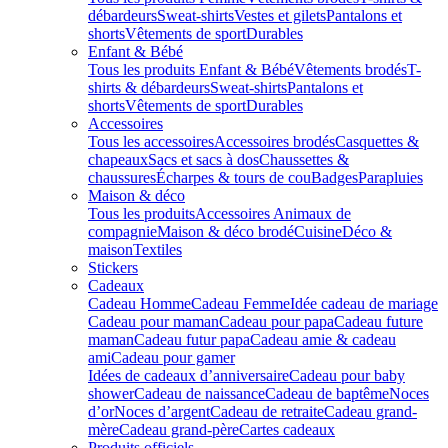
débardeurs
Sweat-shirts
Vestes et gilets
Pantalons et
shorts
Vêtements de sport
Durables
Enfant & Bébé
Tous les produits Enfant & Bébé
Vêtements brodés
T-
shirts & débardeurs
Sweat-shirts
Pantalons et
shorts
Vêtements de sport
Durables
Accessoires
Tous les accessoires
Accessoires brodés
Casquettes &
chapeaux
Sacs et sacs à dos
Chaussettes &
chaussures
Écharpes & tours de cou
Badges
Parapluies
Maison & déco
Tous les produits
Accessoires Animaux de
compagnie
Maison & déco brodé
Cuisine
Déco &
maison
Textiles
Stickers
Cadeaux
Cadeau Homme
Cadeau Femme
Idée cadeau de mariage​
Cadeau pour maman
Cadeau pour papa
Cadeau future
maman
Cadeau futur papa
Cadeau amie & cadeau
ami
Cadeau pour gamer
Idées de cadeaux d’anniversaire
Cadeau pour baby
shower
Cadeau de naissance
Cadeau de baptême
Noces
d’or
Noces d’argent
Cadeau de retraite
Cadeau grand-
mère
Cadeau grand-père
Cartes cadeaux
Produits officiels