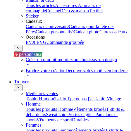
Maison & déco
Tous les articles
Accessoires Animaux de
compagnie
Cuisine
Déco & maison
Textiles
Sticker
Cadeaux
Cadeaux d'anniversaire
Cadeaux pour la fête des
Pères
Cadeau personnalisé
Cadeau photo
Cartes cadeaux
Occasions
EVJF
EVG
Commande groupée
Je personnalise
Créer un produit
Importez ou choisissez un design
Brodez votre création
Découvrez des motifs en broderie
Trouver
Meilleures ventes
T-shirt Humour
T-shirt J'peux pas j’ai
T-shirt Vintage
Homme
Tous les produits Homme
Vêtements brodés
T-shirts &
débardeurs
Sweat-shirts
Vestes et gilets
Pantalons et
shorts
Vêtements de sport
Durables
Femmes
Tous les produits Femme
Vêtements brodés
T-shirts &