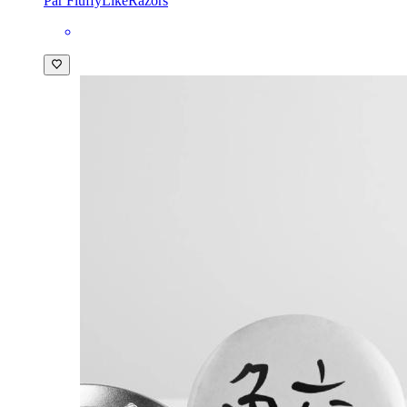
Par FluffyLikeRazors