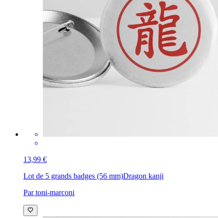
13,99 €
Lot de 5 grands badges (56 mm)
Dragon kanji
Par toni-marconi