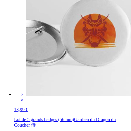
13,99 €
Lot de 5 grands badges (56 mm)
Gardien du Dragon du
Coucher 侍