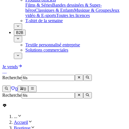
Films & Séries
Bandes dessinées & Super-
héros
Classiques & Enfants
Musique & Groupes
Jeux
vidéo & E-sports
Toutes les licences
T-shirt de la semaine
B2B
Textile personnalisé entreprise
Solutions commerciales
Je vends
Recherche
0
0
Recherche
...
Accueil
Boutique