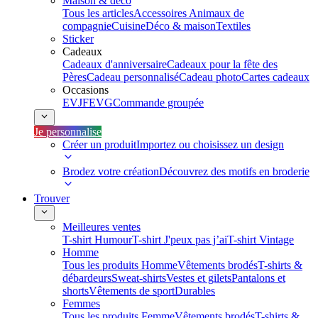
Maison & déco
Tous les articles
Accessoires Animaux de
compagnie
Cuisine
Déco & maison
Textiles
Sticker
Cadeaux
Cadeaux d'anniversaire
Cadeaux pour la fête des
Pères
Cadeau personnalisé
Cadeau photo
Cartes cadeaux
Occasions
EVJF
EVG
Commande groupée
Je personnalise
Créer un produit
Importez ou choisissez un design
Brodez votre création
Découvrez des motifs en broderie
Trouver
Meilleures ventes
T-shirt Humour
T-shirt J'peux pas j’ai
T-shirt Vintage
Homme
Tous les produits Homme
Vêtements brodés
T-shirts &
débardeurs
Sweat-shirts
Vestes et gilets
Pantalons et
shorts
Vêtements de sport
Durables
Femmes
Tous les produits Femme
Vêtements brodés
T-shirts &