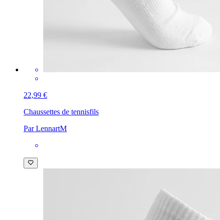
22,99 €
Chaussettes de tennis
fils
Par LennartM