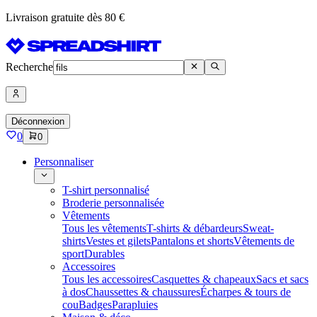
Livraison gratuite dès 80 €
Recherche
Déconnexion
0
0
Personnaliser
T-shirt personnalisé
Broderie personnalisée
Vêtements
Tous les vêtements
T-shirts & débardeurs
Sweat-
shirts
Vestes et gilets
Pantalons et shorts
Vêtements de
sport
Durables
Accessoires
Tous les accessoires
Casquettes & chapeaux
Sacs et sacs
à dos
Chaussettes & chaussures
Écharpes & tours de
cou
Badges
Parapluies