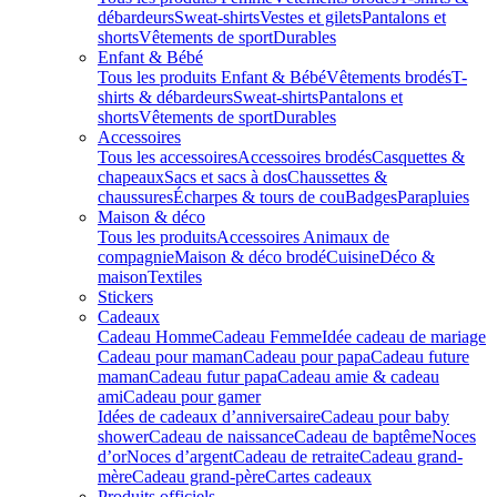
débardeurs
Sweat-shirts
Vestes et gilets
Pantalons et
shorts
Vêtements de sport
Durables
Enfant & Bébé
Tous les produits Enfant & Bébé
Vêtements brodés
T-
shirts & débardeurs
Sweat-shirts
Pantalons et
shorts
Vêtements de sport
Durables
Accessoires
Tous les accessoires
Accessoires brodés
Casquettes &
chapeaux
Sacs et sacs à dos
Chaussettes &
chaussures
Écharpes & tours de cou
Badges
Parapluies
Maison & déco
Tous les produits
Accessoires Animaux de
compagnie
Maison & déco brodé
Cuisine
Déco &
maison
Textiles
Stickers
Cadeaux
Cadeau Homme
Cadeau Femme
Idée cadeau de mariage​
Cadeau pour maman
Cadeau pour papa
Cadeau future
maman
Cadeau futur papa
Cadeau amie & cadeau
ami
Cadeau pour gamer
Idées de cadeaux d’anniversaire
Cadeau pour baby
shower
Cadeau de naissance
Cadeau de baptême
Noces
d’or
Noces d’argent
Cadeau de retraite
Cadeau grand-
mère
Cadeau grand-père
Cartes cadeaux
Produits officiels