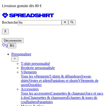
Livraison gratuite dès 80 €
Recherche
Déconnexion
0
0
Personnaliser
T-shirt personnalisé
Broderie personnalisée
Vêtements
Tous les vêtements
T-shirts & débardeurs
Sweat-
shirts
Vestes et gilets
Pantalons et shorts
Vêtements de
sport
Durables
Accessoires
Tous les accessoires
Casquettes & chapeaux
Sacs et sacs
à dos
Chaussettes & chaussures
Écharpes & tours de
cou
Badges
Parapluies