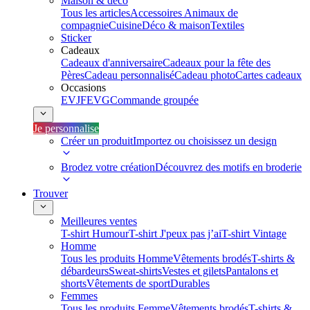
Maison & déco
Tous les articles
Accessoires Animaux de
compagnie
Cuisine
Déco & maison
Textiles
Sticker
Cadeaux
Cadeaux d'anniversaire
Cadeaux pour la fête des
Pères
Cadeau personnalisé
Cadeau photo
Cartes cadeaux
Occasions
EVJF
EVG
Commande groupée
Je personnalise
Créer un produit
Importez ou choisissez un design
Brodez votre création
Découvrez des motifs en broderie
Trouver
Meilleures ventes
T-shirt Humour
T-shirt J'peux pas j’ai
T-shirt Vintage
Homme
Tous les produits Homme
Vêtements brodés
T-shirts &
débardeurs
Sweat-shirts
Vestes et gilets
Pantalons et
shorts
Vêtements de sport
Durables
Femmes
Tous les produits Femme
Vêtements brodés
T-shirts &