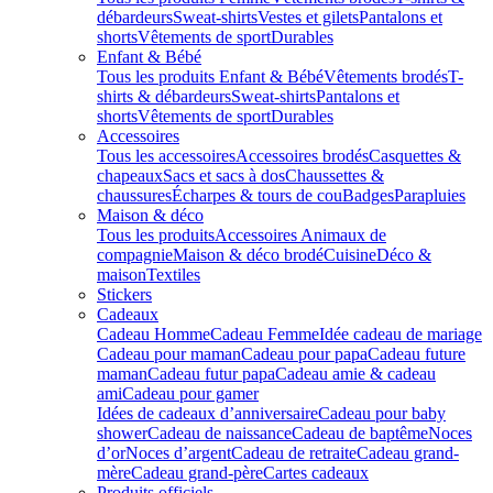
débardeurs
Sweat-shirts
Vestes et gilets
Pantalons et
shorts
Vêtements de sport
Durables
Enfant & Bébé
Tous les produits Enfant & Bébé
Vêtements brodés
T-
shirts & débardeurs
Sweat-shirts
Pantalons et
shorts
Vêtements de sport
Durables
Accessoires
Tous les accessoires
Accessoires brodés
Casquettes &
chapeaux
Sacs et sacs à dos
Chaussettes &
chaussures
Écharpes & tours de cou
Badges
Parapluies
Maison & déco
Tous les produits
Accessoires Animaux de
compagnie
Maison & déco brodé
Cuisine
Déco &
maison
Textiles
Stickers
Cadeaux
Cadeau Homme
Cadeau Femme
Idée cadeau de mariage​
Cadeau pour maman
Cadeau pour papa
Cadeau future
maman
Cadeau futur papa
Cadeau amie & cadeau
ami
Cadeau pour gamer
Idées de cadeaux d’anniversaire
Cadeau pour baby
shower
Cadeau de naissance
Cadeau de baptême
Noces
d’or
Noces d’argent
Cadeau de retraite
Cadeau grand-
mère
Cadeau grand-père
Cartes cadeaux
Produits officiels