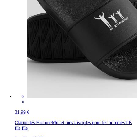
31,99 €
Claquettes Homme
Moi et mes disciples pour les hommes fils
fils fils