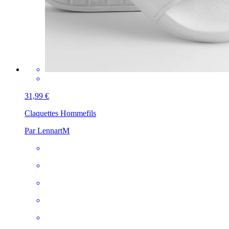
31,99 €
Claquettes Homme
fils
Par LennartM