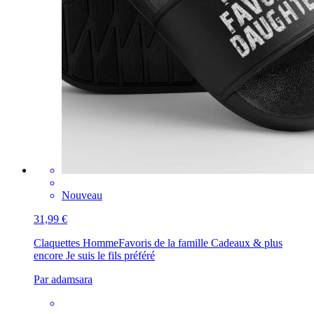
Nouveau
31,99 €
Claquettes Homme
Favoris de la famille Cadeaux & plus
encore Je suis le fils préféré
Par adamsara