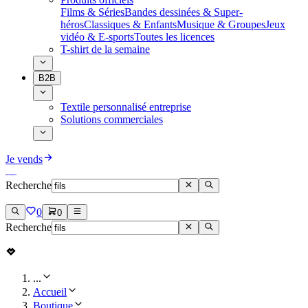
Films & Séries
Bandes dessinées & Super-
héros
Classiques & Enfants
Musique & Groupes
Jeux
vidéo & E-sports
Toutes les licences
T-shirt de la semaine
B2B
Textile personnalisé entreprise
Solutions commerciales
Je vends
Recherche
0
0
Recherche
...
Accueil
Boutique