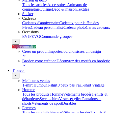
Maison & déco
Tous les articles
Accessoires Animaux de
compagnie
Cuisine
Déco & maison
Textiles
Sticker
Cadeaux
Cadeaux d'anniversaire
Cadeaux pour la fête des
Pères
Cadeau personnalisé
Cadeau photo
Cartes cadeaux
Occasions
EVJF
EVG
Commande groupée
Je personnalise
Créer un produit
Importez ou choisissez un design
Brodez votre création
Découvrez des motifs en broderie
Trouver
Meilleures ventes
T-shirt Humour
T-shirt J'peux pas j’ai
T-shirt Vintage
Homme
Tous les produits Homme
Vêtements brodés
T-shirts &
débardeurs
Sweat-shirts
Vestes et gilets
Pantalons et
shorts
Vêtements de sport
Durables
Femmes
Tous les produits Femme
Vêtements brodés
T-shirts &