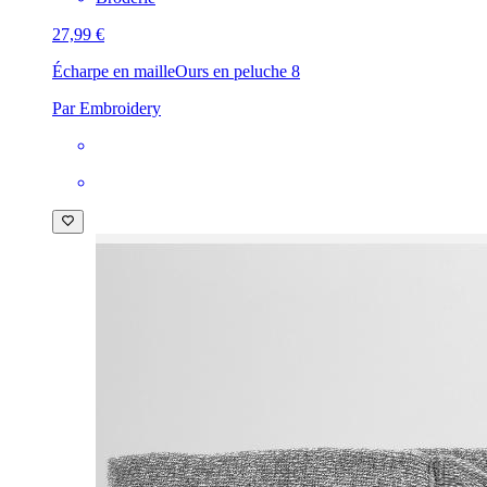
27,99 €
Écharpe en maille
Ours en peluche 8
Par Embroidery