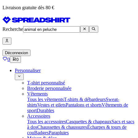
Livraison gratuite dès 80 €
Recherche
Déconnexion
0
0
Personnaliser
T-shirt personnalisé
Broderie personnalisée
Vêtements
Tous les vêtements
T-shirts & débardeurs
Sweat-
shirts
Vestes et gilets
Pantalons et shorts
Vêtements de
sport
Durables
Accessoires
Tous les accessoires
Casquettes & chapeaux
Sacs et sacs
à dos
Chaussettes & chaussures
Écharpes & tours de
cou
Badges
Parapluies