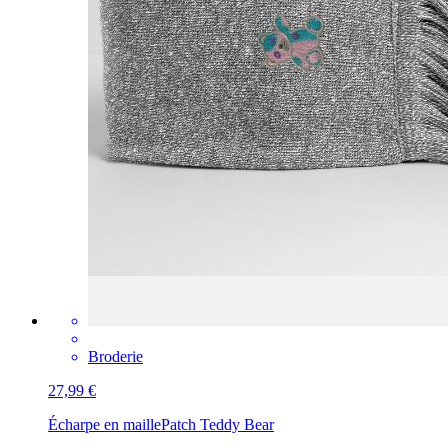
Broderie
27,99 €
Écharpe en maille
Patch Teddy Bear