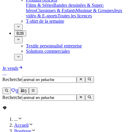
Films & Séries
Bandes dessinées & Super-
héros
Classiques & Enfants
Musique & Groupes
Jeux
vidéo & E-sports
Toutes les licences
T-shirt de la semaine
B2B
Textile personnalisé entreprise
Solutions commerciales
Je vends
Recherche
0
0
Recherche
...
Accueil
Boutique