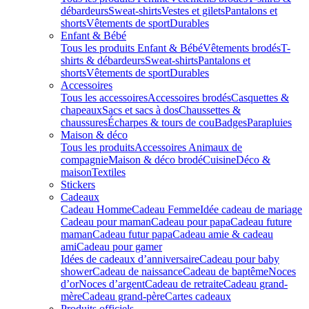
débardeurs
Sweat-shirts
Vestes et gilets
Pantalons et
shorts
Vêtements de sport
Durables
Enfant & Bébé
Tous les produits Enfant & Bébé
Vêtements brodés
T-
shirts & débardeurs
Sweat-shirts
Pantalons et
shorts
Vêtements de sport
Durables
Accessoires
Tous les accessoires
Accessoires brodés
Casquettes &
chapeaux
Sacs et sacs à dos
Chaussettes &
chaussures
Écharpes & tours de cou
Badges
Parapluies
Maison & déco
Tous les produits
Accessoires Animaux de
compagnie
Maison & déco brodé
Cuisine
Déco &
maison
Textiles
Stickers
Cadeaux
Cadeau Homme
Cadeau Femme
Idée cadeau de mariage​
Cadeau pour maman
Cadeau pour papa
Cadeau future
maman
Cadeau futur papa
Cadeau amie & cadeau
ami
Cadeau pour gamer
Idées de cadeaux d’anniversaire
Cadeau pour baby
shower
Cadeau de naissance
Cadeau de baptême
Noces
d’or
Noces d’argent
Cadeau de retraite
Cadeau grand-
mère
Cadeau grand-père
Cartes cadeaux
Produits officiels