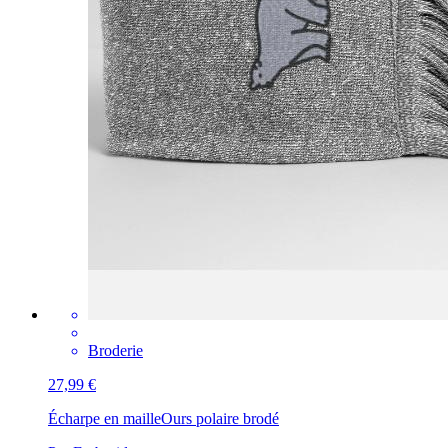
Broderie
27,99 €
Écharpe en maille
Ours polaire brodé