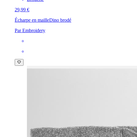
29,99 €
Écharpe en maille
Dino brodé
Par Embroidery