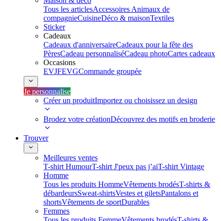
Maison & déco
Tous les articles
Accessoires Animaux de
compagnie
Cuisine
Déco & maison
Textiles
Sticker
Cadeaux
Cadeaux d'anniversaire
Cadeaux pour la fête des
Pères
Cadeau personnalisé
Cadeau photo
Cartes cadeaux
Occasions
EVJF
EVG
Commande groupée
Je personnalise
Créer un produit
Importez ou choisissez un design
Brodez votre création
Découvrez des motifs en broderie
Trouver
Meilleures ventes
T-shirt Humour
T-shirt J'peux pas j’ai
T-shirt Vintage
Homme
Tous les produits Homme
Vêtements brodés
T-shirts &
débardeurs
Sweat-shirts
Vestes et gilets
Pantalons et
shorts
Vêtements de sport
Durables
Femmes
Tous les produits Femme
Vêtements brodés
T-shirts &