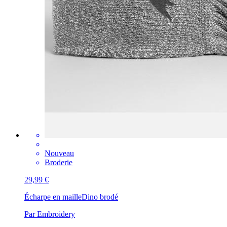
Nouveau
Broderie
29,99 €
Écharpe en maille
Dino brodé
Par Embroidery