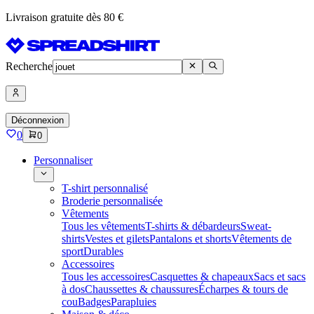
Livraison gratuite dès 80 €
Recherche
Déconnexion
0
0
Personnaliser
T-shirt personnalisé
Broderie personnalisée
Vêtements
Tous les vêtements
T-shirts & débardeurs
Sweat-
shirts
Vestes et gilets
Pantalons et shorts
Vêtements de
sport
Durables
Accessoires
Tous les accessoires
Casquettes & chapeaux
Sacs et sacs
à dos
Chaussettes & chaussures
Écharpes & tours de
cou
Badges
Parapluies