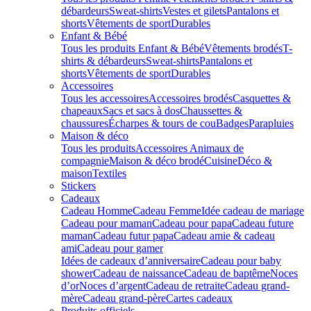
débardeurs
Sweat-shirts
Vestes et gilets
Pantalons et
shorts
Vêtements de sport
Durables
Enfant & Bébé
Tous les produits Enfant & Bébé
Vêtements brodés
T-
shirts & débardeurs
Sweat-shirts
Pantalons et
shorts
Vêtements de sport
Durables
Accessoires
Tous les accessoires
Accessoires brodés
Casquettes &
chapeaux
Sacs et sacs à dos
Chaussettes &
chaussures
Écharpes & tours de cou
Badges
Parapluies
Maison & déco
Tous les produits
Accessoires Animaux de
compagnie
Maison & déco brodé
Cuisine
Déco &
maison
Textiles
Stickers
Cadeaux
Cadeau Homme
Cadeau Femme
Idée cadeau de mariage​
Cadeau pour maman
Cadeau pour papa
Cadeau future
maman
Cadeau futur papa
Cadeau amie & cadeau
ami
Cadeau pour gamer
Idées de cadeaux d’anniversaire
Cadeau pour baby
shower
Cadeau de naissance
Cadeau de baptême
Noces
d’or
Noces d’argent
Cadeau de retraite
Cadeau grand-
mère
Cadeau grand-père
Cartes cadeaux
Produits officiels