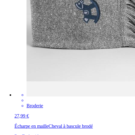
Broderie
27,99 €
Écharpe en maille
Cheval à bascule brodé