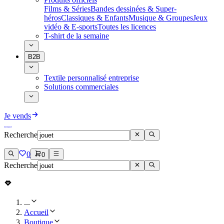
Films & Séries
Bandes dessinées & Super-
héros
Classiques & Enfants
Musique & Groupes
Jeux
vidéo & E-sports
Toutes les licences
T-shirt de la semaine
B2B
Textile personnalisé entreprise
Solutions commerciales
Je vends
Recherche
0
0
Recherche
...
Accueil
Boutique