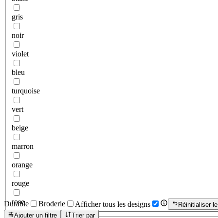
gris
noir
violet
bleu
turquoise
vert
beige
marron
orange
rouge
rose
Durable
Broderie
Afficher tous les designs
Réinitialiser le
Ajouter un filtre
Trier par