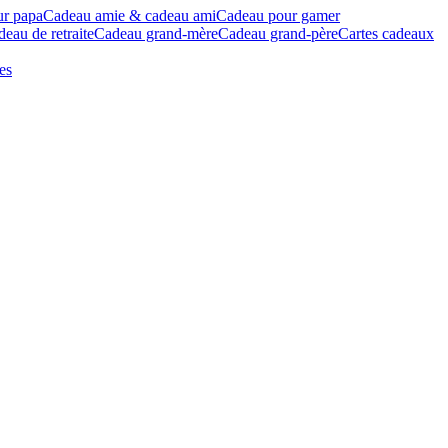
ur papa
Cadeau amie & cadeau ami
Cadeau pour gamer
eau de retraite
Cadeau grand-mère
Cadeau grand-père
Cartes cadeaux
es