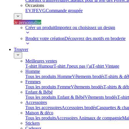
Cadeaux d'anniversaire
Cadeaux pour la fête des Pères
Ca
Occasions
EVJF
EVG
Commande groupée
Je personnalise
Créer un produit
Importez ou choisissez un design
Brodez votre création
Découvrez des motifs en broderie
Trouver
Meilleures ventes
T-shirt Humour
T-shirt J'peux pas j’ai
T-shirt Vintage
Homme
Tous les produits Homme
Vêtements brodés
T-shirts & dé
Femmes
Tous les produits Femme
Vêtements brodés
T-shirts & dé
Enfant & Bébé
Tous les produits Enfant & Bébé
Vêtements brodés
T-shir
Accessoires
Tous les accessoires
Accessoires brodés
Casquettes & cha
Maison & déco
Tous les produits
Accessoires Animaux de compagnie
Mai
Stickers
Cadeaux