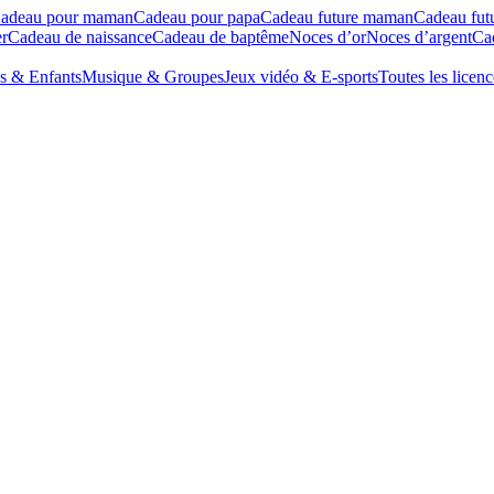
adeau pour maman
Cadeau pour papa
Cadeau future maman
Cadeau fut
r
Cadeau de naissance
Cadeau de baptême
Noces d’or
Noces d’argent
Cad
s & Enfants
Musique & Groupes
Jeux vidéo & E-sports
Toutes les licenc