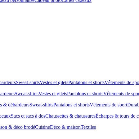
deau personnalisé
Cadeau photo
Cartes cadeaux
bardeurs
Sweat-shirts
Vestes et gilets
Pantalons et shorts
Vêtements de spo
bardeurs
Sweat-shirts
Vestes et gilets
Pantalons et shorts
Vêtements de spor
ts & débardeurs
Sweat-shirts
Pantalons et shorts
Vêtements de sport
Durab
peaux
Sacs et sacs à dos
Chaussettes & chaussures
Écharpes & tours de 
son & déco brodé
Cuisine
Déco & maison
Textiles