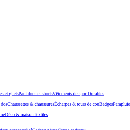
es et gilets
Pantalons et shorts
Vêtements de sport
Durables
à dos
Chaussettes & chaussures
Écharpes & tours de cou
Badges
Parapluie
ine
Déco & maison
Textiles