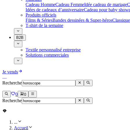
Cadeau Homme
Cadeau Femme
Idée cadeau de mariage​
C
Idées de cadeaux d’anniversaire
Cadeau pour baby showe
Produits officiels
Films & Séries
Bandes dessinées & Super-héros
Classique
T-shirt de la semaine
B2B
Textile personnalisé entreprise
Solutions commerciales
Je vends
Recherche
0
0
Recherche
...
Accueil