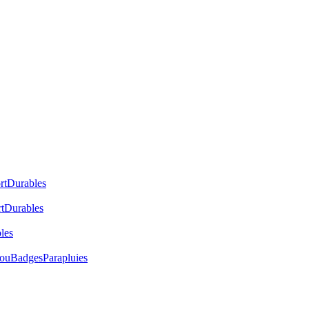
rt
Durables
t
Durables
les
cou
Badges
Parapluies