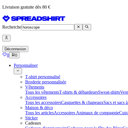
Livraison gratuite dès 80 €
Recherche
Déconnexion
0
0
Personnaliser
T-shirt personnalisé
Broderie personnalisée
Vêtements
Tous les vêtements
T-shirts & débardeurs
Sweat-shirts
Vest
Accessoires
Tous les accessoires
Casquettes & chapeaux
Sacs et sacs 
Maison & déco
Tous les articles
Accessoires Animaux de compagnie
Cuis
Sticker
Cadeaux