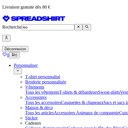
Livraison gratuite dès 80 €
Recherche
Déconnexion
0
0
Personnaliser
T-shirt personnalisé
Broderie personnalisée
Vêtements
Tous les vêtements
T-shirts & débardeurs
Sweat-shirts
Vest
Accessoires
Tous les accessoires
Casquettes & chapeaux
Sacs et sacs 
Maison & déco
Tous les articles
Accessoires Animaux de compagnie
Cuis
Sticker
Cadeaux