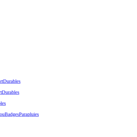
rt
Durables
t
Durables
les
cou
Badges
Parapluies