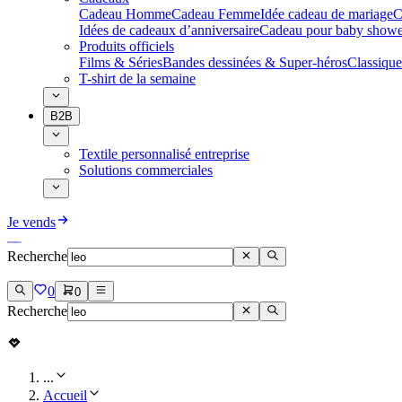
Cadeau Homme
Cadeau Femme
Idée cadeau de mariage​
C
Idées de cadeaux d’anniversaire
Cadeau pour baby showe
Produits officiels
Films & Séries
Bandes dessinées & Super-héros
Classique
T-shirt de la semaine
B2B
Textile personnalisé entreprise
Solutions commerciales
Je vends
Recherche
0
0
Recherche
...
Accueil