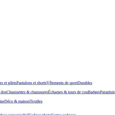
es et gilets
Pantalons et shorts
Vêtements de sport
Durables
à dos
Chaussettes & chaussures
Écharpes & tours de cou
Badges
Parapluie
ine
Déco & maison
Textiles