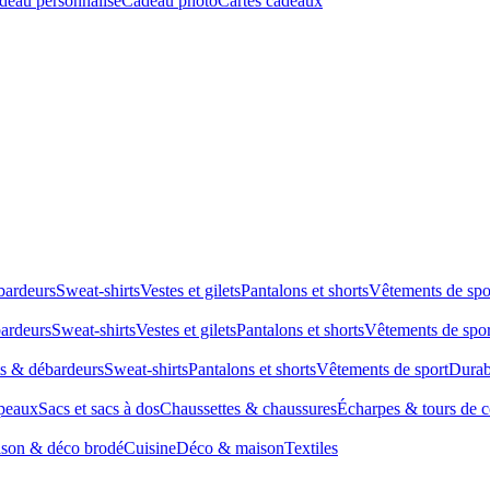
deau personnalisé
Cadeau photo
Cartes cadeaux
bardeurs
Sweat-shirts
Vestes et gilets
Pantalons et shorts
Vêtements de spo
bardeurs
Sweat-shirts
Vestes et gilets
Pantalons et shorts
Vêtements de spor
ts & débardeurs
Sweat-shirts
Pantalons et shorts
Vêtements de sport
Durab
peaux
Sacs et sacs à dos
Chaussettes & chaussures
Écharpes & tours de 
son & déco brodé
Cuisine
Déco & maison
Textiles