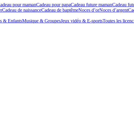
adeau pour maman
Cadeau pour papa
Cadeau future maman
Cadeau fut
r
Cadeau de naissance
Cadeau de baptême
Noces d’or
Noces d’argent
Cad
s & Enfants
Musique & Groupes
Jeux vidéo & E-sports
Toutes les licenc