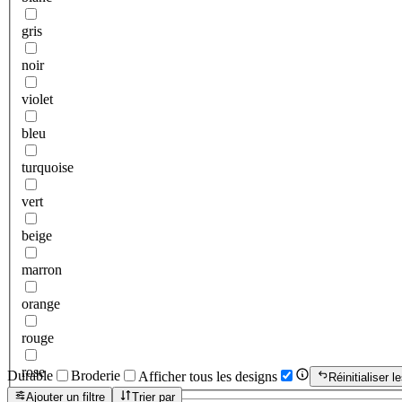
gris
noir
violet
bleu
turquoise
vert
beige
marron
orange
rouge
rose
Durable
Broderie
Afficher tous les designs
Réinitialiser le
Ajouter un filtre
Trier par