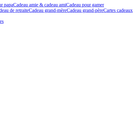
ur papa
Cadeau amie & cadeau ami
Cadeau pour gamer
eau de retraite
Cadeau grand-mère
Cadeau grand-père
Cartes cadeaux
es