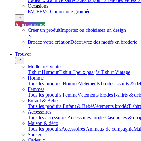
Cadeaux d'anniversaire
Cadeaux pour la fête des Pères
Ca
Occasions
EVJF
EVG
Commande groupée
Je personnalise
Créer un produit
Importez ou choisissez un design
Brodez votre création
Découvrez des motifs en broderie
Trouver
Meilleures ventes
T-shirt Humour
T-shirt J'peux pas j’ai
T-shirt Vintage
Homme
Tous les produits Homme
Vêtements brodés
T-shirts & dé
Femmes
Tous les produits Femme
Vêtements brodés
T-shirts & dé
Enfant & Bébé
Tous les produits Enfant & Bébé
Vêtements brodés
T-shir
Accessoires
Tous les accessoires
Accessoires brodés
Casquettes & cha
Maison & déco
Tous les produits
Accessoires Animaux de compagnie
Mai
Stickers
Cadeaux