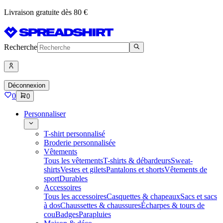
Livraison gratuite dès 80 €
Recherche
Déconnexion
0
0
Personnaliser
T-shirt personnalisé
Broderie personnalisée
Vêtements
Tous les vêtements
T-shirts & débardeurs
Sweat-
shirts
Vestes et gilets
Pantalons et shorts
Vêtements de
sport
Durables
Accessoires
Tous les accessoires
Casquettes & chapeaux
Sacs et sacs
à dos
Chaussettes & chaussures
Écharpes & tours de
cou
Badges
Parapluies