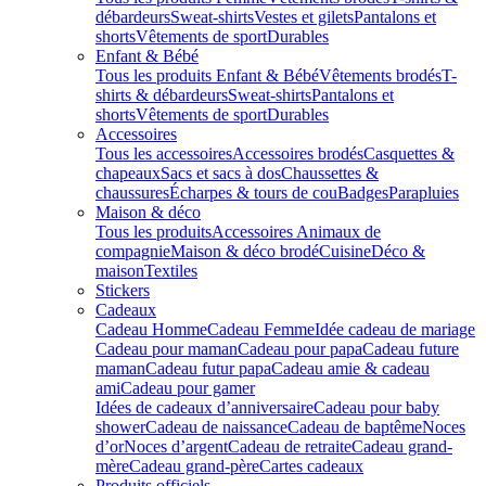
débardeurs
Sweat-shirts
Vestes et gilets
Pantalons et
shorts
Vêtements de sport
Durables
Enfant & Bébé
Tous les produits Enfant & Bébé
Vêtements brodés
T-
shirts & débardeurs
Sweat-shirts
Pantalons et
shorts
Vêtements de sport
Durables
Accessoires
Tous les accessoires
Accessoires brodés
Casquettes &
chapeaux
Sacs et sacs à dos
Chaussettes &
chaussures
Écharpes & tours de cou
Badges
Parapluies
Maison & déco
Tous les produits
Accessoires Animaux de
compagnie
Maison & déco brodé
Cuisine
Déco &
maison
Textiles
Stickers
Cadeaux
Cadeau Homme
Cadeau Femme
Idée cadeau de mariage​
Cadeau pour maman
Cadeau pour papa
Cadeau future
maman
Cadeau futur papa
Cadeau amie & cadeau
ami
Cadeau pour gamer
Idées de cadeaux d’anniversaire
Cadeau pour baby
shower
Cadeau de naissance
Cadeau de baptême
Noces
d’or
Noces d’argent
Cadeau de retraite
Cadeau grand-
mère
Cadeau grand-père
Cartes cadeaux
Produits officiels