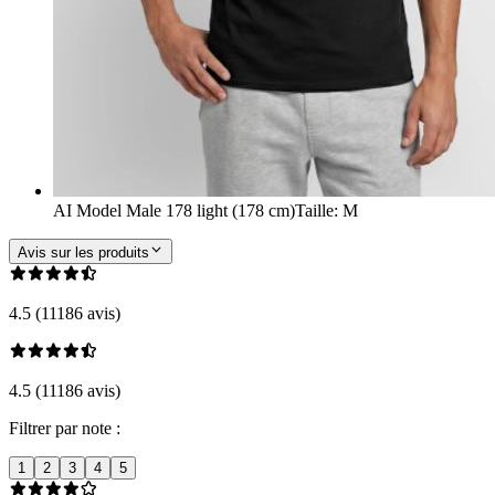
AI Model Male 178 light (178 cm)
Taille
:
M
Avis sur les produits
4.5 (11186 avis)
4.5 (11186 avis)
Filtrer par note :
1
2
3
4
5