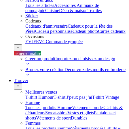
Maison & déco
Tous les articles
Accessoires Animaux de
compagnie
Cuisine
Déco & maison
Textiles
Sticker
Cadeaux
Cadeaux d'anniversaire
Cadeaux pour la fête des
Pères
Cadeau personnalisé
Cadeau photo
Cartes cadeaux
Occasions
EVJF
EVG
Commande groupée
Je personnalise
Créer un produit
Importez ou choisissez un design
Brodez votre création
Découvrez des motifs en broderie
Trouver
Meilleures ventes
T-shirt Humour
T-shirt J'peux pas j’ai
T-shirt Vintage
Homme
Tous les produits Homme
Vêtements brodés
T-shirts &
débardeurs
Sweat-shirts
Vestes et gilets
Pantalons et
shorts
Vêtements de sport
Durables
Femmes
Tous les produits Femme
Vêtements brodés
T-shirts &