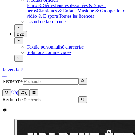
Films & Séries
Bandes dessinées & Super-
héros
Classiques & Enfants
Musique & Groupes
Jeux
vidéo & E-sports
Toutes les licences
T-shirt de la semaine
B2B
Textile personnalisé entreprise
Solutions commerciales
Je vends
Recherche
0
0
Recherche