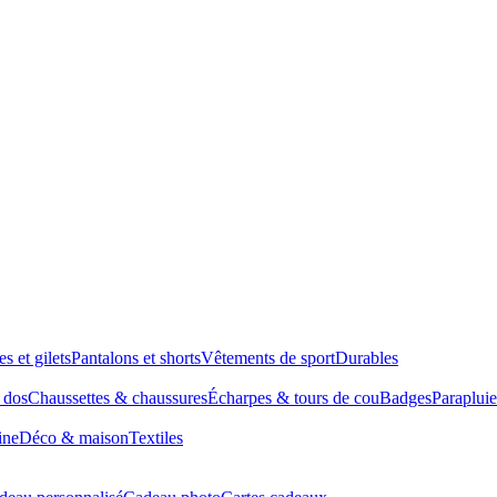
es et gilets
Pantalons et shorts
Vêtements de sport
Durables
à dos
Chaussettes & chaussures
Écharpes & tours de cou
Badges
Parapluie
ine
Déco & maison
Textiles