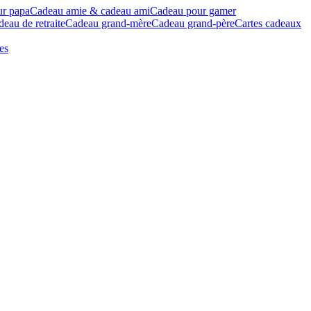
ur papa
Cadeau amie & cadeau ami
Cadeau pour gamer
eau de retraite
Cadeau grand-mère
Cadeau grand-père
Cartes cadeaux
es