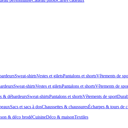
deau personnalisé
Cadeau photo
Cartes cadeaux
bardeurs
Sweat-shirts
Vestes et gilets
Pantalons et shorts
Vêtements de spo
bardeurs
Sweat-shirts
Vestes et gilets
Pantalons et shorts
Vêtements de spor
ts & débardeurs
Sweat-shirts
Pantalons et shorts
Vêtements de sport
Durab
peaux
Sacs et sacs à dos
Chaussettes & chaussures
Écharpes & tours de 
son & déco brodé
Cuisine
Déco & maison
Textiles