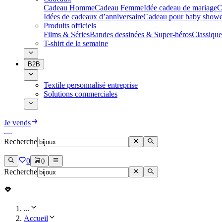
Cadeau Homme
Cadeau Femme
Idée cadeau de mariage​
C
Idées de cadeaux d’anniversaire
Cadeau pour baby showe
Produits officiels
Films & Séries
Bandes dessinées & Super-héros
Classique
T-shirt de la semaine
B2B
Textile personnalisé entreprise
Solutions commerciales
Je vends
Recherche
0
0
Recherche
...
Accueil