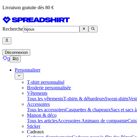
Livraison gratuite dès 80 €
Recherche
Déconnexion
0
0
Personnaliser
T-shirt personnalisé
Broderie personnalisée
Vêtements
Tous les vêtements
T-shirts & débardeurs
Sweat-shirts
Vest
Accessoires
Tous les accessoires
Casquettes & chapeaux
Sacs et sacs 
Maison & déco
Tous les articles
Accessoires Animaux de compagnie
Cuis
Sticker
Cadeaux