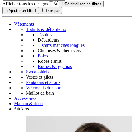
Afficher tous les designs
Réinitialiser les filtres
Ajouter un filtre
1
Trier par
Vêtements
T-shirts & débardeurs
T-shirts
Débardeurs
T-shirts manches longues
Chemises & chemisiers
Polos
Robes t-shirt
Bodies & pyjamas
Sweat-shirts
Vestes et gilets
Pantalons et shorts
Vêtements de sport
Maillot de bain
Accessoires
Maison & déco
Stickers