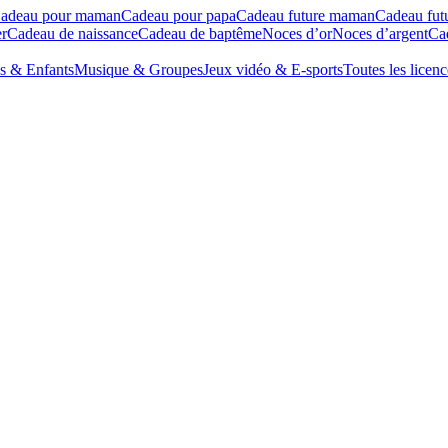
adeau pour maman
Cadeau pour papa
Cadeau future maman
Cadeau fut
r
Cadeau de naissance
Cadeau de baptême
Noces d’or
Noces d’argent
Cad
s & Enfants
Musique & Groupes
Jeux vidéo & E-sports
Toutes les licenc