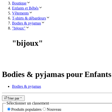
Boutique
Enfants et Bébés
Vêtements
T-shirts & débardeurs
Bodies & pyjamas
"bijoux"
"
bijoux
"
Bodies & pyjamas pour Enfants 
Bodies & pyjamas
Trier par
Sélectionner un classement
Produits populaires
Nouveau