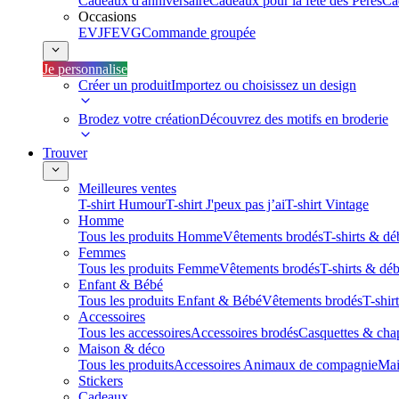
Cadeaux d'anniversaire
Cadeaux pour la fête des Pères
Ca
Occasions
EVJF
EVG
Commande groupée
Je personnalise
Créer un produit
Importez ou choisissez un design
Brodez votre création
Découvrez des motifs en broderie
Trouver
Meilleures ventes
T-shirt Humour
T-shirt J'peux pas j’ai
T-shirt Vintage
Homme
Tous les produits Homme
Vêtements brodés
T-shirts & dé
Femmes
Tous les produits Femme
Vêtements brodés
T-shirts & dé
Enfant & Bébé
Tous les produits Enfant & Bébé
Vêtements brodés
T-shir
Accessoires
Tous les accessoires
Accessoires brodés
Casquettes & cha
Maison & déco
Tous les produits
Accessoires Animaux de compagnie
Mai
Stickers
Cadeaux