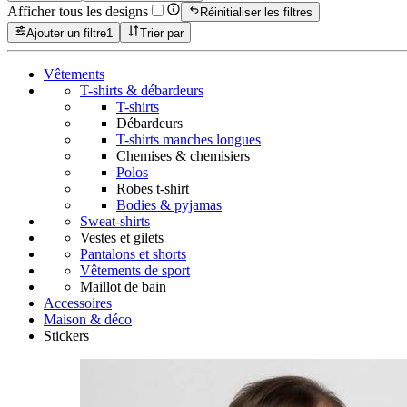
Afficher tous les designs
Réinitialiser les filtres
Ajouter un filtre
1
Trier par
Vêtements
T-shirts & débardeurs
T-shirts
Débardeurs
T-shirts manches longues
Chemises & chemisiers
Polos
Robes t-shirt
Bodies & pyjamas
Sweat-shirts
Vestes et gilets
Pantalons et shorts
Vêtements de sport
Maillot de bain
Accessoires
Maison & déco
Stickers