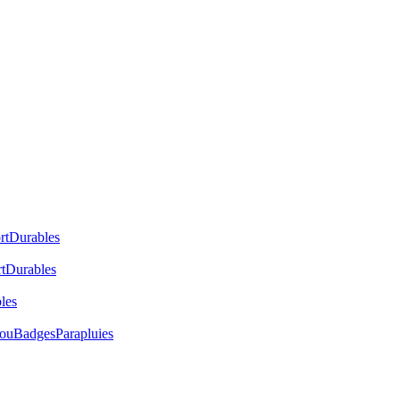
rt
Durables
t
Durables
les
cou
Badges
Parapluies