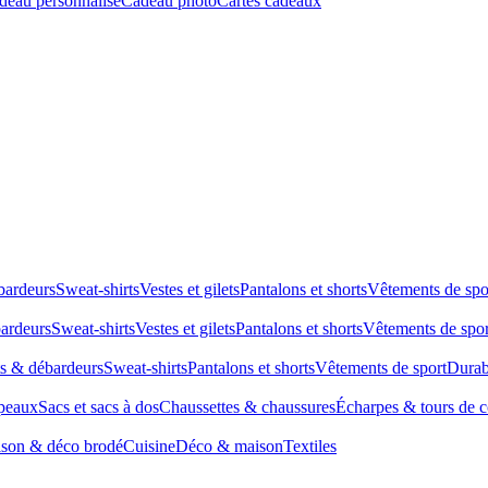
deau personnalisé
Cadeau photo
Cartes cadeaux
bardeurs
Sweat-shirts
Vestes et gilets
Pantalons et shorts
Vêtements de spo
bardeurs
Sweat-shirts
Vestes et gilets
Pantalons et shorts
Vêtements de spor
ts & débardeurs
Sweat-shirts
Pantalons et shorts
Vêtements de sport
Durab
peaux
Sacs et sacs à dos
Chaussettes & chaussures
Écharpes & tours de 
son & déco brodé
Cuisine
Déco & maison
Textiles