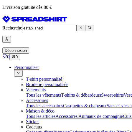
Livraison gratuite dès 80 €
Recherche
Déconnexion
0
0
Personnaliser
T-shirt personnalisé
Broderie personnalisée
Vêtements
Tous les vêtements
T-shirts & débardeurs
Sweat-shirts
Vest
Accessoires
Tous les accessoires
Casquettes & chapeaux
Sacs et sacs 
Maison & déco
Tous les articles
Accessoires Animaux de compagnie
Cuis
Sticker
Cadeaux