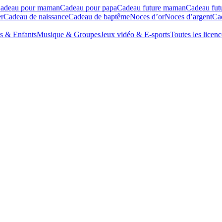
adeau pour maman
Cadeau pour papa
Cadeau future maman
Cadeau fut
r
Cadeau de naissance
Cadeau de baptême
Noces d’or
Noces d’argent
Cad
s & Enfants
Musique & Groupes
Jeux vidéo & E-sports
Toutes les licenc