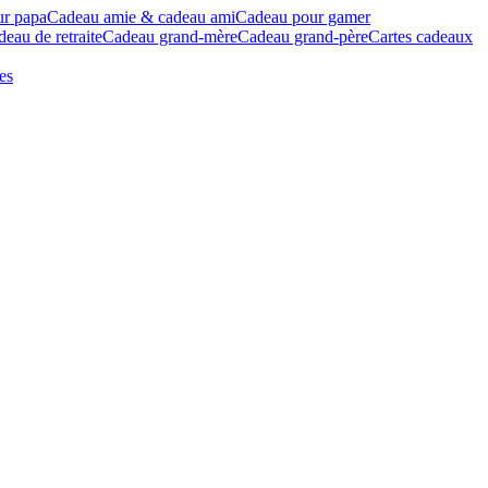
ur papa
Cadeau amie & cadeau ami
Cadeau pour gamer
eau de retraite
Cadeau grand-mère
Cadeau grand-père
Cartes cadeaux
es