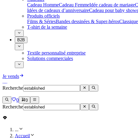
Cadeau Homme
Cadeau Femme
Idée cadeau de mariage​
C
Idées de cadeaux d’anniversaire
Cadeau pour baby showe
Produits officiels
Films & Séries
Bandes dessinées & Super-héros
Classique
T-shirt de la semaine
B2B
Textile personnalisé entreprise
Solutions commerciales
Je vends
Recherche
0
0
Recherche
...
Accueil