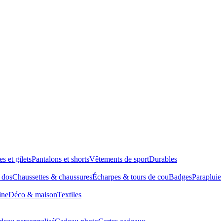
es et gilets
Pantalons et shorts
Vêtements de sport
Durables
à dos
Chaussettes & chaussures
Écharpes & tours de cou
Badges
Parapluie
ine
Déco & maison
Textiles