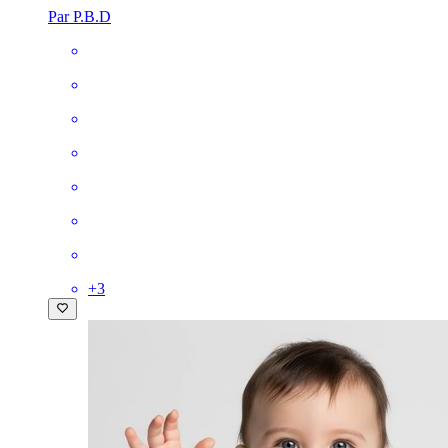
Par P.B.D
+
3