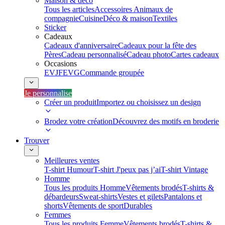
Maison & déco
Tous les articles
Accessoires Animaux de
compagnie
Cuisine
Déco & maison
Textiles
Sticker
Cadeaux
Cadeaux d'anniversaire
Cadeaux pour la fête des
Pères
Cadeau personnalisé
Cadeau photo
Cartes cadeaux
Occasions
EVJF
EVG
Commande groupée
Je personnalise
Créer un produit
Importez ou choisissez un design
Brodez votre création
Découvrez des motifs en broderie
Trouver
Meilleures ventes
T-shirt Humour
T-shirt J'peux pas j’ai
T-shirt Vintage
Homme
Tous les produits Homme
Vêtements brodés
T-shirts &
débardeurs
Sweat-shirts
Vestes et gilets
Pantalons et
shorts
Vêtements de sport
Durables
Femmes
Tous les produits Femme
Vêtements brodés
T-shirts &