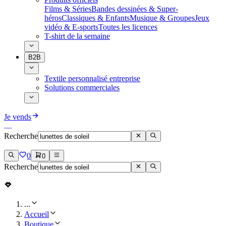
Films & Séries
Bandes dessinées & Super-
héros
Classiques & Enfants
Musique & Groupes
Jeux
vidéo & E-sports
Toutes les licences
T-shirt de la semaine
B2B
Textile personnalisé entreprise
Solutions commerciales
Je vends
Recherche
0
0
Recherche
...
Accueil
Boutique