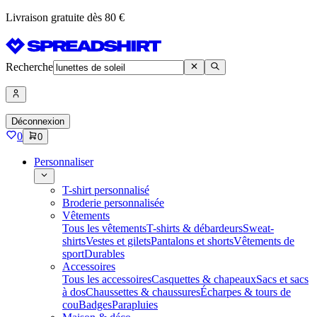
Livraison gratuite dès 80 €
Recherche
Déconnexion
0
0
Personnaliser
T-shirt personnalisé
Broderie personnalisée
Vêtements
Tous les vêtements
T-shirts & débardeurs
Sweat-
shirts
Vestes et gilets
Pantalons et shorts
Vêtements de
sport
Durables
Accessoires
Tous les accessoires
Casquettes & chapeaux
Sacs et sacs
à dos
Chaussettes & chaussures
Écharpes & tours de
cou
Badges
Parapluies