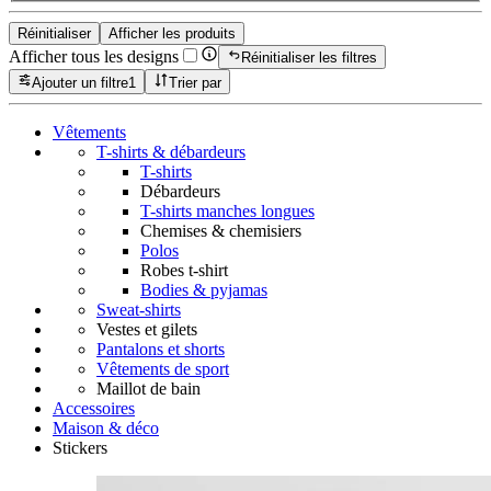
Réinitialiser
Afficher les produits
Afficher tous les designs
Réinitialiser les filtres
Ajouter un filtre
1
Trier par
Vêtements
T-shirts & débardeurs
T-shirts
Débardeurs
T-shirts manches longues
Chemises & chemisiers
Polos
Robes t-shirt
Bodies & pyjamas
Sweat-shirts
Vestes et gilets
Pantalons et shorts
Vêtements de sport
Maillot de bain
Accessoires
Maison & déco
Stickers