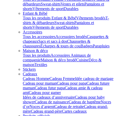
débardeurs
Sweat-shirts
Vestes et gilets
Pantalons et
shorts
Vêtements de sport
Durables
Enfant & Bébé
Tous les produits Enfant & Bébé
Vêtements brodés
T-
shirts & débardeurs
Sweat-shirts
Pantalons et
shorts
Vêtements de sport
Durables
Accessoires
Tous les accessoires
Accessoires brodés
Casquettes &
chapeaux
Sacs et sacs à dos
Chaussettes &
chaussures
Écharpes & tours de cou
Badges
Parapluies
Maison & déco
Tous les produits
Accessoires Animaux de
compagnie
Maison & déco brodé
Cuisine
Déco &
maison
Textiles
Stickers
Cadeaux
Cadeau Homme
Cadeau Femme
Idée cadeau de mariage​
Cadeau pour maman
Cadeau pour papa
Cadeau future
maman
Cadeau futur papa
Cadeau amie & cadeau
ami
Cadeau pour gamer
Idées de cadeaux d’anniversaire
Cadeau pour baby
shower
Cadeau de naissance
Cadeau de baptême
Noces
d’or
Noces d’argent
Cadeau de retraite
Cadeau grand-
mère
Cadeau grand-père
Cartes cadeaux
Produits officiels