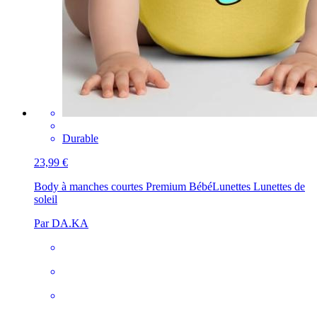
Durable
23,99 €
Body à manches courtes Premium Bébé
Lunettes Lunettes de
soleil
Par DA.KA