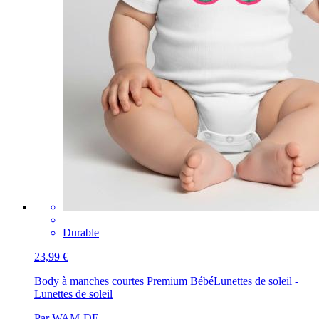
Durable
23,99 €
Body à manches courtes Premium Bébé
Lunettes de soleil -
Lunettes de soleil
Par WAM-DE