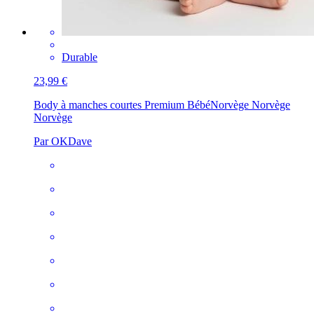
Durable
23,99 €
Body à manches courtes Premium Bébé
Norvège Norvège
Norvège
Par OKDave