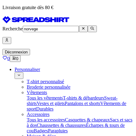
Livraison gratuite dès 80 €
Recherche
Déconnexion
0
0
Personnaliser
T-shirt personnalisé
Broderie personnalisée
Vêtements
Tous les vêtements
T-shirts & débardeurs
Sweat-
shirts
Vestes et gilets
Pantalons et shorts
Vêtements de
sport
Durables
Accessoires
Tous les accessoires
Casquettes & chapeaux
Sacs et sacs
à dos
Chaussettes & chaussures
Écharpes & tours de
cou
Badges
Parapluies