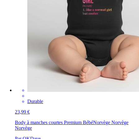
Durable
23,99 €
Body à manches courtes Premium Bébé
Norvège Norvège
Norvège
Par OKDave