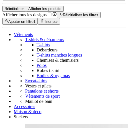
Réinitialiser
Afficher les produits
Afficher tous les designs
Réinitialiser les filtres
Ajouter un filtre
1
Trier par
Vêtements
T-shirts & débardeurs
T-shirts
Débardeurs
T-shirts manches longues
Chemises & chemisiers
Polos
Robes t-shirt
Bodies & pyjamas
Sweat-shirts
Vestes et gilets
Pantalons et shorts
Vêtements de sport
Maillot de bain
Accessoires
Maison & déco
Stickers