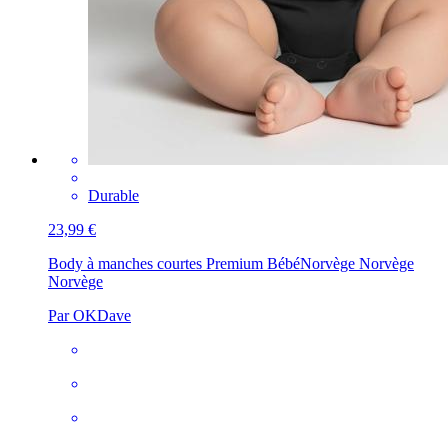
Durable
23,99 €
Body à manches courtes Premium Bébé
Norvège Norvège
Norvège
Par OKDave