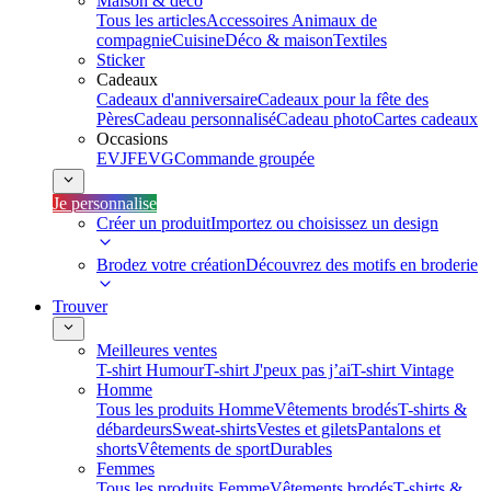
Maison & déco
Tous les articles
Accessoires Animaux de
compagnie
Cuisine
Déco & maison
Textiles
Sticker
Cadeaux
Cadeaux d'anniversaire
Cadeaux pour la fête des
Pères
Cadeau personnalisé
Cadeau photo
Cartes cadeaux
Occasions
EVJF
EVG
Commande groupée
Je personnalise
Créer un produit
Importez ou choisissez un design
Brodez votre création
Découvrez des motifs en broderie
Trouver
Meilleures ventes
T-shirt Humour
T-shirt J'peux pas j’ai
T-shirt Vintage
Homme
Tous les produits Homme
Vêtements brodés
T-shirts &
débardeurs
Sweat-shirts
Vestes et gilets
Pantalons et
shorts
Vêtements de sport
Durables
Femmes
Tous les produits Femme
Vêtements brodés
T-shirts &