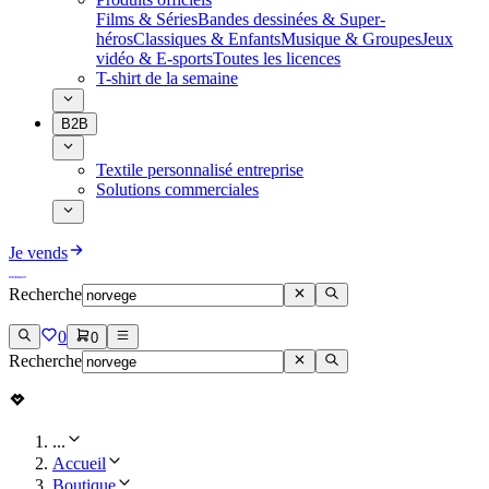
Films & Séries
Bandes dessinées & Super-
héros
Classiques & Enfants
Musique & Groupes
Jeux
vidéo & E-sports
Toutes les licences
T-shirt de la semaine
B2B
Textile personnalisé entreprise
Solutions commerciales
Je vends
Recherche
0
0
Recherche
...
Accueil
Boutique