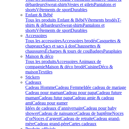
débardeurs
Sweat-shirts
Vestes et gilets
Pantalons et
shorts
Vêtements de sport
Durables
Enfant & Bébé
Tous les produits Enfant & Bébé
Vêtements brodés
T-
shirts & débardeurs
Sweat-shirts
Pantalons et
shorts
Vêtements de sport
Durables
Accessoires
Tous les accessoires
Accessoires brodés
Casquettes &
chapeaux
Sacs et sacs à dos
Chaussettes &
chaussures
Écharpes & tours de cou
Badges
Parapluies
Maison & déco
Tous les produits
Accessoires Animaux de
compagnie
Maison & déco brodé
Cuisine
Déco &
maison
Textiles
Stickers
Cadeaux
Cadeau Homme
Cadeau Femme
Idée cadeau de mariage​
Cadeau pour maman
Cadeau pour papa
Cadeau future
maman
Cadeau futur papa
Cadeau amie & cadeau
ami
Cadeau pour gamer
Idées de cadeaux d’anniversaire
Cadeau pour baby
shower
Cadeau de naissance
Cadeau de baptême
Noces
d’or
Noces d’argent
Cadeau de retraite
Cadeau grand-
mère
Cadeau grand-père
Cartes cadeaux
Produits officiels