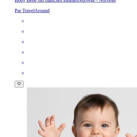
Body Bébé bio manches longues
Norvège - Norvège
Par TravelAround