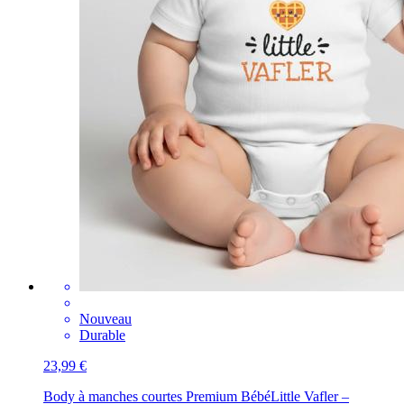
Nouveau
Durable
23,99 €
Body à manches courtes Premium Bébé
Little Vafler –