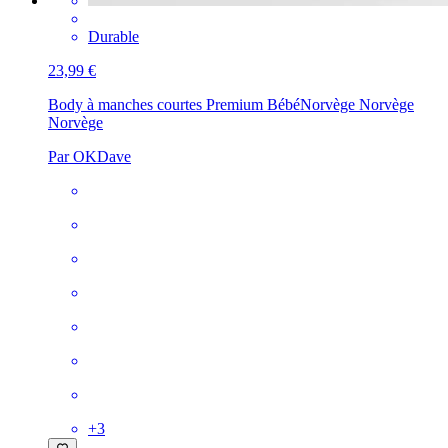
Durable
23,99 €
Body à manches courtes Premium Bébé
Norvège Norvège
Norvège
Par OKDave
+
3