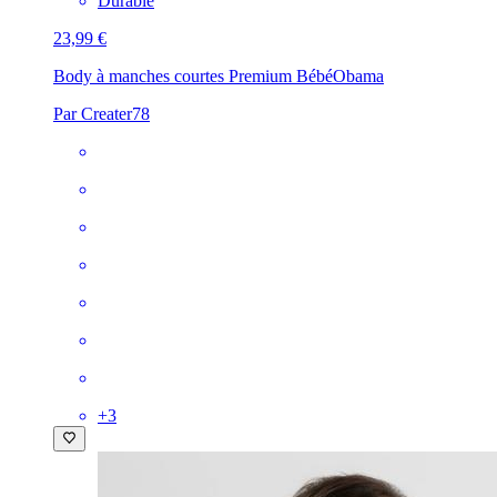
Durable
23,99 €
Body à manches courtes Premium Bébé
Obama
Par Creater78
+
3