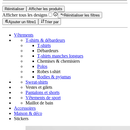
Réinitialiser
Afficher les produits
Afficher tous les designs
Réinitialiser les filtres
Ajouter un filtre
1
Trier par
Vêtements
T-shirts & débardeurs
T-shirts
Débardeurs
T-shirts manches longues
Chemises & chemisiers
Polos
Robes t-shirt
Bodies & pyjamas
Sweat-shirts
Vestes et gilets
Pantalons et shorts
Vêtements de sport
Maillot de bain
Accessoires
Maison & déco
Stickers