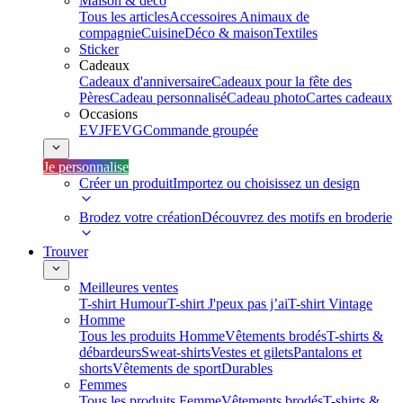
Maison & déco
Tous les articles
Accessoires Animaux de
compagnie
Cuisine
Déco & maison
Textiles
Sticker
Cadeaux
Cadeaux d'anniversaire
Cadeaux pour la fête des
Pères
Cadeau personnalisé
Cadeau photo
Cartes cadeaux
Occasions
EVJF
EVG
Commande groupée
Je personnalise
Créer un produit
Importez ou choisissez un design
Brodez votre création
Découvrez des motifs en broderie
Trouver
Meilleures ventes
T-shirt Humour
T-shirt J'peux pas j’ai
T-shirt Vintage
Homme
Tous les produits Homme
Vêtements brodés
T-shirts &
débardeurs
Sweat-shirts
Vestes et gilets
Pantalons et
shorts
Vêtements de sport
Durables
Femmes
Tous les produits Femme
Vêtements brodés
T-shirts &