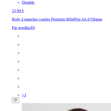
Durable
23,99 €
Body à manches courtes Premium Bébé
Pop Art d’Obama
Par goodluck9
+
3