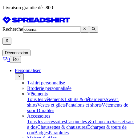
Livraison gratuite dès 80 €
Recherche
Déconnexion
0
0
Personnaliser
T-shirt personnalisé
Broderie personnalisée
Vêtements
Tous les vêtements
T-shirts & débardeurs
Sweat-
shirts
Vestes et gilets
Pantalons et shorts
Vêtements de
sport
Durables
Accessoires
Tous les accessoires
Casquettes & chapeaux
Sacs et sacs
à dos
Chaussettes & chaussures
Écharpes & tours de
cou
Badges
Parapluies