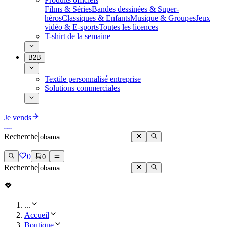
Films & Séries
Bandes dessinées & Super-
héros
Classiques & Enfants
Musique & Groupes
Jeux
vidéo & E-sports
Toutes les licences
T-shirt de la semaine
B2B
Textile personnalisé entreprise
Solutions commerciales
Je vends
Recherche
0
0
Recherche
...
Accueil
Boutique