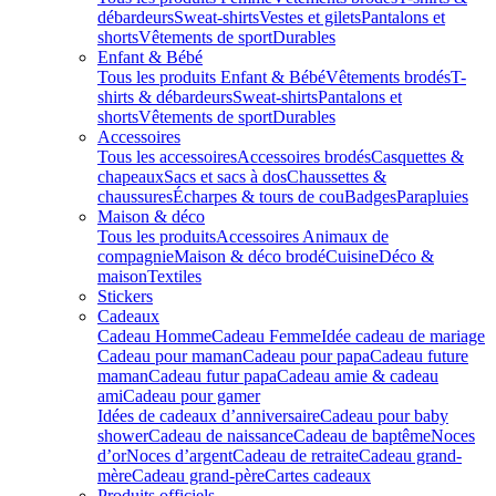
débardeurs
Sweat-shirts
Vestes et gilets
Pantalons et
shorts
Vêtements de sport
Durables
Enfant & Bébé
Tous les produits Enfant & Bébé
Vêtements brodés
T-
shirts & débardeurs
Sweat-shirts
Pantalons et
shorts
Vêtements de sport
Durables
Accessoires
Tous les accessoires
Accessoires brodés
Casquettes &
chapeaux
Sacs et sacs à dos
Chaussettes &
chaussures
Écharpes & tours de cou
Badges
Parapluies
Maison & déco
Tous les produits
Accessoires Animaux de
compagnie
Maison & déco brodé
Cuisine
Déco &
maison
Textiles
Stickers
Cadeaux
Cadeau Homme
Cadeau Femme
Idée cadeau de mariage​
Cadeau pour maman
Cadeau pour papa
Cadeau future
maman
Cadeau futur papa
Cadeau amie & cadeau
ami
Cadeau pour gamer
Idées de cadeaux d’anniversaire
Cadeau pour baby
shower
Cadeau de naissance
Cadeau de baptême
Noces
d’or
Noces d’argent
Cadeau de retraite
Cadeau grand-
mère
Cadeau grand-père
Cartes cadeaux
Produits officiels