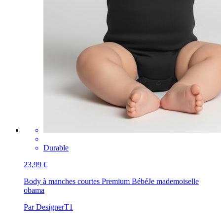
Durable
23,99 €
Body à manches courtes Premium Bébé
Je mademoiselle
obama
Par DesignerT1