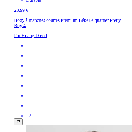
Durable
23,99 €
Body à manches courtes Premium Bébé
Le quartier Pretty
Boy 4
Par Hoang David
+
2