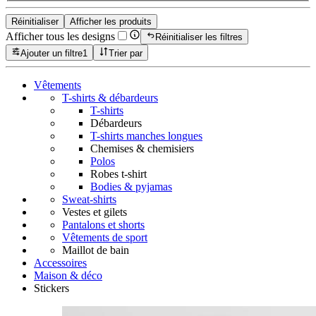
Réinitialiser
Afficher les produits
Afficher tous les designs
Réinitialiser les filtres
Ajouter un filtre
1
Trier par
Vêtements
T-shirts & débardeurs
T-shirts
Débardeurs
T-shirts manches longues
Chemises & chemisiers
Polos
Robes t-shirt
Bodies & pyjamas
Sweat-shirts
Vestes et gilets
Pantalons et shorts
Vêtements de sport
Maillot de bain
Accessoires
Maison & déco
Stickers