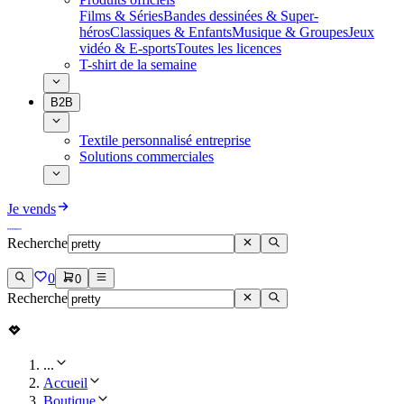
Films & Séries
Bandes dessinées & Super-
héros
Classiques & Enfants
Musique & Groupes
Jeux
vidéo & E-sports
Toutes les licences
T-shirt de la semaine
B2B
Textile personnalisé entreprise
Solutions commerciales
Je vends
Recherche
0
0
Recherche
...
Accueil
Boutique