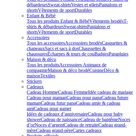
débardeurs
Sweat-shirts
Vestes et gilets
Pantalons et
shorts
Vêtements de sport
Durables
Enfant & Bébé
Tous les produits Enfant & Bébé
Vêtements brodés
T-
shirts & débardeurs
Sweat-shirts
Pantalons et
shorts
Vêtements de sport
Durables
Accessoires
Tous les accessoires
Accessoires brodés
Casquettes &
chapeaux
Sacs et sacs à dos
Chaussettes &
chaussures
Écharpes & tours de cou
Badges
Parapluies
Maison & déco
Tous les produits
Accessoires Animaux de
compagnie
Maison & déco brodé
Cuisine
Déco &
maison
Textiles
Stickers
Cadeaux
Cadeau Homme
Cadeau Femme
Idée cadeau de mariage​
Cadeau pour maman
Cadeau pour papa
Cadeau future
maman
Cadeau futur papa
Cadeau amie & cadeau
ami
Cadeau pour gamer
Idées de cadeaux d’anniversaire
Cadeau pour baby
shower
Cadeau de naissance
Cadeau de baptême
Noces
d’or
Noces d’argent
Cadeau de retraite
Cadeau grand-
mère
Cadeau grand-père
Cartes cadeaux
Produits officiels