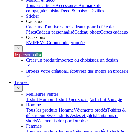
Maison & déco
Tous les articles
Accessoires Animaux de
compagnie
Cuisine
Déco & maison
Textiles
Sticker
Cadeaux
Cadeaux d'anniversaire
Cadeaux pour la fête des
Pères
Cadeau personnalisé
Cadeau photo
Cartes cadeaux
Occasions
EVJF
EVG
Commande groupée
Je personnalise
Créer un produit
Importez ou choisissez un design
Brodez votre création
Découvrez des motifs en broderie
Trouver
Meilleures ventes
T-shirt Humour
T-shirt J'peux pas j’ai
T-shirt Vintage
Homme
Tous les produits Homme
Vêtements brodés
T-shirts &
débardeurs
Sweat-shirts
Vestes et gilets
Pantalons et
shorts
Vêtements de sport
Durables
Femmes
Tous les produits Femme
Vêtements brodés
T-shirts &