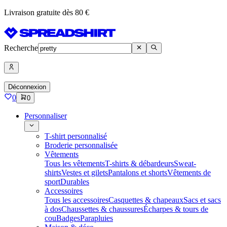
Livraison gratuite dès 80 €
Recherche
Déconnexion
0
0
Personnaliser
T-shirt personnalisé
Broderie personnalisée
Vêtements
Tous les vêtements
T-shirts & débardeurs
Sweat-
shirts
Vestes et gilets
Pantalons et shorts
Vêtements de
sport
Durables
Accessoires
Tous les accessoires
Casquettes & chapeaux
Sacs et sacs
à dos
Chaussettes & chaussures
Écharpes & tours de
cou
Badges
Parapluies