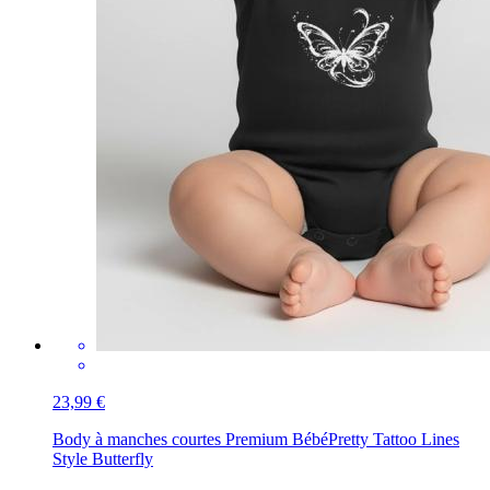
23,99 €
Body à manches courtes Premium Bébé
Pretty Tattoo Lines
Style Butterfly