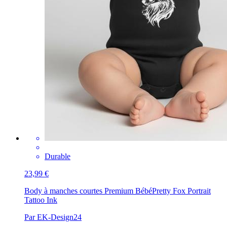
Durable
23,99 €
Body à manches courtes Premium Bébé
Pretty Fox Portrait
Tattoo Ink
Par EK-Design24