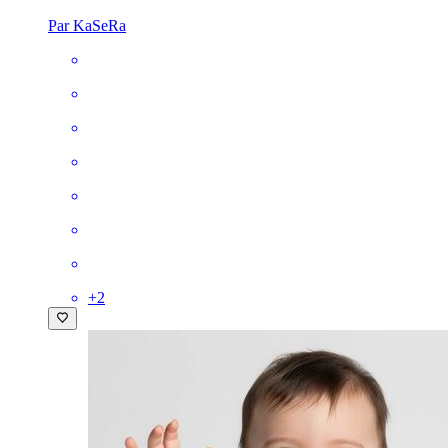
Par KaSeRa
+
2