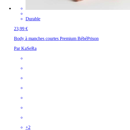
Durable
23,99 €
Body à manches courtes Premium Bébé
Prison
Par KaSeRa
+
2