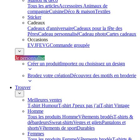
Maison & déco
Tous les articles
Accessoires Animaux de
compagnie
Cuisine
Déco & maison
Textiles
Sticker
Cadeaux
Cadeaux d'anniversaire
Cadeaux pour la fête des
Pères
Cadeau personnalisé
Cadeau photo
Cartes cadeaux
Occasions
EVJF
EVG
Commande groupée
Je personnalise
Créer un produit
Importez ou choisissez un design
Brodez votre création
Découvrez des motifs en broderie
Trouver
Meilleures ventes
T-shirt Humour
T-shirt J'peux pas j’ai
T-shirt Vintage
Homme
Tous les produits Homme
Vêtements brodés
T-shirts &
débardeurs
Sweat-shirts
Vestes et gilets
Pantalons et
shorts
Vêtements de sport
Durables
Femmes
Tous les produits Femme
Vêtements brodés
T-shirts &