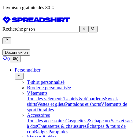
Livraison gratuite dès 80 €
Recherche
Déconnexion
0
0
Personnaliser
T-shirt personnalisé
Broderie personnalisée
Vêtements
Tous les vêtements
T-shirts & débardeurs
Sweat-
shirts
Vestes et gilets
Pantalons et shorts
Vêtements de
sport
Durables
Accessoires
Tous les accessoires
Casquettes & chapeaux
Sacs et sacs
à dos
Chaussettes & chaussures
Écharpes & tours de
cou
Badges
Parapluies