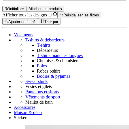
Réinitialiser
Afficher les produits
Afficher tous les designs
Réinitialiser les filtres
Ajouter un filtre
1
Trier par
Vêtements
T-shirts & débardeurs
T-shirts
Débardeurs
T-shirts manches longues
Chemises & chemisiers
Polos
Robes t-shirt
Bodies & pyjamas
Sweat-shirts
Vestes et gilets
Pantalons et shorts
Vêtements de sport
Maillot de bain
Accessoires
Maison & déco
Stickers