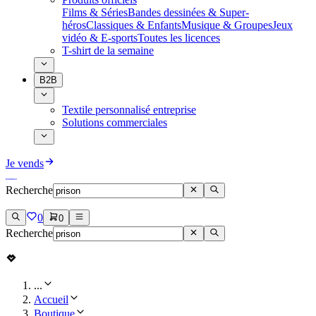
Films & Séries
Bandes dessinées & Super-
héros
Classiques & Enfants
Musique & Groupes
Jeux
vidéo & E-sports
Toutes les licences
T-shirt de la semaine
B2B
Textile personnalisé entreprise
Solutions commerciales
Je vends
Recherche
0
0
Recherche
...
Accueil
Boutique