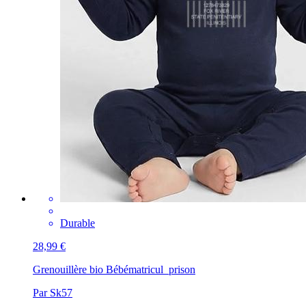
Durable
28,99 €
Grenouillère bio Bébé
matricul_prison
Par Sk57