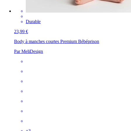
Durable
23,99 €
Body à manches courtes Premium Bébé
prison
Par MeliDesign
+
3