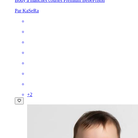
Body à manches courtes Premium Bébé
Prison
Par KaSeRa
+
2