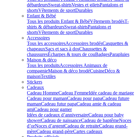
débardeurs
Sweat-shirts
Vestes et gilets
Pantalons et
shorts
Vêtements de sport
Durables
Enfant & Bébé
Tous les produits Enfant & Bébé
Vêtements brodés
T-
shirts & débardeurs
Sweat-shirts
Pantalons et
shorts
Vêtements de sport
Durables
Accessoires
Tous les accessoires
Accessoires brodés
Casquettes &
chapeaux
Sacs et sacs à dos
Chaussettes &
chaussures
Écharpes & tours de cou
Badges
Parapluies
Maison & déco
Tous les produits
Accessoires Animaux de
compagnie
Maison & déco brodé
Cuisine
Déco &
maison
Textiles
Stickers
Cadeaux
Cadeau Homme
Cadeau Femme
Idée cadeau de mariage​
Cadeau pour maman
Cadeau pour papa
Cadeau future
maman
Cadeau futur papa
Cadeau amie & cadeau
ami
Cadeau pour gamer
Idées de cadeaux d’anniversaire
Cadeau pour baby
shower
Cadeau de naissance
Cadeau de baptême
Noces
d’or
Noces d’argent
Cadeau de retraite
Cadeau grand-
mère
Cadeau grand-père
Cartes cadeaux
Produits officiels