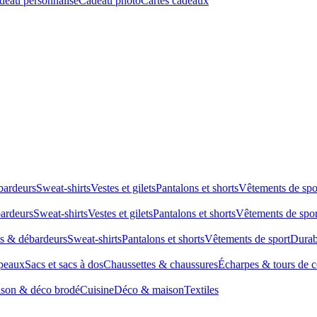
deau personnalisé
Cadeau photo
Cartes cadeaux
bardeurs
Sweat-shirts
Vestes et gilets
Pantalons et shorts
Vêtements de spo
bardeurs
Sweat-shirts
Vestes et gilets
Pantalons et shorts
Vêtements de spor
ts & débardeurs
Sweat-shirts
Pantalons et shorts
Vêtements de sport
Durab
peaux
Sacs et sacs à dos
Chaussettes & chaussures
Écharpes & tours de 
son & déco brodé
Cuisine
Déco & maison
Textiles