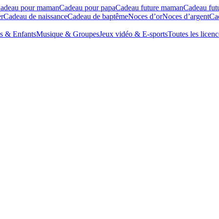
adeau pour maman
Cadeau pour papa
Cadeau future maman
Cadeau fut
r
Cadeau de naissance
Cadeau de baptême
Noces d’or
Noces d’argent
Cad
s & Enfants
Musique & Groupes
Jeux vidéo & E-sports
Toutes les licenc