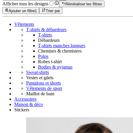
Afficher tous les designs
Réinitialiser les filtres
Ajouter un filtre
1
Trier par
Vêtements
T-shirts & débardeurs
T-shirts
Débardeurs
T-shirts manches longues
Chemises & chemisiers
Polos
Robes t-shirt
Bodies & pyjamas
Sweat-shirts
Vestes et gilets
Pantalons et shorts
Vêtements de sport
Maillot de bain
Accessoires
Maison & déco
Stickers