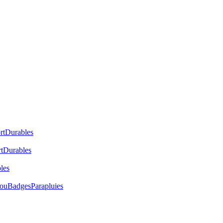
rt
Durables
t
Durables
les
cou
Badges
Parapluies