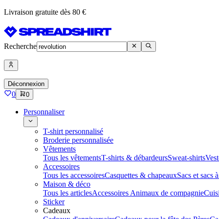
Livraison gratuite dès 80 €
Recherche
Déconnexion
0
0
Personnaliser
T-shirt personnalisé
Broderie personnalisée
Vêtements
Tous les vêtements
T-shirts & débardeurs
Sweat-shirts
Vest
Accessoires
Tous les accessoires
Casquettes & chapeaux
Sacs et sacs 
Maison & déco
Tous les articles
Accessoires Animaux de compagnie
Cuis
Sticker
Cadeaux