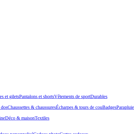
es et gilets
Pantalons et shorts
Vêtements de sport
Durables
à dos
Chaussettes & chaussures
Écharpes & tours de cou
Badges
Parapluie
ine
Déco & maison
Textiles