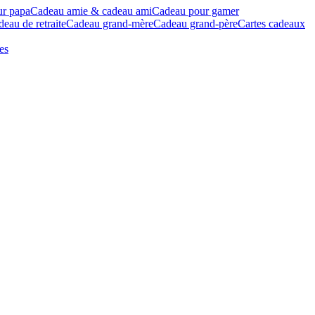
ur papa
Cadeau amie & cadeau ami
Cadeau pour gamer
eau de retraite
Cadeau grand-mère
Cadeau grand-père
Cartes cadeaux
es