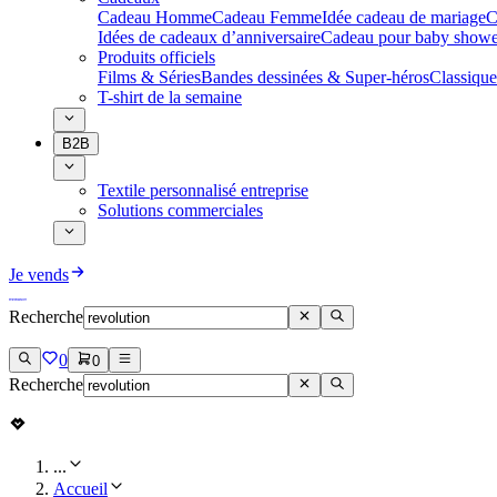
Cadeau Homme
Cadeau Femme
Idée cadeau de mariage​
C
Idées de cadeaux d’anniversaire
Cadeau pour baby showe
Produits officiels
Films & Séries
Bandes dessinées & Super-héros
Classique
T-shirt de la semaine
B2B
Textile personnalisé entreprise
Solutions commerciales
Je vends
Recherche
0
0
Recherche
...
Accueil