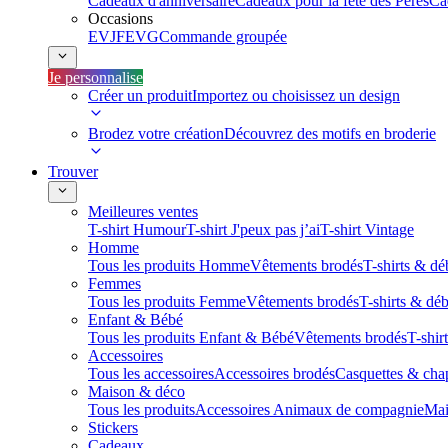
Cadeaux d'anniversaire
Cadeaux pour la fête des Pères
Ca
Occasions
EVJF
EVG
Commande groupée
Je personnalise
Créer un produit
Importez ou choisissez un design
Brodez votre création
Découvrez des motifs en broderie
Trouver
Meilleures ventes
T-shirt Humour
T-shirt J'peux pas j’ai
T-shirt Vintage
Homme
Tous les produits Homme
Vêtements brodés
T-shirts & dé
Femmes
Tous les produits Femme
Vêtements brodés
T-shirts & dé
Enfant & Bébé
Tous les produits Enfant & Bébé
Vêtements brodés
T-shir
Accessoires
Tous les accessoires
Accessoires brodés
Casquettes & cha
Maison & déco
Tous les produits
Accessoires Animaux de compagnie
Mai
Stickers
Cadeaux