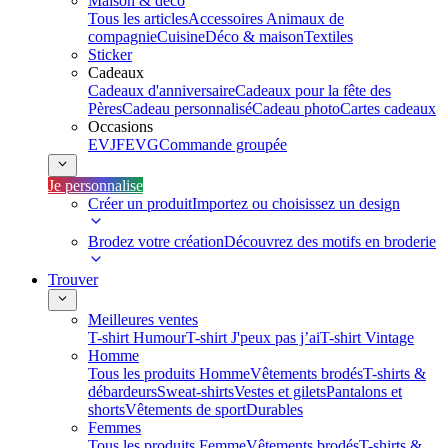
Maison & déco
Tous les articles
Accessoires Animaux de
compagnie
Cuisine
Déco & maison
Textiles
Sticker
Cadeaux
Cadeaux d'anniversaire
Cadeaux pour la fête des
Pères
Cadeau personnalisé
Cadeau photo
Cartes cadeaux
Occasions
EVJF
EVG
Commande groupée
Je personnalise
Créer un produit
Importez ou choisissez un design
Brodez votre création
Découvrez des motifs en broderie
Trouver
Meilleures ventes
T-shirt Humour
T-shirt J'peux pas j’ai
T-shirt Vintage
Homme
Tous les produits Homme
Vêtements brodés
T-shirts &
débardeurs
Sweat-shirts
Vestes et gilets
Pantalons et
shorts
Vêtements de sport
Durables
Femmes
Tous les produits Femme
Vêtements brodés
T-shirts &