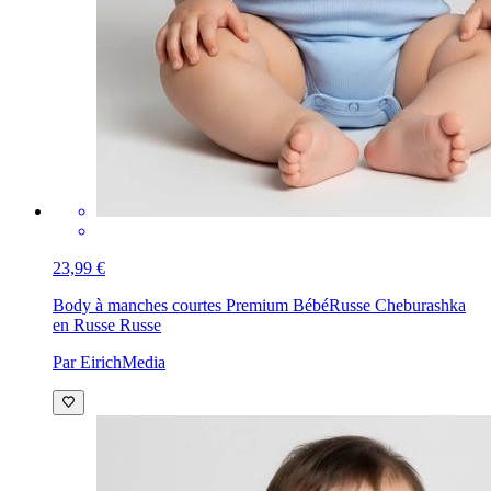
23,99 €
Body à manches courtes Premium Bébé
Russe Cheburashka
en Russe Russe
Par EirichMedia