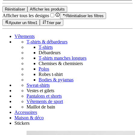
Réinitialiser
Afficher les produits
Afficher tous les designs
Réinitialiser les filtres
Ajouter un filtre
1
Trier par
Vêtements
T-shirts & débardeurs
T-shirts
Débardeurs
T-shirts manches longues
Chemises & chemisiers
Polos
Robes t-shirt
Bodies & pyjamas
Sweat-shirts
Vestes et gilets
Pantalons et shorts
Vêtements de sport
Maillot de bain
Accessoires
Maison & déco
Stickers