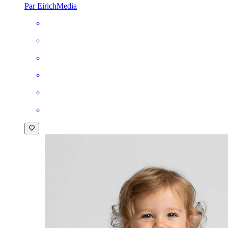
Par EirichMedia