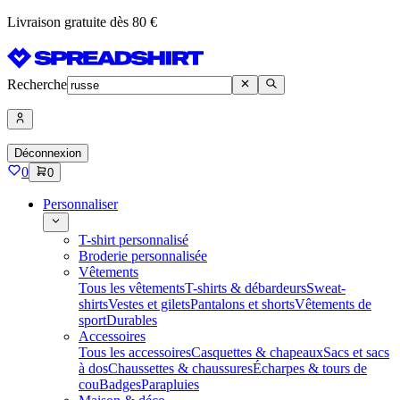
Livraison gratuite dès 80 €
Recherche
Déconnexion
0
0
Personnaliser
T-shirt personnalisé
Broderie personnalisée
Vêtements
Tous les vêtements
T-shirts & débardeurs
Sweat-
shirts
Vestes et gilets
Pantalons et shorts
Vêtements de
sport
Durables
Accessoires
Tous les accessoires
Casquettes & chapeaux
Sacs et sacs
à dos
Chaussettes & chaussures
Écharpes & tours de
cou
Badges
Parapluies