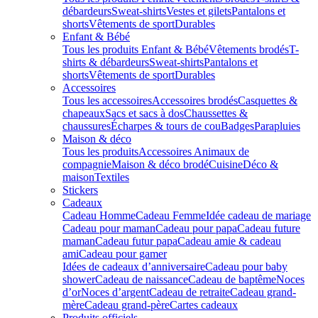
débardeurs
Sweat-shirts
Vestes et gilets
Pantalons et
shorts
Vêtements de sport
Durables
Enfant & Bébé
Tous les produits Enfant & Bébé
Vêtements brodés
T-
shirts & débardeurs
Sweat-shirts
Pantalons et
shorts
Vêtements de sport
Durables
Accessoires
Tous les accessoires
Accessoires brodés
Casquettes &
chapeaux
Sacs et sacs à dos
Chaussettes &
chaussures
Écharpes & tours de cou
Badges
Parapluies
Maison & déco
Tous les produits
Accessoires Animaux de
compagnie
Maison & déco brodé
Cuisine
Déco &
maison
Textiles
Stickers
Cadeaux
Cadeau Homme
Cadeau Femme
Idée cadeau de mariage​
Cadeau pour maman
Cadeau pour papa
Cadeau future
maman
Cadeau futur papa
Cadeau amie & cadeau
ami
Cadeau pour gamer
Idées de cadeaux d’anniversaire
Cadeau pour baby
shower
Cadeau de naissance
Cadeau de baptême
Noces
d’or
Noces d’argent
Cadeau de retraite
Cadeau grand-
mère
Cadeau grand-père
Cartes cadeaux
Produits officiels