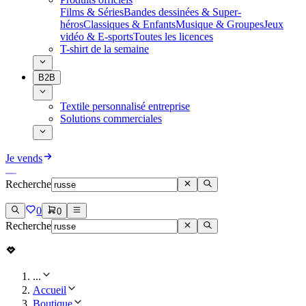
Films & Séries
Bandes dessinées & Super-
héros
Classiques & Enfants
Musique & Groupes
Jeux
vidéo & E-sports
Toutes les licences
T-shirt de la semaine
B2B
Textile personnalisé entreprise
Solutions commerciales
Je vends
Recherche
0
0
Recherche
...
Accueil
Boutique