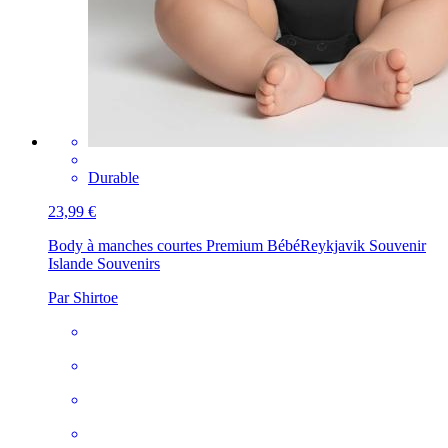
Durable
23,99 €
Body à manches courtes Premium Bébé
Reykjavik Souvenir
Islande Souvenirs
Par Shirtoe