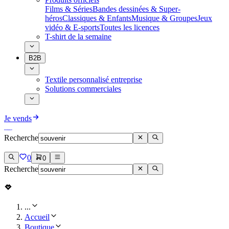
Films & Séries
Bandes dessinées & Super-
héros
Classiques & Enfants
Musique & Groupes
Jeux
vidéo & E-sports
Toutes les licences
T-shirt de la semaine
B2B
Textile personnalisé entreprise
Solutions commerciales
Je vends
Recherche
0
0
Recherche
...
Accueil
Boutique