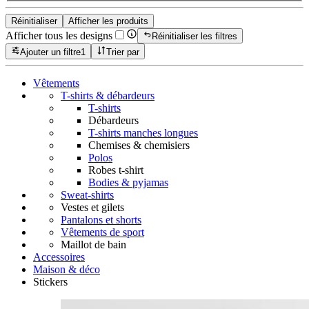
Réinitialiser
Afficher les produits
Afficher tous les designs
Réinitialiser les filtres
Ajouter un filtre
1
Trier par
Vêtements
T-shirts & débardeurs
T-shirts
Débardeurs
T-shirts manches longues
Chemises & chemisiers
Polos
Robes t-shirt
Bodies & pyjamas
Sweat-shirts
Vestes et gilets
Pantalons et shorts
Vêtements de sport
Maillot de bain
Accessoires
Maison & déco
Stickers