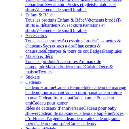
débardeurs
Sweat-shirts
Vestes et gilets
Pantalons et
shorts
Vêtements de sport
Durables
Enfant & Bébé
Tous les produits Enfant & Bébé
Vêtements brodés
T-
shirts & débardeurs
Sweat-shirts
Pantalons et
shorts
Vêtements de sport
Durables
Accessoires
Tous les accessoires
Accessoires brodés
Casquettes &
chapeaux
Sacs et sacs à dos
Chaussettes &
chaussures
Écharpes & tours de cou
Badges
Parapluies
Maison & déco
Tous les produits
Accessoires Animaux de
compagnie
Maison & déco brodé
Cuisine
Déco &
maison
Textiles
Stickers
Cadeaux
Cadeau Homme
Cadeau Femme
Idée cadeau de mariage​
Cadeau pour maman
Cadeau pour papa
Cadeau future
maman
Cadeau futur papa
Cadeau amie & cadeau
ami
Cadeau pour gamer
Idées de cadeaux d’anniversaire
Cadeau pour baby
shower
Cadeau de naissance
Cadeau de baptême
Noces
d’or
Noces d’argent
Cadeau de retraite
Cadeau grand-
mère
Cadeau grand-père
Cartes cadeaux
Produits officiels