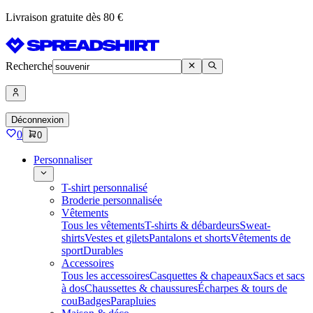
Livraison gratuite dès 80 €
Recherche
Déconnexion
0
0
Personnaliser
T-shirt personnalisé
Broderie personnalisée
Vêtements
Tous les vêtements
T-shirts & débardeurs
Sweat-
shirts
Vestes et gilets
Pantalons et shorts
Vêtements de
sport
Durables
Accessoires
Tous les accessoires
Casquettes & chapeaux
Sacs et sacs
à dos
Chaussettes & chaussures
Écharpes & tours de
cou
Badges
Parapluies