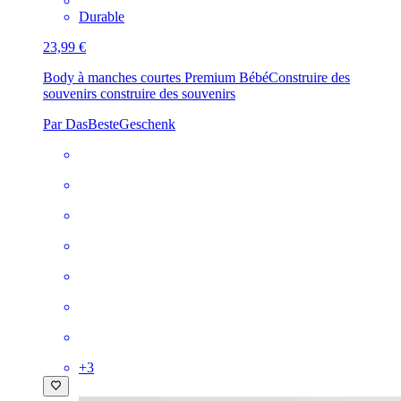
Durable
23,99 €
Body à manches courtes Premium Bébé
Construire des
souvenirs construire des souvenirs
Par DasBesteGeschenk
+
3