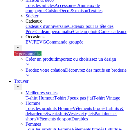
Maison & déco
Tous les articles
Accessoires Animaux de
compagnie
Cuisine
Déco & maison
Textiles
Sticker
Cadeaux
Cadeaux d'anniversaire
Cadeaux pour la fête des
Pères
Cadeau personnalisé
Cadeau photo
Cartes cadeaux
Occasions
EVJF
EVG
Commande groupée
Je personnalise
Créer un produit
Importez ou choisissez un design
Brodez votre création
Découvrez des motifs en broderie
Trouver
Meilleures ventes
T-shirt Humour
T-shirt J'peux pas j’ai
T-shirt Vintage
Homme
Tous les produits Homme
Vêtements brodés
T-shirts &
débardeurs
Sweat-shirts
Vestes et gilets
Pantalons et
shorts
Vêtements de sport
Durables
Femmes
Tous les produits Femme
Vêtements brodés
T-shirts &