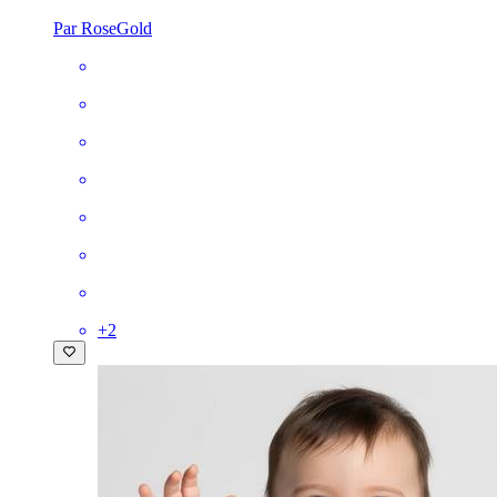
Par RoseGold
+
2