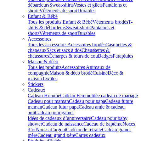
débardeurs
Sweat-shirts
Vestes et gilets
Pantalons et
shorts
Vêtements de sport
Durables
Enfant & Bébé
Tous les produits Enfant & Bébé
Vêtements brodés
T-
shirts & débardeurs
Sweat-shirts
Pantalons et
shorts
Vêtements de sport
Durables
Accessoires
Tous les accessoires
Accessoires brodés
Casquettes &
chapeaux
Sacs et sacs à dos
Chaussettes &
chaussures
Écharpes & tours de cou
Badges
Parapluies
Maison & déco
Tous les produits
Accessoires Animaux de
compagnie
Maison & déco brodé
Cuisine
Déco &
maison
Textiles
Stickers
Cadeaux
Cadeau Homme
Cadeau Femme
Idée cadeau de mariage​
Cadeau pour maman
Cadeau pour papa
Cadeau future
maman
Cadeau futur papa
Cadeau amie & cadeau
ami
Cadeau pour gamer
Idées de cadeaux d’anniversaire
Cadeau pour baby
shower
Cadeau de naissance
Cadeau de baptême
Noces
d’or
Noces d’argent
Cadeau de retraite
Cadeau grand-
mère
Cadeau grand-père
Cartes cadeaux
Produits officiels