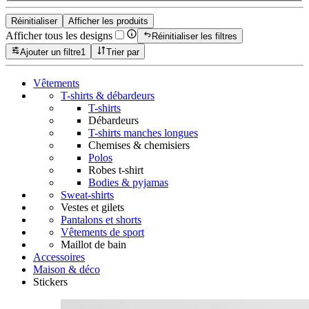
Réinitialiser
Afficher les produits
Afficher tous les designs
Réinitialiser les filtres
Ajouter un filtre
1
Trier par
Vêtements
T-shirts & débardeurs
T-shirts
Débardeurs
T-shirts manches longues
Chemises & chemisiers
Polos
Robes t-shirt
Bodies & pyjamas
Sweat-shirts
Vestes et gilets
Pantalons et shorts
Vêtements de sport
Maillot de bain
Accessoires
Maison & déco
Stickers