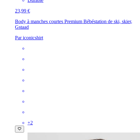
Durable
23,99 €
Body à manches courtes Premium Bébé
station de ski, skier,
Gstaad
Par iconicshirt
+
2