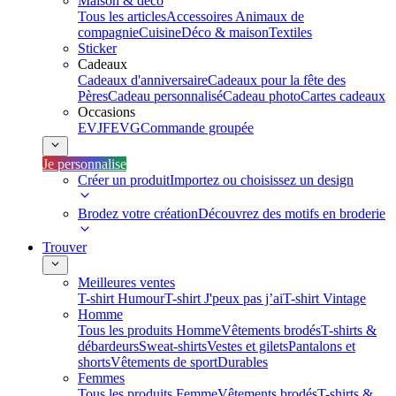
Maison & déco
Tous les articles
Accessoires Animaux de
compagnie
Cuisine
Déco & maison
Textiles
Sticker
Cadeaux
Cadeaux d'anniversaire
Cadeaux pour la fête des
Pères
Cadeau personnalisé
Cadeau photo
Cartes cadeaux
Occasions
EVJF
EVG
Commande groupée
Je personnalise
Créer un produit
Importez ou choisissez un design
Brodez votre création
Découvrez des motifs en broderie
Trouver
Meilleures ventes
T-shirt Humour
T-shirt J'peux pas j’ai
T-shirt Vintage
Homme
Tous les produits Homme
Vêtements brodés
T-shirts &
débardeurs
Sweat-shirts
Vestes et gilets
Pantalons et
shorts
Vêtements de sport
Durables
Femmes
Tous les produits Femme
Vêtements brodés
T-shirts &