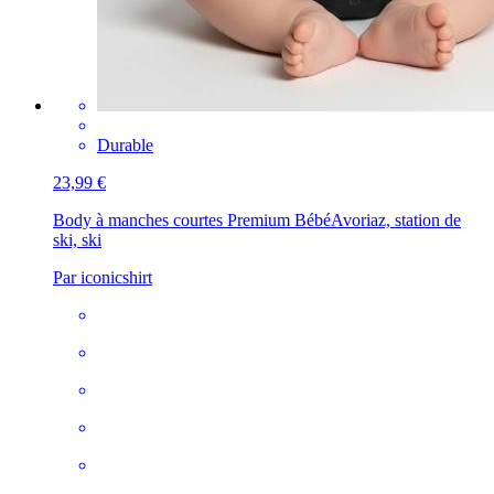
Durable
23,99 €
Body à manches courtes Premium Bébé
Avoriaz, station de
ski, ski
Par iconicshirt