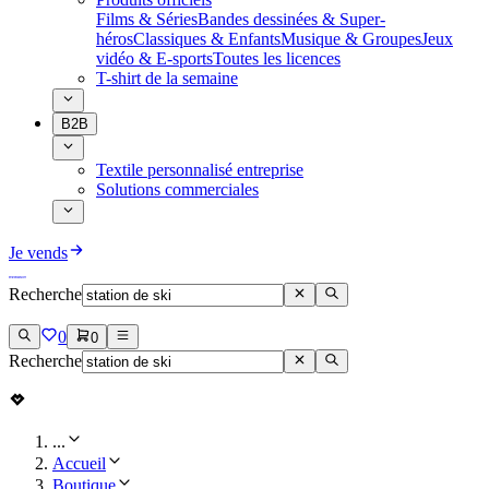
Films & Séries
Bandes dessinées & Super-
héros
Classiques & Enfants
Musique & Groupes
Jeux
vidéo & E-sports
Toutes les licences
T-shirt de la semaine
B2B
Textile personnalisé entreprise
Solutions commerciales
Je vends
Recherche
0
0
Recherche
...
Accueil
Boutique