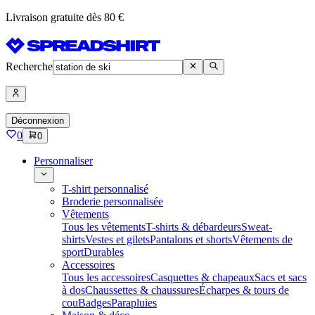
Livraison gratuite dès 80 €
Recherche
Déconnexion
0
0
Personnaliser
T-shirt personnalisé
Broderie personnalisée
Vêtements
Tous les vêtements
T-shirts & débardeurs
Sweat-
shirts
Vestes et gilets
Pantalons et shorts
Vêtements de
sport
Durables
Accessoires
Tous les accessoires
Casquettes & chapeaux
Sacs et sacs
à dos
Chaussettes & chaussures
Écharpes & tours de
cou
Badges
Parapluies