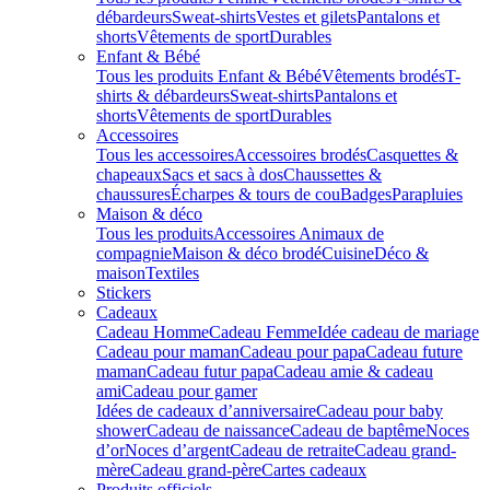
débardeurs
Sweat-shirts
Vestes et gilets
Pantalons et
shorts
Vêtements de sport
Durables
Enfant & Bébé
Tous les produits Enfant & Bébé
Vêtements brodés
T-
shirts & débardeurs
Sweat-shirts
Pantalons et
shorts
Vêtements de sport
Durables
Accessoires
Tous les accessoires
Accessoires brodés
Casquettes &
chapeaux
Sacs et sacs à dos
Chaussettes &
chaussures
Écharpes & tours de cou
Badges
Parapluies
Maison & déco
Tous les produits
Accessoires Animaux de
compagnie
Maison & déco brodé
Cuisine
Déco &
maison
Textiles
Stickers
Cadeaux
Cadeau Homme
Cadeau Femme
Idée cadeau de mariage​
Cadeau pour maman
Cadeau pour papa
Cadeau future
maman
Cadeau futur papa
Cadeau amie & cadeau
ami
Cadeau pour gamer
Idées de cadeaux d’anniversaire
Cadeau pour baby
shower
Cadeau de naissance
Cadeau de baptême
Noces
d’or
Noces d’argent
Cadeau de retraite
Cadeau grand-
mère
Cadeau grand-père
Cartes cadeaux
Produits officiels