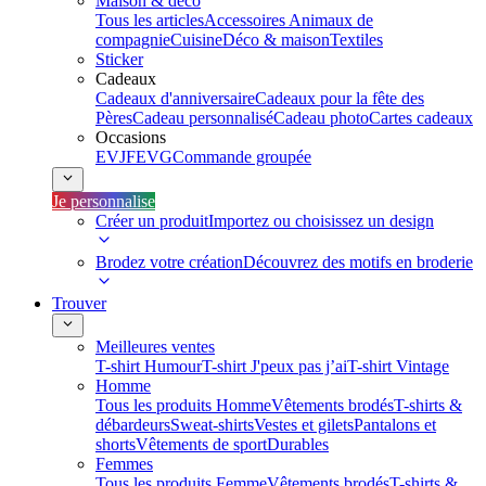
Maison & déco
Tous les articles
Accessoires Animaux de
compagnie
Cuisine
Déco & maison
Textiles
Sticker
Cadeaux
Cadeaux d'anniversaire
Cadeaux pour la fête des
Pères
Cadeau personnalisé
Cadeau photo
Cartes cadeaux
Occasions
EVJF
EVG
Commande groupée
Je personnalise
Créer un produit
Importez ou choisissez un design
Brodez votre création
Découvrez des motifs en broderie
Trouver
Meilleures ventes
T-shirt Humour
T-shirt J'peux pas j’ai
T-shirt Vintage
Homme
Tous les produits Homme
Vêtements brodés
T-shirts &
débardeurs
Sweat-shirts
Vestes et gilets
Pantalons et
shorts
Vêtements de sport
Durables
Femmes
Tous les produits Femme
Vêtements brodés
T-shirts &