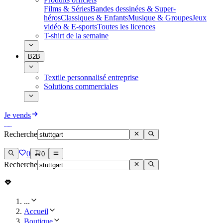
Films & Séries
Bandes dessinées & Super-
héros
Classiques & Enfants
Musique & Groupes
Jeux
vidéo & E-sports
Toutes les licences
T-shirt de la semaine
B2B
Textile personnalisé entreprise
Solutions commerciales
Je vends
Recherche
0
0
Recherche
...
Accueil
Boutique