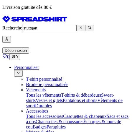
Livraison gratuite dès 80 €
Recherche
Déconnexion
0
0
Personnaliser
T-shirt personnalisé
Broderie personnalisée
Vêtements
Tous les vêtements
T-shirts & débardeurs
Sweat-
shirts
Vestes et gilets
Pantalons et shorts
Vêtements de
sport
Durables
Accessoires
Tous les accessoires
Casquettes & chapeaux
Sacs et sacs
à dos
Chaussettes & chaussures
Écharpes & tours de
cou
Badges
Parapluies