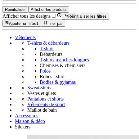
Réinitialiser
Afficher les produits
Afficher tous les designs
Réinitialiser les filtres
Ajouter un filtre
1
Trier par
Vêtements
T-shirts & débardeurs
T-shirts
Débardeurs
T-shirts manches longues
Chemises & chemisiers
Polos
Robes t-shirt
Bodies & pyjamas
Sweat-shirts
Vestes et gilets
Pantalons et shorts
Vêtements de sport
Maillot de bain
Accessoires
Maison & déco
Stickers