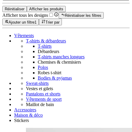
Réinitialiser
Afficher les produits
Afficher tous les designs
Réinitialiser les filtres
Ajouter un filtre
1
Trier par
Vêtements
T-shirts & débardeurs
T-shirts
Débardeurs
T-shirts manches longues
Chemises & chemisiers
Polos
Robes t-shirt
Bodies & pyjamas
Sweat-shirts
Vestes et gilets
Pantalons et shorts
Vêtements de sport
Maillot de bain
Accessoires
Maison & déco
Stickers