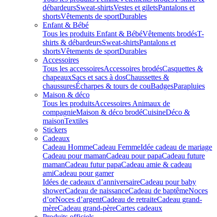
débardeurs
Sweat-shirts
Vestes et gilets
Pantalons et
shorts
Vêtements de sport
Durables
Enfant & Bébé
Tous les produits Enfant & Bébé
Vêtements brodés
T-
shirts & débardeurs
Sweat-shirts
Pantalons et
shorts
Vêtements de sport
Durables
Accessoires
Tous les accessoires
Accessoires brodés
Casquettes &
chapeaux
Sacs et sacs à dos
Chaussettes &
chaussures
Écharpes & tours de cou
Badges
Parapluies
Maison & déco
Tous les produits
Accessoires Animaux de
compagnie
Maison & déco brodé
Cuisine
Déco &
maison
Textiles
Stickers
Cadeaux
Cadeau Homme
Cadeau Femme
Idée cadeau de mariage​
Cadeau pour maman
Cadeau pour papa
Cadeau future
maman
Cadeau futur papa
Cadeau amie & cadeau
ami
Cadeau pour gamer
Idées de cadeaux d’anniversaire
Cadeau pour baby
shower
Cadeau de naissance
Cadeau de baptême
Noces
d’or
Noces d’argent
Cadeau de retraite
Cadeau grand-
mère
Cadeau grand-père
Cartes cadeaux
Produits officiels