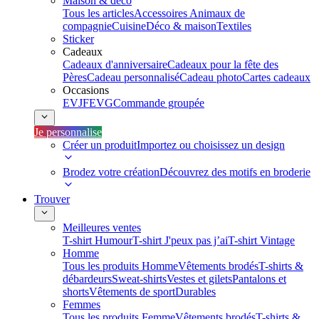
Maison & déco
Tous les articles
Accessoires Animaux de
compagnie
Cuisine
Déco & maison
Textiles
Sticker
Cadeaux
Cadeaux d'anniversaire
Cadeaux pour la fête des
Pères
Cadeau personnalisé
Cadeau photo
Cartes cadeaux
Occasions
EVJF
EVG
Commande groupée
Je personnalise
Créer un produit
Importez ou choisissez un design
Brodez votre création
Découvrez des motifs en broderie
Trouver
Meilleures ventes
T-shirt Humour
T-shirt J'peux pas j’ai
T-shirt Vintage
Homme
Tous les produits Homme
Vêtements brodés
T-shirts &
débardeurs
Sweat-shirts
Vestes et gilets
Pantalons et
shorts
Vêtements de sport
Durables
Femmes
Tous les produits Femme
Vêtements brodés
T-shirts &