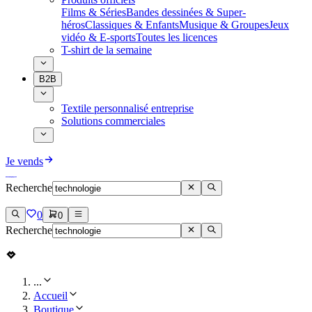
Films & Séries
Bandes dessinées & Super-
héros
Classiques & Enfants
Musique & Groupes
Jeux
vidéo & E-sports
Toutes les licences
T-shirt de la semaine
B2B
Textile personnalisé entreprise
Solutions commerciales
Je vends
Recherche
0
0
Recherche
...
Accueil
Boutique