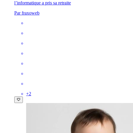
l’informatique a pris sa retraite
Par fraxoweb
+
2