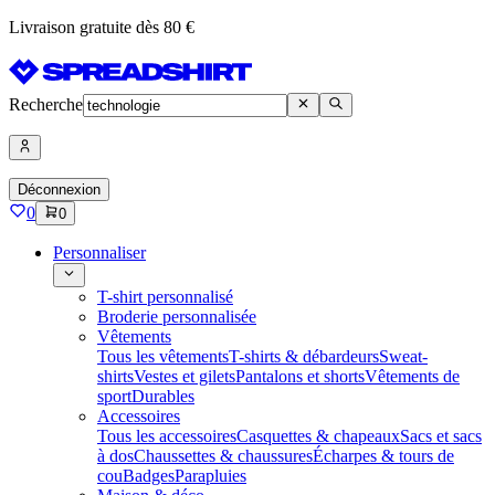
Livraison gratuite dès 80 €
Recherche
Déconnexion
0
0
Personnaliser
T-shirt personnalisé
Broderie personnalisée
Vêtements
Tous les vêtements
T-shirts & débardeurs
Sweat-
shirts
Vestes et gilets
Pantalons et shorts
Vêtements de
sport
Durables
Accessoires
Tous les accessoires
Casquettes & chapeaux
Sacs et sacs
à dos
Chaussettes & chaussures
Écharpes & tours de
cou
Badges
Parapluies