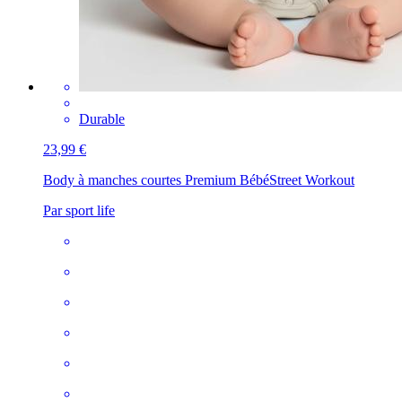
Durable
23,99 €
Body à manches courtes Premium Bébé
Street Workout
Par sport life