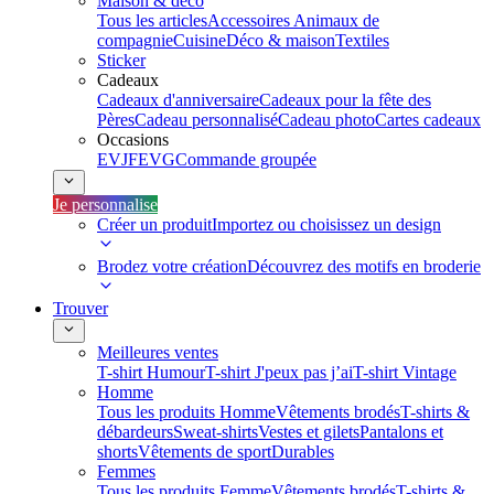
Maison & déco
Tous les articles
Accessoires Animaux de
compagnie
Cuisine
Déco & maison
Textiles
Sticker
Cadeaux
Cadeaux d'anniversaire
Cadeaux pour la fête des
Pères
Cadeau personnalisé
Cadeau photo
Cartes cadeaux
Occasions
EVJF
EVG
Commande groupée
Je personnalise
Créer un produit
Importez ou choisissez un design
Brodez votre création
Découvrez des motifs en broderie
Trouver
Meilleures ventes
T-shirt Humour
T-shirt J'peux pas j’ai
T-shirt Vintage
Homme
Tous les produits Homme
Vêtements brodés
T-shirts &
débardeurs
Sweat-shirts
Vestes et gilets
Pantalons et
shorts
Vêtements de sport
Durables
Femmes
Tous les produits Femme
Vêtements brodés
T-shirts &