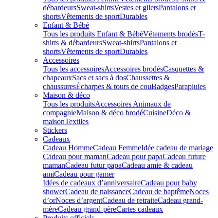
débardeurs
Sweat-shirts
Vestes et gilets
Pantalons et
shorts
Vêtements de sport
Durables
Enfant & Bébé
Tous les produits Enfant & Bébé
Vêtements brodés
T-
shirts & débardeurs
Sweat-shirts
Pantalons et
shorts
Vêtements de sport
Durables
Accessoires
Tous les accessoires
Accessoires brodés
Casquettes &
chapeaux
Sacs et sacs à dos
Chaussettes &
chaussures
Écharpes & tours de cou
Badges
Parapluies
Maison & déco
Tous les produits
Accessoires Animaux de
compagnie
Maison & déco brodé
Cuisine
Déco &
maison
Textiles
Stickers
Cadeaux
Cadeau Homme
Cadeau Femme
Idée cadeau de mariage​
Cadeau pour maman
Cadeau pour papa
Cadeau future
maman
Cadeau futur papa
Cadeau amie & cadeau
ami
Cadeau pour gamer
Idées de cadeaux d’anniversaire
Cadeau pour baby
shower
Cadeau de naissance
Cadeau de baptême
Noces
d’or
Noces d’argent
Cadeau de retraite
Cadeau grand-
mère
Cadeau grand-père
Cartes cadeaux
Produits officiels