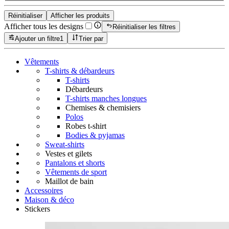
Réinitialiser
Afficher les produits
Afficher tous les designs
Réinitialiser les filtres
Ajouter un filtre
1
Trier par
Vêtements
T-shirts & débardeurs
T-shirts
Débardeurs
T-shirts manches longues
Chemises & chemisiers
Polos
Robes t-shirt
Bodies & pyjamas
Sweat-shirts
Vestes et gilets
Pantalons et shorts
Vêtements de sport
Maillot de bain
Accessoires
Maison & déco
Stickers