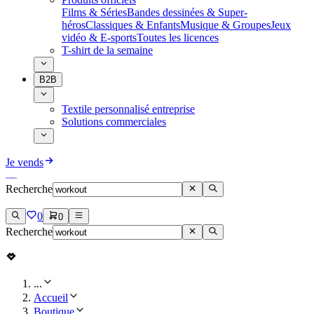
Films & Séries
Bandes dessinées & Super-
héros
Classiques & Enfants
Musique & Groupes
Jeux
vidéo & E-sports
Toutes les licences
T-shirt de la semaine
B2B
Textile personnalisé entreprise
Solutions commerciales
Je vends
Recherche
0
0
Recherche
...
Accueil
Boutique