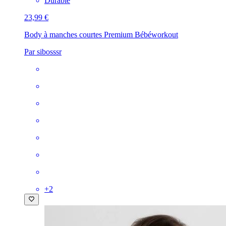
Durable
23,99 €
Body à manches courtes Premium Bébé
workout
Par sibosssr
+
2