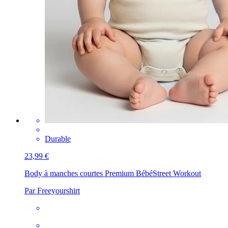
Durable
23,99 €
Body à manches courtes Premium Bébé
Street Workout
Par Freeyourshirt