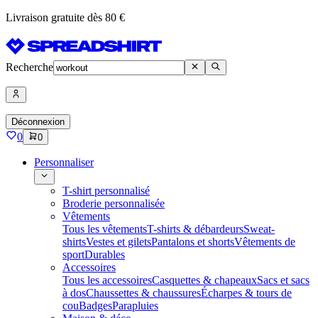
Livraison gratuite dès 80 €
Recherche
Déconnexion
0
0
Personnaliser
T-shirt personnalisé
Broderie personnalisée
Vêtements
Tous les vêtements
T-shirts & débardeurs
Sweat-
shirts
Vestes et gilets
Pantalons et shorts
Vêtements de
sport
Durables
Accessoires
Tous les accessoires
Casquettes & chapeaux
Sacs et sacs
à dos
Chaussettes & chaussures
Écharpes & tours de
cou
Badges
Parapluies