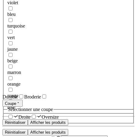
violet
bleu
turquoise
vert
jaune
beige
marron
orange
rouge
Durable
Broderie
Coupe
rose
Sélectionner une coupe
Droite
Oversize
Réinitialiser
Afficher les produits
Réinitialiser
Afficher les produits