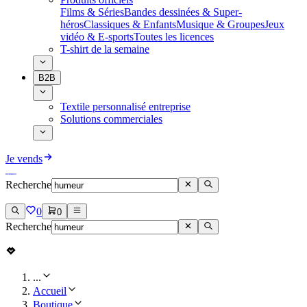
Films & Séries
Bandes dessinées & Super-
héros
Classiques & Enfants
Musique & Groupes
Jeux
vidéo & E-sports
Toutes les licences
T-shirt de la semaine
B2B
Textile personnalisé entreprise
Solutions commerciales
Je vends
Recherche
0
0
Recherche
...
Accueil
Boutique