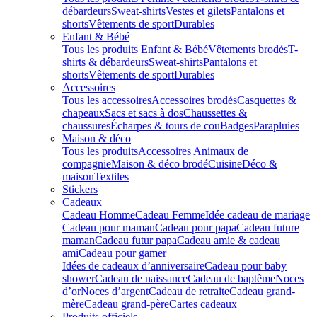
débardeurs
Sweat-shirts
Vestes et gilets
Pantalons et
shorts
Vêtements de sport
Durables
Enfant & Bébé
Tous les produits Enfant & Bébé
Vêtements brodés
T-
shirts & débardeurs
Sweat-shirts
Pantalons et
shorts
Vêtements de sport
Durables
Accessoires
Tous les accessoires
Accessoires brodés
Casquettes &
chapeaux
Sacs et sacs à dos
Chaussettes &
chaussures
Écharpes & tours de cou
Badges
Parapluies
Maison & déco
Tous les produits
Accessoires Animaux de
compagnie
Maison & déco brodé
Cuisine
Déco &
maison
Textiles
Stickers
Cadeaux
Cadeau Homme
Cadeau Femme
Idée cadeau de mariage​
Cadeau pour maman
Cadeau pour papa
Cadeau future
maman
Cadeau futur papa
Cadeau amie & cadeau
ami
Cadeau pour gamer
Idées de cadeaux d’anniversaire
Cadeau pour baby
shower
Cadeau de naissance
Cadeau de baptême
Noces
d’or
Noces d’argent
Cadeau de retraite
Cadeau grand-
mère
Cadeau grand-père
Cartes cadeaux
Produits officiels