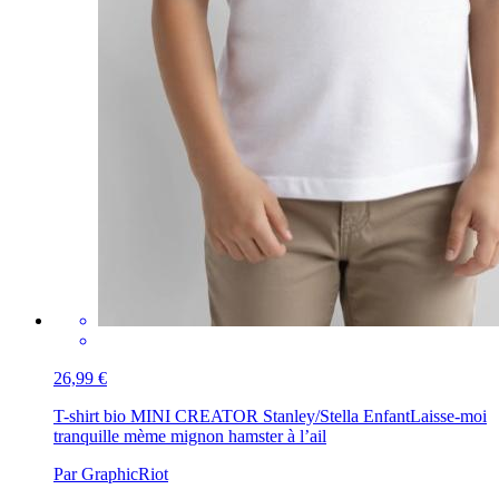
26,99 €
T-shirt bio MINI CREATOR Stanley/Stella Enfant
Laisse-moi
tranquille mème mignon hamster à l’ail
Par GraphicRiot