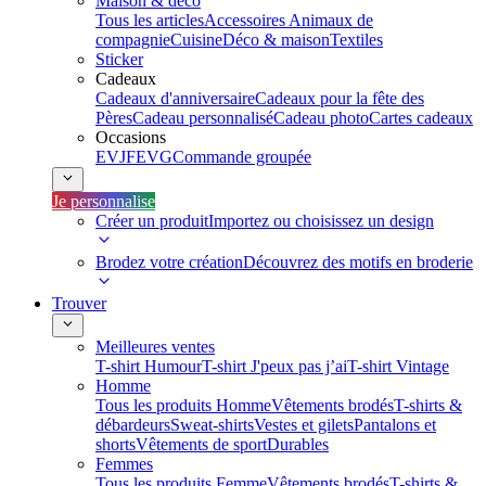
Maison & déco
Tous les articles
Accessoires Animaux de
compagnie
Cuisine
Déco & maison
Textiles
Sticker
Cadeaux
Cadeaux d'anniversaire
Cadeaux pour la fête des
Pères
Cadeau personnalisé
Cadeau photo
Cartes cadeaux
Occasions
EVJF
EVG
Commande groupée
Je personnalise
Créer un produit
Importez ou choisissez un design
Brodez votre création
Découvrez des motifs en broderie
Trouver
Meilleures ventes
T-shirt Humour
T-shirt J'peux pas j’ai
T-shirt Vintage
Homme
Tous les produits Homme
Vêtements brodés
T-shirts &
débardeurs
Sweat-shirts
Vestes et gilets
Pantalons et
shorts
Vêtements de sport
Durables
Femmes
Tous les produits Femme
Vêtements brodés
T-shirts &