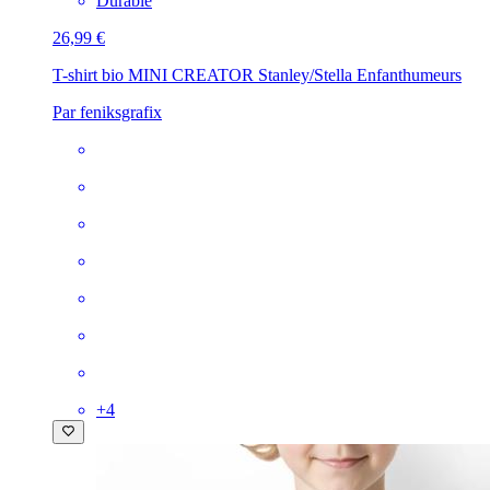
Durable
26,99 €
T-shirt bio MINI CREATOR Stanley/Stella Enfant
humeurs
Par feniksgrafix
+
4