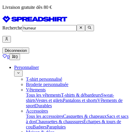
Livraison gratuite dès 80 €
Recherche
Déconnexion
0
0
Personnaliser
T-shirt personnalisé
Broderie personnalisée
Vêtements
Tous les vêtements
T-shirts & débardeurs
Sweat-
shirts
Vestes et gilets
Pantalons et shorts
Vêtements de
sport
Durables
Accessoires
Tous les accessoires
Casquettes & chapeaux
Sacs et sacs
à dos
Chaussettes & chaussures
Écharpes & tours de
cou
Badges
Parapluies