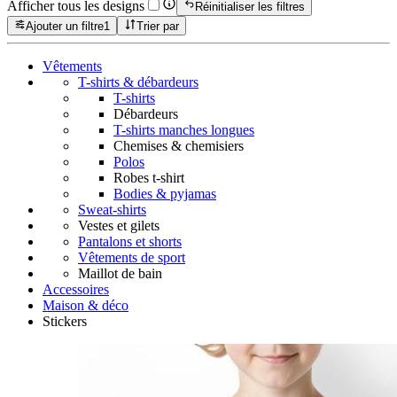
Afficher tous les designs
Réinitialiser les filtres
Ajouter un filtre
1
Trier par
Vêtements
T-shirts & débardeurs
T-shirts
Débardeurs
T-shirts manches longues
Chemises & chemisiers
Polos
Robes t-shirt
Bodies & pyjamas
Sweat-shirts
Vestes et gilets
Pantalons et shorts
Vêtements de sport
Maillot de bain
Accessoires
Maison & déco
Stickers