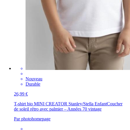
Nouveau
Durable
26,99 €
T-shirt bio MINI CREATOR Stanley/Stella Enfant
Coucher
de soleil rétro avec palmier – Années 70 vintage
Par photohomepage