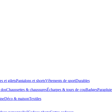
es et gilets
Pantalons et shorts
Vêtements de sport
Durables
à dos
Chaussettes & chaussures
Écharpes & tours de cou
Badges
Parapluie
ine
Déco & maison
Textiles