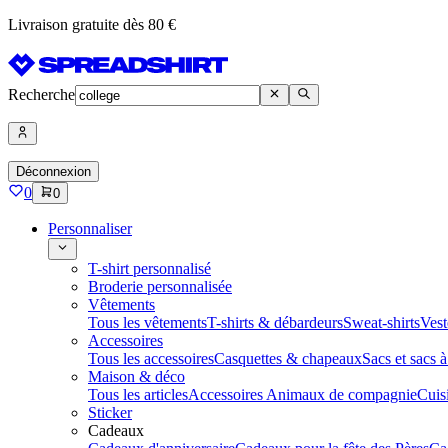
Livraison gratuite dès 80 €
Recherche
Déconnexion
0
0
Personnaliser
T-shirt personnalisé
Broderie personnalisée
Vêtements
Tous les vêtements
T-shirts & débardeurs
Sweat-shirts
Vest
Accessoires
Tous les accessoires
Casquettes & chapeaux
Sacs et sacs 
Maison & déco
Tous les articles
Accessoires Animaux de compagnie
Cuis
Sticker
Cadeaux