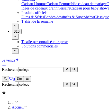
Cadeau Homme
Cadeau Femme
Idée cadeau de mariage​
C
Idées de cadeaux d’anniversaire
Cadeau pour baby showe
Produits officiels
Films & Séries
Bandes dessinées & Super-héros
Classique
T-shirt de la semaine
B2B
Textile personnalisé entreprise
Solutions commerciales
Je vends
Recherche
0
0
Recherche
...
Accueil