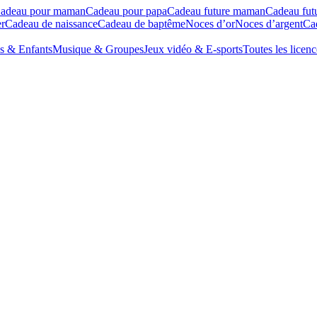
adeau pour maman
Cadeau pour papa
Cadeau future maman
Cadeau fut
r
Cadeau de naissance
Cadeau de baptême
Noces d’or
Noces d’argent
Cad
s & Enfants
Musique & Groupes
Jeux vidéo & E-sports
Toutes les licenc