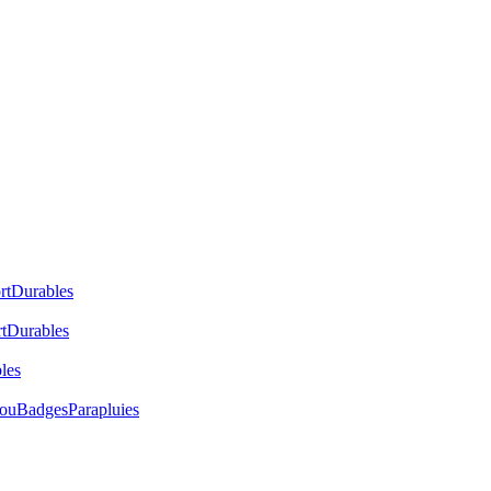
rt
Durables
t
Durables
les
cou
Badges
Parapluies