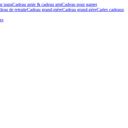
ur papa
Cadeau amie & cadeau ami
Cadeau pour gamer
eau de retraite
Cadeau grand-mère
Cadeau grand-père
Cartes cadeaux
es