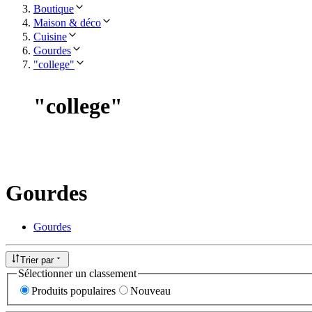
Boutique
Maison & déco
Cuisine
Gourdes
"college"
"
college
"
Gourdes
Gourdes
Trier par
Sélectionner un classement
Produits populaires
Nouveau