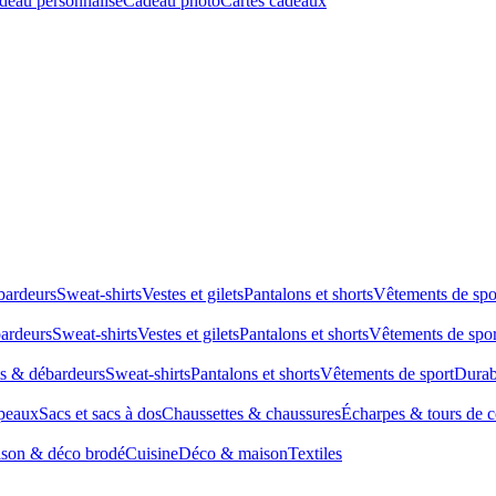
deau personnalisé
Cadeau photo
Cartes cadeaux
bardeurs
Sweat-shirts
Vestes et gilets
Pantalons et shorts
Vêtements de spo
bardeurs
Sweat-shirts
Vestes et gilets
Pantalons et shorts
Vêtements de spor
ts & débardeurs
Sweat-shirts
Pantalons et shorts
Vêtements de sport
Durab
peaux
Sacs et sacs à dos
Chaussettes & chaussures
Écharpes & tours de 
son & déco brodé
Cuisine
Déco & maison
Textiles