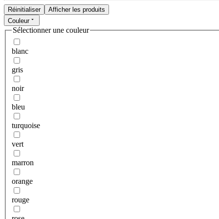
Réinitialiser
Afficher les produits
Couleur
Sélectionner une couleur
blanc
gris
noir
bleu
turquoise
vert
marron
orange
rouge
rose