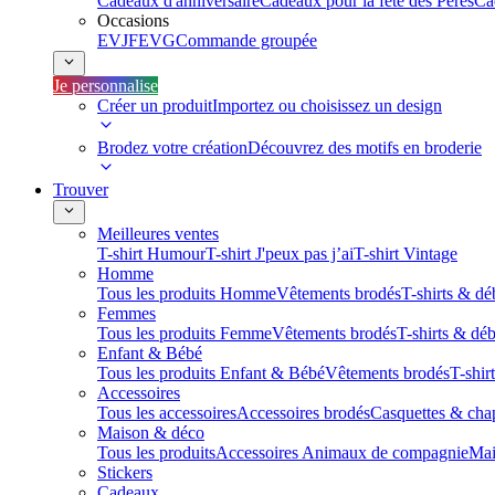
Cadeaux d'anniversaire
Cadeaux pour la fête des Pères
Ca
Occasions
EVJF
EVG
Commande groupée
Je personnalise
Créer un produit
Importez ou choisissez un design
Brodez votre création
Découvrez des motifs en broderie
Trouver
Meilleures ventes
T-shirt Humour
T-shirt J'peux pas j’ai
T-shirt Vintage
Homme
Tous les produits Homme
Vêtements brodés
T-shirts & dé
Femmes
Tous les produits Femme
Vêtements brodés
T-shirts & dé
Enfant & Bébé
Tous les produits Enfant & Bébé
Vêtements brodés
T-shir
Accessoires
Tous les accessoires
Accessoires brodés
Casquettes & cha
Maison & déco
Tous les produits
Accessoires Animaux de compagnie
Mai
Stickers
Cadeaux