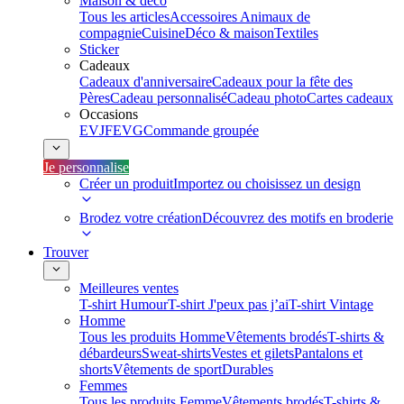
Maison & déco
Tous les articles
Accessoires Animaux de
compagnie
Cuisine
Déco & maison
Textiles
Sticker
Cadeaux
Cadeaux d'anniversaire
Cadeaux pour la fête des
Pères
Cadeau personnalisé
Cadeau photo
Cartes cadeaux
Occasions
EVJF
EVG
Commande groupée
Je personnalise
Créer un produit
Importez ou choisissez un design
Brodez votre création
Découvrez des motifs en broderie
Trouver
Meilleures ventes
T-shirt Humour
T-shirt J'peux pas j’ai
T-shirt Vintage
Homme
Tous les produits Homme
Vêtements brodés
T-shirts &
débardeurs
Sweat-shirts
Vestes et gilets
Pantalons et
shorts
Vêtements de sport
Durables
Femmes
Tous les produits Femme
Vêtements brodés
T-shirts &