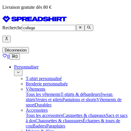
Livraison gratuite dès 80 €
Recherche
Déconnexion
0
0
Personnaliser
T-shirt personnalisé
Broderie personnalisée
Vêtements
Tous les vêtements
T-shirts & débardeurs
Sweat-
shirts
Vestes et gilets
Pantalons et shorts
Vêtements de
sport
Durables
Accessoires
Tous les accessoires
Casquettes & chapeaux
Sacs et sacs
à dos
Chaussettes & chaussures
Écharpes & tours de
cou
Badges
Parapluies