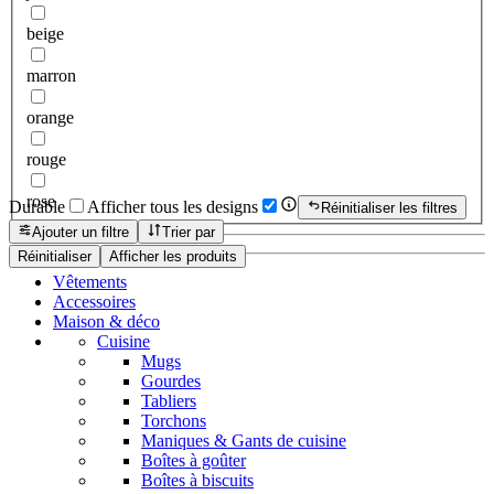
beige
marron
orange
rouge
rose
Durable
Afficher tous les designs
Réinitialiser les filtres
Ajouter un filtre
Trier par
Réinitialiser
Afficher les produits
Vêtements
Accessoires
Maison & déco
Cuisine
Mugs
Gourdes
Tabliers
Torchons
Maniques & Gants de cuisine
Boîtes à goûter
Boîtes à biscuits