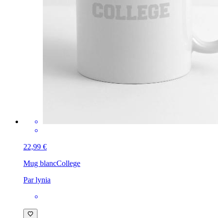
22,99 €
Mug blanc
College
Par lynia