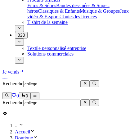
Films & Séries
Bandes dessinées & Super-
héros
Classiques & Enfants
Musique & Groupes
Jeux
vidéo & E-sports
Toutes les licences
T-shirt de la semaine
B2B
Textile personnalisé entreprise
Solutions commerciales
Je vends
Recherche
0
0
Recherche
...
Accueil
Boutique