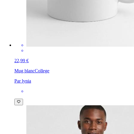
22,99 €
Mug blanc
College
Par lynia