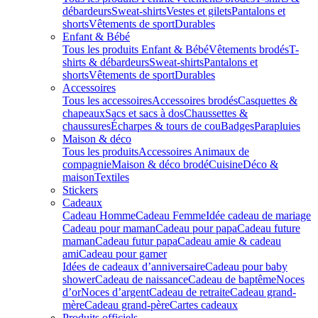
débardeurs
Sweat-shirts
Vestes et gilets
Pantalons et
shorts
Vêtements de sport
Durables
Enfant & Bébé
Tous les produits Enfant & Bébé
Vêtements brodés
T-
shirts & débardeurs
Sweat-shirts
Pantalons et
shorts
Vêtements de sport
Durables
Accessoires
Tous les accessoires
Accessoires brodés
Casquettes &
chapeaux
Sacs et sacs à dos
Chaussettes &
chaussures
Écharpes & tours de cou
Badges
Parapluies
Maison & déco
Tous les produits
Accessoires Animaux de
compagnie
Maison & déco brodé
Cuisine
Déco &
maison
Textiles
Stickers
Cadeaux
Cadeau Homme
Cadeau Femme
Idée cadeau de mariage​
Cadeau pour maman
Cadeau pour papa
Cadeau future
maman
Cadeau futur papa
Cadeau amie & cadeau
ami
Cadeau pour gamer
Idées de cadeaux d’anniversaire
Cadeau pour baby
shower
Cadeau de naissance
Cadeau de baptême
Noces
d’or
Noces d’argent
Cadeau de retraite
Cadeau grand-
mère
Cadeau grand-père
Cartes cadeaux
Produits officiels