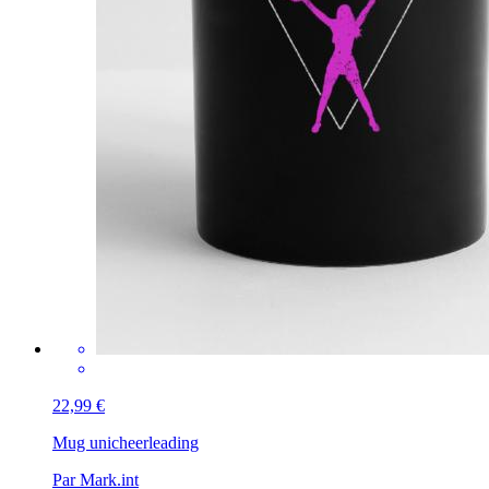
22,99 €
Mug uni
cheerleading
Par Mark.int