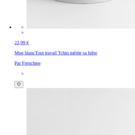
22,99 €
Mug blanc
Tout travail Tchin mérite sa bière
Par Frenchtee