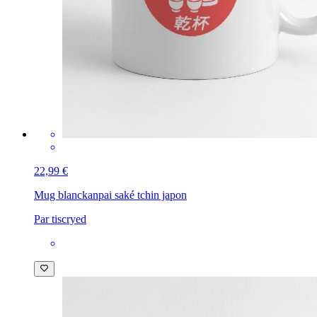
22,99 €
Mug blanc
kanpai saké tchin japon
Par tiscryed