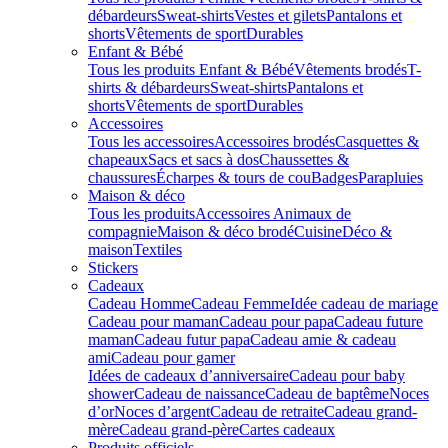
débardeurs
Sweat-shirts
Vestes et gilets
Pantalons et
shorts
Vêtements de sport
Durables
Enfant & Bébé
Tous les produits Enfant & Bébé
Vêtements brodés
T-
shirts & débardeurs
Sweat-shirts
Pantalons et
shorts
Vêtements de sport
Durables
Accessoires
Tous les accessoires
Accessoires brodés
Casquettes &
chapeaux
Sacs et sacs à dos
Chaussettes &
chaussures
Écharpes & tours de cou
Badges
Parapluies
Maison & déco
Tous les produits
Accessoires Animaux de
compagnie
Maison & déco brodé
Cuisine
Déco &
maison
Textiles
Stickers
Cadeaux
Cadeau Homme
Cadeau Femme
Idée cadeau de mariage​
Cadeau pour maman
Cadeau pour papa
Cadeau future
maman
Cadeau futur papa
Cadeau amie & cadeau
ami
Cadeau pour gamer
Idées de cadeaux d’anniversaire
Cadeau pour baby
shower
Cadeau de naissance
Cadeau de baptême
Noces
d’or
Noces d’argent
Cadeau de retraite
Cadeau grand-
mère
Cadeau grand-père
Cartes cadeaux
Produits officiels