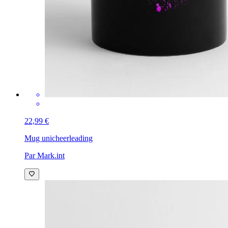
22,99 €
Mug uni
cheerleading
Par Mark.int