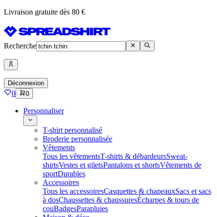
Livraison gratuite dès 80 €
Recherche
Déconnexion
0
0
Personnaliser
T-shirt personnalisé
Broderie personnalisée
Vêtements
Tous les vêtements
T-shirts & débardeurs
Sweat-
shirts
Vestes et gilets
Pantalons et shorts
Vêtements de
sport
Durables
Accessoires
Tous les accessoires
Casquettes & chapeaux
Sacs et sacs
à dos
Chaussettes & chaussures
Écharpes & tours de
cou
Badges
Parapluies