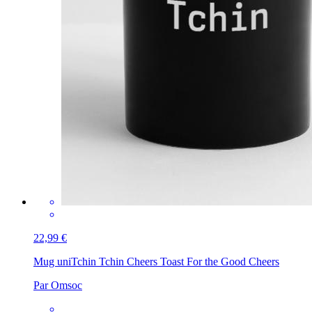
22,99 €
Mug uni
Tchin Tchin Cheers Toast For the Good Cheers
Par Omsoc