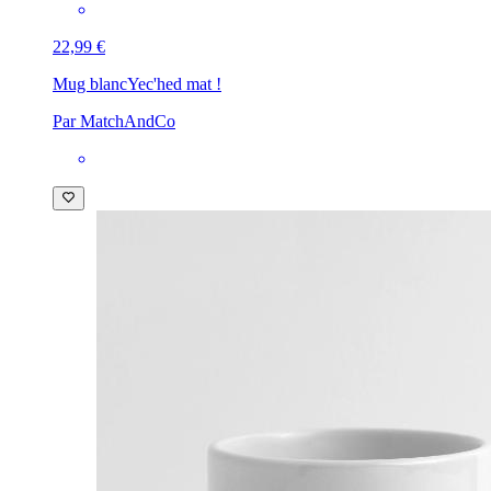
22,99 €
Mug blanc
Yec'hed mat !
Par MatchAndCo