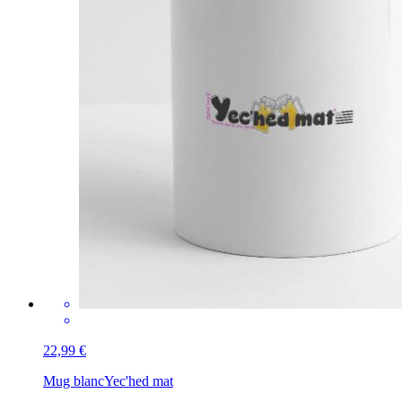
22,99 €
Mug blanc
Yec'hed mat