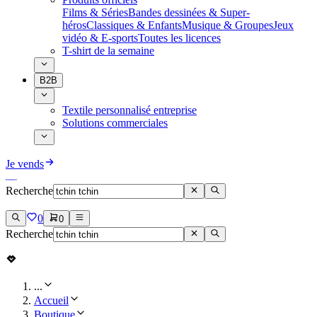
Films & Séries
Bandes dessinées & Super-
héros
Classiques & Enfants
Musique & Groupes
Jeux
vidéo & E-sports
Toutes les licences
T-shirt de la semaine
B2B
Textile personnalisé entreprise
Solutions commerciales
Je vends
Recherche
0
0
Recherche
...
Accueil
Boutique