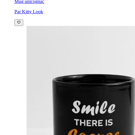
Mug uni
cognac
Par Kitty Look