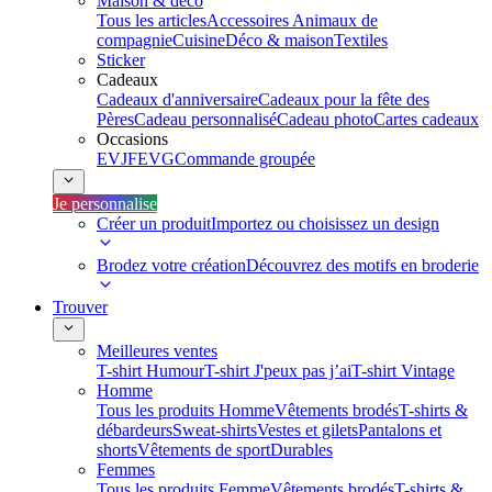
Maison & déco
Tous les articles
Accessoires Animaux de
compagnie
Cuisine
Déco & maison
Textiles
Sticker
Cadeaux
Cadeaux d'anniversaire
Cadeaux pour la fête des
Pères
Cadeau personnalisé
Cadeau photo
Cartes cadeaux
Occasions
EVJF
EVG
Commande groupée
Je personnalise
Créer un produit
Importez ou choisissez un design
Brodez votre création
Découvrez des motifs en broderie
Trouver
Meilleures ventes
T-shirt Humour
T-shirt J'peux pas j’ai
T-shirt Vintage
Homme
Tous les produits Homme
Vêtements brodés
T-shirts &
débardeurs
Sweat-shirts
Vestes et gilets
Pantalons et
shorts
Vêtements de sport
Durables
Femmes
Tous les produits Femme
Vêtements brodés
T-shirts &