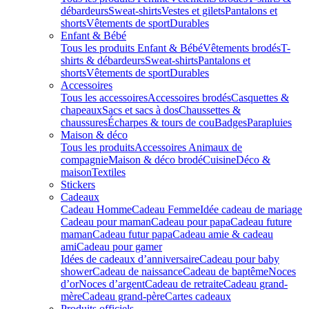
débardeurs
Sweat-shirts
Vestes et gilets
Pantalons et
shorts
Vêtements de sport
Durables
Enfant & Bébé
Tous les produits Enfant & Bébé
Vêtements brodés
T-
shirts & débardeurs
Sweat-shirts
Pantalons et
shorts
Vêtements de sport
Durables
Accessoires
Tous les accessoires
Accessoires brodés
Casquettes &
chapeaux
Sacs et sacs à dos
Chaussettes &
chaussures
Écharpes & tours de cou
Badges
Parapluies
Maison & déco
Tous les produits
Accessoires Animaux de
compagnie
Maison & déco brodé
Cuisine
Déco &
maison
Textiles
Stickers
Cadeaux
Cadeau Homme
Cadeau Femme
Idée cadeau de mariage​
Cadeau pour maman
Cadeau pour papa
Cadeau future
maman
Cadeau futur papa
Cadeau amie & cadeau
ami
Cadeau pour gamer
Idées de cadeaux d’anniversaire
Cadeau pour baby
shower
Cadeau de naissance
Cadeau de baptême
Noces
d’or
Noces d’argent
Cadeau de retraite
Cadeau grand-
mère
Cadeau grand-père
Cartes cadeaux
Produits officiels