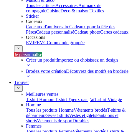
Maison & déco
Tous les articles
Accessoires Animaux de
compagnie
Cuisine
Déco & maison
Textiles
Sticker
Cadeaux
Cadeaux d'anniversaire
Cadeaux pour la fête des
Pères
Cadeau personnalisé
Cadeau photo
Cartes cadeaux
Occasions
EVJF
EVG
Commande groupée
Je personnalise
Créer un produit
Importez ou choisissez un design
Brodez votre création
Découvrez des motifs en broderie
Trouver
Meilleures ventes
T-shirt Humour
T-shirt J'peux pas j’ai
T-shirt Vintage
Homme
Tous les produits Homme
Vêtements brodés
T-shirts &
débardeurs
Sweat-shirts
Vestes et gilets
Pantalons et
shorts
Vêtements de sport
Durables
Femmes
Tous les produits Femme
Vêtements brodés
T-shirts &