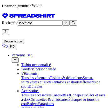
Livraison gratuite dès 80 €
Recherche
Déconnexion
0
0
Personnaliser
T-shirt personnalisé
Broderie personnalisée
Vêtements
Tous les vêtements
T-shirts & débardeurs
Sweat-
shirts
Vestes et gilets
Pantalons et shorts
Vêtements de
sport
Durables
Accessoires
Tous les accessoires
Casquettes & chapeaux
Sacs et sacs
à dos
Chaussettes & chaussures
Écharpes & tours de
cou
Badges
Parapluies