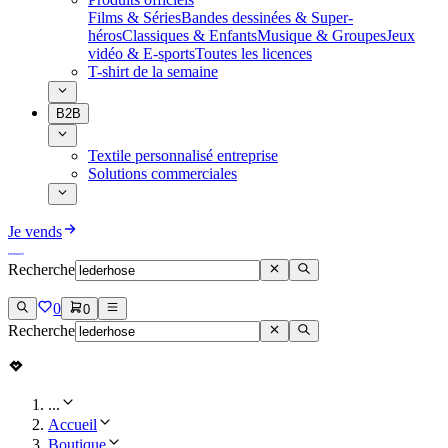
Films & Séries
Bandes dessinées & Super-
héros
Classiques & Enfants
Musique & Groupes
Jeux
vidéo & E-sports
Toutes les licences
T-shirt de la semaine
B2B
Textile personnalisé entreprise
Solutions commerciales
Je vends
Recherche
0
0
Recherche
...
Accueil
Boutique